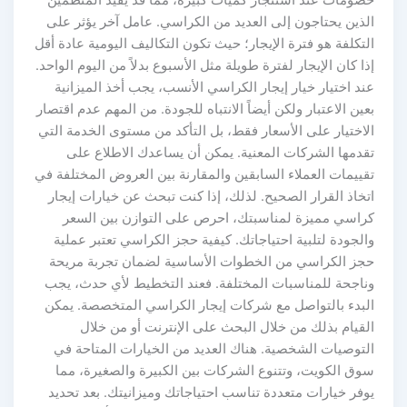
خصومات عند استئجار كميات كبيرة، مما قد يفيد المنظمين
الذين يحتاجون إلى العديد من الكراسي. عامل آخر يؤثر على
التكلفة هو فترة الإيجار؛ حيث تكون التكاليف اليومية عادة أقل
إذا كان الإيجار لفترة طويلة مثل الأسبوع بدلاً من اليوم الواحد.
عند اختيار خيار إيجار الكراسي الأنسب، يجب أخذ الميزانية
بعين الاعتبار ولكن أيضاً الانتباه للجودة. من المهم عدم اقتصار
الاختيار على الأسعار فقط، بل التأكد من مستوى الخدمة التي
تقدمها الشركات المعنية. يمكن أن يساعدك الاطلاع على
تقييمات العملاء السابقين والمقارنة بين العروض المختلفة في
اتخاذ القرار الصحيح. لذلك، إذا كنت تبحث عن خيارات إيجار
كراسي مميزة لمناسبتك، احرص على التوازن بين السعر
والجودة لتلبية احتياجاتك. كيفية حجز الكراسي تعتبر عملية
حجز الكراسي من الخطوات الأساسية لضمان تجربة مريحة
وناجحة للمناسبات المختلفة. فعند التخطيط لأي حدث، يجب
البدء بالتواصل مع شركات إيجار الكراسي المتخصصة. يمكن
القيام بذلك من خلال البحث على الإنترنت أو من خلال
التوصيات الشخصية. هناك العديد من الخيارات المتاحة في
سوق الكويت، وتتنوع الشركات بين الكبيرة والصغيرة، مما
يوفر خيارات متعددة تناسب احتياجاتك وميزانيتك. بعد تحديد