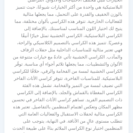
الخيارات تلبي مختلف الاحتياجات والأذواق. الكراسي
البلاستيكية هي واحدة من أكثر الخيارات شيوعًا، حيث تتميز
بالوزن الخفيف والقدرة على التحمل، مما يجعلها مثالية
للفعاليات الخارجية. تتوفر هذه الكراسي بألوان مختلفة، مما
يتيح لك اختيار اللون المناسب لمناسبتك. بالإضافة إلى
الكراسي البلاستيكية، الكراسي الخشبية تمثل خيارًا أنيقًا
وعصريًا. تتميز هذه الكراسي بالتصميم الكلاسيكي والراحة،
فهي تعتبر مثالية للمناسبات الداخلية مثل حفلات الزفاف
والمآدب. الكراسي الخشبية تأتي عادةً مع خيارات متنوعة من
الألوان والتشطيبات، مما يجعلها تلائم أجواء أي مناسبة. توفّر
الكراسي الخشبية لمسة من الفخامة والرقي، خلافًا للكراسي
البلاستيكية. للمناسبات الفاخرة، تتوفر كراسي الأثاث الفاخر
التي تضيف لمسة من التميز والفخامة. تشمل هذه الفئة
الكراسي المغطاة بالقماش والجلد، بالإضافة إلى الكراسي
ذات التصميم الفريد. تساهم كراسي الأثاث الفاخر في تحسين
مظهر المكان وتعكس اهتمام المنظمين بالتفاصيل. تعتبر هذه
الكراسي مثالية لحفلات الاستقبال والفعاليات العامة التي
تتطلب مستوى عالٍ من الأناقة. في النهاية، يتوجب على
المنظمين اختيار نوع الكراسي الملائم بناءً على طبيعة الحدث