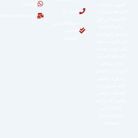
واتساب
النوبي لخدمات
اتصل بنا
الضيافة والفاليه..
info@valetkw.com
الاسم الأول في
ضيافة النوبي
عالم الفخامة
خدمات
وتنسيق المناسبات
الضيافة
في الكويت. نقدم
لكم أرقى خدمات
الضيافة العربية،
إدارة مواقف
السيارات (الفاليه
باركن)، وتأجير
كافة مستلزمات
الحفلات بأعلى
معايير الاحترافية
والدقة التي
تشرّفكم أمام
ضيوفكم.