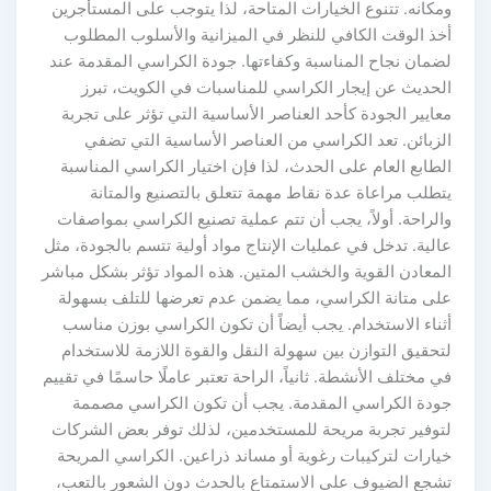
ومكانه. تتنوع الخيارات المتاحة، لذا يتوجب على المستأجرين
أخذ الوقت الكافي للنظر في الميزانية والأسلوب المطلوب
لضمان نجاح المناسبة وكفاءتها. جودة الكراسي المقدمة عند
الحديث عن إيجار الكراسي للمناسبات في الكويت، تبرز
معايير الجودة كأحد العناصر الأساسية التي تؤثر على تجربة
الزبائن. تعد الكراسي من العناصر الأساسية التي تضفي
الطابع العام على الحدث، لذا فإن اختيار الكراسي المناسبة
يتطلب مراعاة عدة نقاط مهمة تتعلق بالتصنيع والمتانة
والراحة. أولاً، يجب أن تتم عملية تصنيع الكراسي بمواصفات
عالية. تدخل في عمليات الإنتاج مواد أولية تتسم بالجودة، مثل
المعادن القوية والخشب المتين. هذه المواد تؤثر بشكل مباشر
على متانة الكراسي، مما يضمن عدم تعرضها للتلف بسهولة
أثناء الاستخدام. يجب أيضاً أن تكون الكراسي بوزن مناسب
لتحقيق التوازن بين سهولة النقل والقوة اللازمة للاستخدام
في مختلف الأنشطة. ثانياً، الراحة تعتبر عاملًا حاسمًا في تقييم
جودة الكراسي المقدمة. يجب أن تكون الكراسي مصممة
لتوفير تجربة مريحة للمستخدمين، لذلك توفر بعض الشركات
خيارات لتركيبات رغوية أو مساند ذراعين. الكراسي المريحة
تشجع الضيوف على الاستمتاع بالحدث دون الشعور بالتعب،