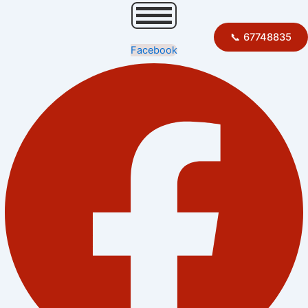
67748835 📞
Facebook