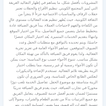
المشروبات بأفضل شكل، ما يساهم في إظهار التقاليد العريقة
التي تُميز المجتمع الكويتي. تنظيم الأفراح والحفلات تعتبر
حفلات الزفاف والمناسبات الاجتماعية جزءاً لا يتجزأ من
الثقافة الكويتية، حيث يُظهر تنظيم هذه الفعاليات مستوى عالٍ
من الكفاءة والفهم لاحتياجات العملاء. يبدأ فريق الضيافة عادة
بتخطيط شامل يتضمن جميع التفاصيل، بدءًا من اختيار الموقع
وانتهاءً بتقديم الخدمات المتميزة. يُعد اختيار المكان عنصرًا
حاسمًا، ويتم تحديده بالتوافق مع متطلبات الحفل وعدد
الضيوف المتوقعين. تساهم الأجواء العامة في تعزيز تجربة
الفعالية، ولذا يقوم فريق الضيافة بالتأكد من تهيئة المكان
بشكل مناسب. تتنوع الأجواء حسب نوع المناسبة؛ حيث يمكن
أن تكون الأجواء رسمية أو غير رسمية، مما يتطلب اختيار
الزينة بطريقة تلائم الفعالية. تستخدم الإضاءة والديكورات
لتعكس الطابع الخاص للمناسبة، ومن الضروري أن تكون
الزينة متناسقة مع موضوع الحفل. تفاصيل الخدمة تلعب دورًا
محوريًا في تجارب الضيافة، حيث يقدم فريق الضيافة تدريبًا
مستمرًا لضمان تقديم أفضل خدمة للضيوف. يتعامل الفريق
مع جميع الترتيبات بدءًا من تقديم الطعام والشراب، وصولاً إلى
تنسيق الفقرات الترفيهية، مما يضمن انسيابية الحدث. يتم