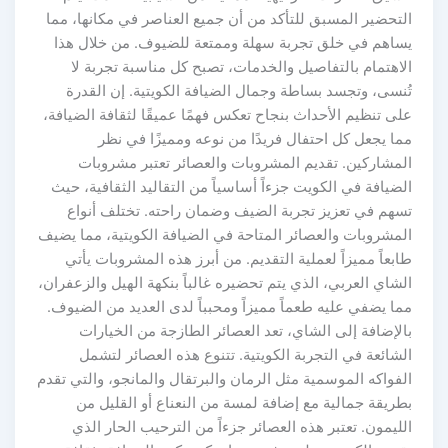
التحضير المسبق للتأكد من أن جميع العناصر في مكانها، مما
يساهم في خلق تجربة سهلة وممتعة للضيوف. من خلال هذا
الاهتمام بالتفاصيل والخدمات، تصبح كل مناسبة تجربة لا
تُنسى، وتجسد بساطة وجمال الضيافة الكويتية. إن القدرة
على تنظيم الأحداث بنجاح تعكس فهمًا عميقًا لثقافة الضيافة،
مما يجعل كل احتفال فريدًا من نوعه ومميزًا في نظر
المشاركين. تقديم المشروبات والعصائر تعتبر مشروبات
الضيافة في الكويت جزءاً أساسياً من التقاليد الثقافية، حيث
تسهم في تعزيز تجربة الضيف وضمان راحته. تختلف أنواع
المشروبات والعصائر المتاحة في الضيافة الكويتية، مما يضيف
طابعاً مميزاً لعملية التقديم. من أبرز هذه المشروبات يأتي
الشاي العربي، الذي يتم تحضيره غالباً بنكهة الهيل والزعفران،
مما يضفي عليه طعماً مميزاً ومحبباً لدى العديد من الضيوف.
بالإضافة إلى الشاي، تعد العصائر الطازجة من الخيارات
الشائعة في التجربة الكويتية. تتنوع هذه العصائر لتشمل
الفواكه الموسمية مثل الرمان والبرتقال والمانجو، والتي تقدم
بطريقة جمالية مع إضافة لمسة من النعناع أو القليل من
الليمون. تعتبر هذه العصائر جزءاً من الترحيب الحار الذي