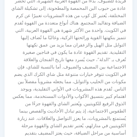
فريدة للضيوف. بدءًا من القهوة العربية الشهيرة، التي تُحضر
عادة من حبوب البن المحمصة والمطحونة، إلى تشكيلة الشاي
المختلفة، يُعتبر كل كوب من هذه المشروبات تعبيرًا عن كرم
الضيافة وتقاليد المجتمع. هناك أنواع متعددة من القهوة تُقدم
في الكويت. واحدة من الأكثر شهرة هي القهوة العربية، التي
تتميز بنكهتها القوية ورائحتها الزكية، وغالبًا ما تُضاف إليها
التوابل مثل الهيل والزعفران مما يزيد من عمق نكهتها
التقليدية. تقديم القهوة عادة ما يكون في فناجين صغيرة
تُعرف بـ “الدلة”، حيث يُسرد معها تاريخ الفنجان والعلاقة
الاجتماعية بين المضيف والضيوف. أما بالنسبة للشاي، فإن
في الكويت تتوفر خيارات متنوعة مثل شاي الكرك الذي يضم
مكونات من الحليب والتوابل، مما يجعله مشروباً مفضلاً بين
الناس. تُقدم هذه المشروبات في الأواني التقليدية، ويوجد
اهتمام كبير بتنسيق الأكواب والأدوات المستخدمة، مما يعكس
الذوق الرفيع للكويتيين. ويُعتبر الشاي والقهوة جزءًا من
الطقوس الاجتماعية، إذ يتم تبادل الأحاديث والقصص بينما
يُستمتع بالمشروبات، ما يعزز التواصل والعلاقات. عند زيارة
الكويتيين في منازلهم، يُعتبر تقديم الشاي والقهوة مرحلة
أساسية من مراحل الضيافة، حيث يعتز المضيف بتقديم