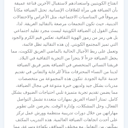
انفتاح الكويتيين واستعدادهم لاستقبال الآخرين قناعة عميقة
بأن الضيافة هي مرآة للعلاقات الإنسانية. تحتل الضيافة مكاناً
مرموقاً في المناسبات الاجتماعية، مثل الأعراس والاحتفالات
الدينية، حيث تكون التجمعات مرصعة بالتقاليد العريقة. لذا،
يمكن القول إن الضيافة الكويتية ليست مجرد تقليد اجتماعي
بل هي رمز من رموز الهوية الثقافية، تعكس قيم الكرم والجود
التي تميز المجتمع الكويتي. إن هذه التقاليد تظل قائمة،
وتعمل على ربط الأجيال الحالية بالماضي العريق للكويت، مما
يجعل الضيافة جزءاً لا يتجزأ من التجربة الثقافية في البلاد.
فريقنا النسائي المتخصص في الضيافة يعتبر فريق الضيافة
لدينا من النساء المحترفات مثالاً للرعاية والتفاني في تقديم
خدمة عالية الجودة. تتكون هذه المجموعة من متخصصات
مدربات بشكل جيد ولديهن خبرة متنوعة في مجال الضيافة،
مما يضمن تقديم تجربة متميزة تلبي احتياجات الضيوف بشكل
كامل. تمتاز أعضاء الفريق بمهارات متعددة تشمل التواصل
الفعال، وحل المشكلات، وإدارة الوقت. يحرصن على تطوير
مهاراتهن من خلال دورات تدريبية منتظمة وورش عمل تركز
على أحدث اتجاهات الضيافة العالمية. هذه التدريب المكثف
يمكّنهن من التعامل مع مختلف المواقف بكفاءة وسرعة، مما