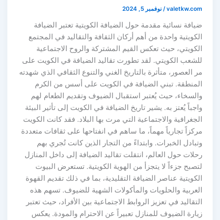
valetkw.com
/
نوفمبر 5, 2024
ضيافة نسائية مقدمة حول الضيافة الكويتية تعتبر الضيافة
الكويتية واحدة من أهم أركان الثقافة والتقاليد في المجتمع
الكويتي، حيث تعكس القيم المشتركة والروح الاجتماعية
للشعب الكويتي. لقد تطورت تقاليد الضيافة في الكويت على
مر العصور، متأثرة بالتاريخ الغني والتنوع الثقافي الذي شهدته
المنطقة. تبني الضيافة في الكويت على أسس من الكرم
والسخاء، حيث يُعتبر استقبال الضيوف وتقديم الطعام لهم
واجباً يُعتز به. يشير تاريخ الضيافة في الكويت إلى تأثير البيئة
الجغرافية والاجتماعية التي مرت بها البلاد. فقد كانت الكويت
مركزاً تجارياً مهماً، ما ساهم في انفتاحها على ثقافات متعددة
وتبادل الخبرات. وابتداءً من التجار الذين كانت تُجري بهم
رحلات حول العالم، انتقلت تقاليد الضيافة إلى داخل المنازل
لتصبح جزءاً لا يتجزأ من الهوية الكويتية. تستعرض البيوت
الكويتية عناصر الضيافة التقليدية، بما في ذلك تقديم القهوة
العربية والحلويات والمأكولات الشهية للضيوف. تسهم هذه
التقاليد في تعزيز الروابط الاجتماعية بين الأفراد، حيث تعتبر
زيارة الضيوف للمنازل تعبيراً عن الاحترام والمودة. يعكس