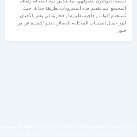
يقدمه الكويتيون لضيوفهم، بما يعكس كرم الضيافة وثقافة
المجتمع. يتم تقديم هذه المشروبات بطريقة جذابة، حيث
تُستخدم أكواب زجاجية تقليدية أو فخارية في بعض الأحيان،
تُبرز جمال الطبقات المختلفة للعصائر. يعتبر التقديم فن من
فنون
النوبي لخدمات الضيافة والفاليه.. الاسم الأول في عالم الفخامة وتنسيق
المناسبات في الكويت. نقدم لكم أرقى خدمات الضيافة العربية، إدارة