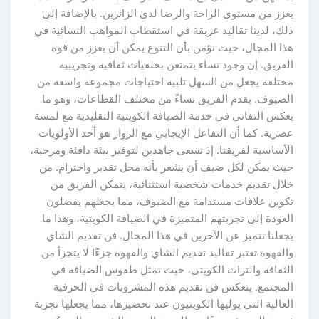
يعزز من مستوى الراحة والرضا لدى الزائرين. بالإضافة إلى
ذلك، لدينا تقاليد عريقة في استقطاب المواهب النسائية في
هذا المجال، حيث نؤمن بأن التنوع يمكن أن يعزز من قوة
الفريق. إن وجود نساء يتمتعن بخلفيات ثقافية وتجريبية
مختلفة يجعل من السهل تلبية احتياجات مجموعة واسعة من
الضيوف. يقدم الفريق نساءً من مختلف القطاعات، وهو ما
يعكس التفاني في خدمة الضيافة الكويتية التقليدية مع لمسة
عصرية. كما أن التفاعل الإيجابي مع الزوار هو أحد الأولويات
الأساسية لفريقنا. إذ نسعى جاهدين لتوفير بيئة دافئة ومرحبة،
حيث يمكن لكل ضيف أن يشعر بأنه محل تقدير واحترام. من
خلال تقديم خدمات شخصية استثنائية، يتمكن الفريق من
تكوين علاقات مستدامة مع الضيوف، مما يجعلهم يفضلون
العودة إلى تجربتهم المتميزة في الضيافة الكويتية، وهذا ما
يجعلنا نتميز عن الآخرين في هذا المجال. فن تقديم الشاي
والقهوة تعتبر تقاليد تقديم الشاي والقهوة جزءًا لا يتجزأ من
الثقافة والتراث الكويتي، حيث تمثل طقوس الضيافة في
المجتمع. ينعكس فن تقديم هذه المشروبات في الحرفية
العالية التي يوليها الكويتيون عند تحضيرها، مما يجعلها تجربة