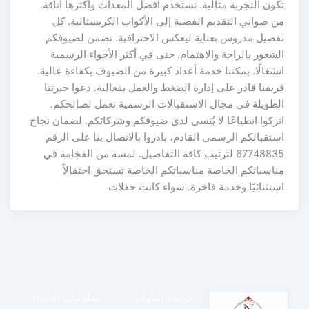
تكون التجربة مثالية. نستخدم أفضل المعدات وأكثرها أناقة.
من صواني التقديم الفضية إلى الأكواب الكريستالية. كل
تفصيل مدروس بعناية ليعكس الاحترافية. نضمن لضيوفكم
الشعور بالراحة والاهتمام. حتى في أكثر الأجواء الرسمية
انشغالًا. يمكننا خدمة أعداد كبيرة من الضيوف بكفاءة عالية.
فريقنا قادر على إدارة الضغط والعمل بفعالية. دعوا خبرتنا
الطويلة في مجال الاستقبالات الرسمية تعمل لصالحكم.
اتركوا انطباعًا لا يُنسى لدى ضيوفكم وشركائكم. لضمان نجاح
استقبالكم الرسمي القادم، بادروا بالاتصال بنا على الرقم
67748835 لترتيب كافة التفاصيل. لمسة من الفخامة في
مناسباتكم الخاصة مناسباتكم الخاصة تستحق احتفالاً
استثنائيًا وخدمة فاخرة. سواء كانت حفلات
خريطة الموقع
معلومات الاتصال