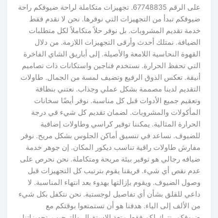
على الرقم 67748835. تجهيزات متكاملة لراحة ضيوفكم راحة
ضيوفكم تبدأ من التجهيزات التي نوفرها. نحن لا نقدم فقط
خدمة تقديم المشروبات. بل نوفر حلاً متكاملاً لكل متطلبات
الضيافة. نمتلك أحدث وأرقى التجهيزات اللازمة. من دلال
القهوة النحاسية اللامعة والأصيلة. إلى أباريق الشاي الفاخرة
التي تحفظ الحرارة. نستخدم فناجين واستكانات ذات تصاميم
أنيقة. تعكس الذوق الرفيع وتضيف لمسة من الجمال. طاولات
التقديم لدينا مصممة بشكل عملي وجذاب. نعتني بنظافة
وتعقيم جميع الأدوات قبل كل مناسبة. نوفر أيضًا سخانات
المأكولات والمشروبات. لضمان تقديم كل شيء في درجة
الحرارة المثالية. يمكننا توفير كراسي وطاولات إضافية
للضيوف. نساعد في تنسيق أماكن الجلوس بشكل مريح. نوفر
مفارش طاولات راقية تناسب ديكور المكان. إن جوهر خدمة
ضيافه رجالي هو توفير بيئة مريحة ومتكاملة. نحن نحرص على
عدم نقص أي شيء. فريقنا يقوم بترتيب كل التجهيزات قبل
وصول الضيوف. ويقوم بإزالتها بهدوء بعد انتهاء المناسبة. لا
داعي للقلق بشأن أي تفاصيل لوجستية. نحن نتكفل بكل شيء
من الألف إلى الياء. هدفنا هو أن تستمتعوا بوقتكم مع
ضيوفكم. نترك لكم فقط متعة الاستقبال والترحيب. تجهيزاتنا