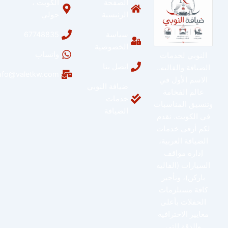
الصفحة
الكويت ،
الرئيسية
حولي
سياسة
67748835
الخصوصية
واتساب
النوبي لخدمات
اتصل بنا
الضيافة والفاليه..
info@valetkw.com
الاسم الأول في
ضيافة النوبي
عالم الفخامة
خدمات
وتنسيق المناسبات
الضيافة
في الكويت. نقدم
لكم أرقى خدمات
الضيافة العربية،
إدارة مواقف
السيارات (الفاليه
باركن)، وتأجير
كافة مستلزمات
الحفلات بأعلى
معايير الاحترافية
والدقة التي