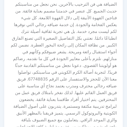
الضيافة هي فن الترحيب بالآخرين. نحن نجعل من مناسبتكم
حديث الجميع. كل عنصر في خدمتنا مصمم بعناية فائقة. من
فناجين القهوة الأنيقة إلى دلال القهوة اللامعة. كل شيء
يعكس الفخامة والجودة. إن خدمة ضيافه رجالي التي نوفرها
لكم ليست مجرد خدمة. بل هي تجربة ثقافية أصيلة تترك
انطباعًا دائمًا. نعتني بكل التفاصيل الصغيرة التي تصنع الفارق
الكبير. من نظافة المكان إلى رائحة البخور العطرة. نضمن لكم
أجواء استقبال رائعة ومريحة. يشعر ضيوفكم وكأنهم في
منازلهم. نلتزم بأعلى معايير الجودة في كل ما نقدمه. رضاكم
هو أولويتنا القصوى. دعونا نجعل من مناسبتكم القادمة حدثًا
فريدًا. لتجربة أصالة الكرم الكويتي في مناسبتكم، تواصلوا
معنا الآن للحجز والاستفسار على الرقم 67748835. فريق
ضيافه رجالي محترف ومدرب يعتمد نجاح أي مناسبة على
فريق العمل القائم عليها. لذلك نفخر بامتلاك فريق عمل من
المحترفين. يتم اختيار أفراد طاقمنا بعناية فائقة. يخضعون
لبرامج تدريبية مكثفة ومستمرة. يتدربون على أصول الضيافة
الكويتية والبروتوكول الرسمي. يتميز فريقنا بالمظهر الأنيق
والزي الموحد الراقي. يتعاملون مع جميع الضيوف بلباقة
واحترام شديد. يمتلكون سرعة بديهة لتلبية كافة الاحتياجات.