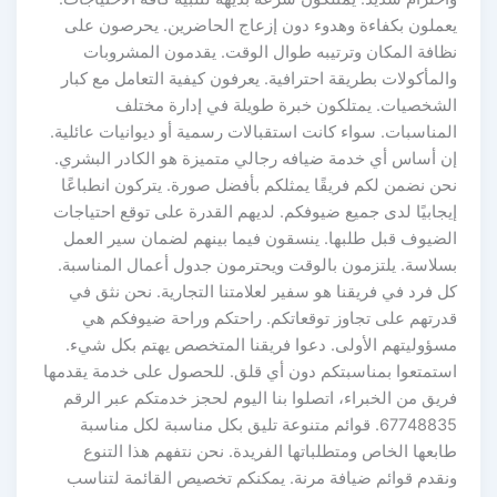
يعملون بكفاءة وهدوء دون إزعاج الحاضرين. يحرصون على
نظافة المكان وترتيبه طوال الوقت. يقدمون المشروبات
والمأكولات بطريقة احترافية. يعرفون كيفية التعامل مع كبار
الشخصيات. يمتلكون خبرة طويلة في إدارة مختلف
المناسبات. سواء كانت استقبالات رسمية أو ديوانيات عائلية.
إن أساس أي خدمة ضيافه رجالي متميزة هو الكادر البشري.
نحن نضمن لكم فريقًا يمثلكم بأفضل صورة. يتركون انطباعًا
إيجابيًا لدى جميع ضيوفكم. لديهم القدرة على توقع احتياجات
الضيوف قبل طلبها. ينسقون فيما بينهم لضمان سير العمل
بسلاسة. يلتزمون بالوقت ويحترمون جدول أعمال المناسبة.
كل فرد في فريقنا هو سفير لعلامتنا التجارية. نحن نثق في
قدرتهم على تجاوز توقعاتكم. راحتكم وراحة ضيوفكم هي
مسؤوليتهم الأولى. دعوا فريقنا المتخصص يهتم بكل شيء.
استمتعوا بمناسبتكم دون أي قلق. للحصول على خدمة يقدمها
فريق من الخبراء، اتصلوا بنا اليوم لحجز خدمتكم عبر الرقم
67748835. قوائم متنوعة تليق بكل مناسبة لكل مناسبة
طابعها الخاص ومتطلباتها الفريدة. نحن نتفهم هذا التنوع
ونقدم قوائم ضيافة مرنة. يمكنكم تخصيص القائمة لتناسب