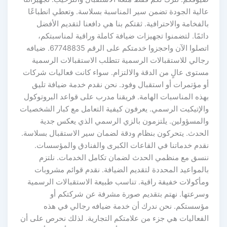
عالية الجودة تضمن سير المناسبة بسلاسة. وتعطي انطباعًا
بالفخامة والاحترافية. ثقتكم بنا هي دافعنا لتقديم الأفضل
دائمًا. لتضمنوا تجهيزات ضيافة كاملة وراقية لمناسبتكم،
اتصلوا الآن واحجزوا خدمتكم على الرقم 67748835. ضيافه
رجالي للاستقبالات الرسمية تتطلب الاستقبالات الرسمية
مستوى عالٍ من الدقة والالتزام. سواء كانت فعاليات شركات
أو مؤتمرات أو استقبال وفود. نحن نقدم خدمة ضيافة تليق
بهذه المناسبات الهامة. فريقنا مدرب على قواعد البروتوكول
والإتيكيت الرسمي. يعرفون كيفية التعامل مع كبار الشخصيات
والمسؤولين. يلتزمون بالزي الرسمي الذي يعكس جدية
الحدث. يتحركون بنظام ودقة لضمان سير الاستقبال بسلاسة.
نقدم خدماتنا في القاعات الكبرى والفنادق والمؤسسات.
ننسق مع منظمي الحدث لضمان تكامل الخدمات. نلتزم
بالمواعيد المحددة لتقديم الضيافة. نقدم قوائم مشروبات
ومأكولات خفيفة راقية. تناسب طبيعة الاستقبالات الرسمية
وسرعتها. نهتم بتقديم صورة مشرفة عن شركتكم أو
مؤسستكم. نحن ندرك أن خدمة ضيافه رجالي في هذه
الفعاليات هي جزء من علامتكم التجارية. لذلك نحرص على أن