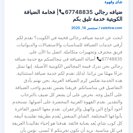
شاى وقهوة
ضيافه رجالي 67748835
| فخامة الضيافة
الكويتية خدمة تليق بكم
valetkw.com
/
سبتمبر 16, 2025
ابحث عن خدمة ضيافه رجالي فخمة في الكويت؟ نقدم لكم
أرقى خدمات الضيافة للمناسبات والاستقبالات والديوانيات.
فريق محترف وتجهيزات متكاملة. اتصل بنا الآن على
67748835
أصالة الضيافة في مجالسكم مع خدمة ضيافه
رجالي نحن ندرك قيمة المجالس الكويتية الأصيلة. إنها تمثل
جزءًا مهمًا من تراثنا. لذلك نقدم لكم خدمة ضيافة استثنائية.
هذه الخدمة تعكس كرم الضيافة العربية. نحن نهتم بأدق
التفاصيل في مناسباتكم. فريقنا يضمن تقديم واجب الضيافة
على أكمل وجه. نحرص على أن يشعر كل ضيف بالترحاب
والتقدير. نقدم القهوة العربية المحضرة على أصولها. نستخدم
أجود أنواع البن والهيل والزعفران. نقدم معها التمور الفاخرة
بأنواعها المختلفة. الشاي المنعش يُقدم بطريقة تقليدية أنيقة.
كل كوب شاي يُعد بعناية فائقة. هدفنا هو إحياء تقاليدنا العريقة
في كل مناسبة. نريد أن تكون تجربتكم لا تُنسى. نؤمن بأن