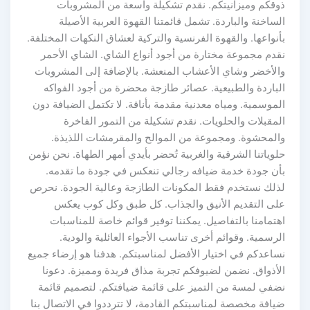
ذوقكم وميزانيتكم. نقدم تشكيلة واسعة من المشروبات
الساخنة والباردة. تشمل قائمتنا القهوة العربية الأصيلة
بأنواعها. والقهوة الفرنسية والتركية لعشاق النكهات المختلفة.
نقدم مجموعة مختارة من أجود أنواع الشاي. الشاي الأحمر
والأخضر وشاي الأعشاب المنعشة. بالإضافة إلى المشروبات
الباردة والطبيعية. عصائر طازجة محضرة من أجود الفواكه
الموسمية. ومياه معدنية مقدمة بأناقة. لا تكتمل الضيافة دون
المقبلات والحلويات. نقدم تشكيلة من التمور الفاخرة
والمحشوة. ومجموعة من الموالح والمقرمشات اللذيذة.
حلوياتنا الشرقية والغربية تُحضر بأيدي أمهر الطهاة. نحن نؤمن
بأن جودة خدمة ضيافه رجالي تنعكس في جودة ما تقدمه.
لذلك نستخدم فقط المكونات الطازجة وعالية الجودة. نحرص
على التقديم الأنيق والجذاب. كل طبق وكل كوب يعكس
اهتمامنا بالتفاصيل. يمكننا توفير قوائم خاصة للمناسبات
الرسمية. وقوائم أخرى تناسب الأجواء العائلية والودية.
نساعدكم في اختيار الأفضل لمناسبتكم. هدفنا هو إرضاء جميع
الأذواق. نضمن لضيوفكم تجربة مذاق فريدة ومميزة. دعونا
نضفي لمسة من التميز على قائمة ضيافتكم. لتصميم قائمة
ضيافة مخصصة لمناسبتكم القادمة، لا تترددوا في الاتصال بنا