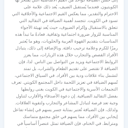
إلى حسن الضيافة كواحد من القيم الأساسية التي يفتخر بها
الكويتيون. فعندما يُستقبل الضيف، يُعد ذلك علامة على
الاحترام والتقدير، مما يعكس القيم الاجتماعية والأخلاقية التي
تسود في الكويت. تتجسد أهمية الضيافة في التقاليد التي
تتعلق بالاستقبال وإكرام الضيوف، حيث يُعد تهيئة الأجواء
المناسبة للزوار ضرورة اجتماعية وثقافية. فعادةً ما تبدأ هذه
المناسبات بتقديم القهوة العربية والحلويات، وهو ما يُعتبر
رمزًا للكرم وعلامة ترحيب دافئة. وبالإضافة إلى ذلك، يتبادل
الأفراد القصص والتجارب خلال هذه الزيارات، مما يعزز
الروابط الاجتماعية ويزيد من التواصل بين الناس. لذا، فإن
الضيافة لا تقتصر على تقديم الطعام والشراب، بل تمتد
لتشمل بناء علاقات ودية بين الأفراد. في السياق الاجتماعي،
تُسهم الضيافة في تعزيز اللحمة داخل المجتمع الكويتي. تعرف
التجمعات الأسرية والاجتماعية في الكويت بغنى روابطها
بفضل التقاليد الضيافية. إن دعوة الأصدقاء والأقارب لتناول
وجبة تعد فرصة لتبادل المشاعر والتجارب ولتقوية العلاقات.
ولذلك، فإن الضيافة تُعتبر بمثابة جسر يسهم في إنشاء تفاعل
إيجابي بين الأفراد، مما يسهم في خلق مجتمع متماسك
ومترابط. في الختام، فإن الضيافة تمثل عنصراً أساسياً في