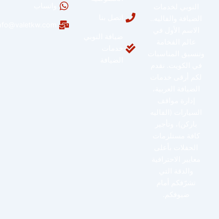
واتساب
النوبي لخدمات
اتصل بنا
الضيافة والفاليه..
info@valetkw.com
الاسم الأول في
ضيافة النوبي
عالم الفخامة
خدمات
وتنسيق المناسبات
الضيافة
في الكويت. نقدم
لكم أرقى خدمات
الضيافة العربية،
إدارة مواقف
السيارات (الفاليه
باركن)، وتأجير
كافة مستلزمات
الحفلات بأعلى
معايير الاحترافية
والدقة التي
تشرّفكم أمام
ضيوفكم.