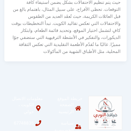
حيث يتم تنظيم الاحتفالات بشكل يضمن استيفاء كافة
التوقعات. تحظى الأفراح، على سبيل المثال، باهتمام بالغ من
قبل العائلات الكريمة، حيث تُعقَد العديد من الطقوس
والاحتفالات التي تعكس تقاليد الكويت. تبدأ التخطيطات بوقت
كافٍ لتشمل اختيار الموقع، وتحديد قائمة الطعام، وابتكار
الديكورات، والتفكير في الأنشطة الترفيهية التي ستضفي جوًا
مميزًا. غالبًا ما تُقدّم الأطعمة التقليدية التي تعكس الثقافة
المحلية، مثل الأطباق الشهية من المأكولات
خريطة الموقع
معلومات الاتصال
الصفحة
الكويت ،
الرئيسية
حولي
سياسة
67748835
الخصوصية