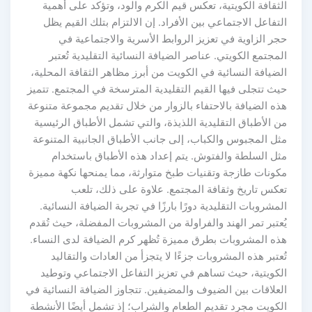
الثقافة الكويتية، تعكس قيم الكرم والود، وتؤكد على أهمية
التفاعل الاجتماعي بين الأفراد. إن الالتزام بتلك القيم يظل
حجر الزاوية في تعزيز الروابط الأسرية والاجتماعية في
المجتمع الكويتي. عناصر الضيافة النسائية التقليدية تُعتبر
الضيافة النسائية في الكويت من أبرز مظاهر الثقافة المحلية،
حيث تتجلى فيها القيم التقليدية المترسخة في المجتمع. تتميز
هذه الضيافة بالاحتفاء بالزوار من خلال تقديم مجموعة متنوعة
من الأطباق التقليدية اللذيذة، والتي تشمل الأطباق الرئيسية
مثل المجبوس والكباب، إلى جانب الأطباق الجانبية المتنوعة
مثل السلطة والفتوش. يتم إعداد هذه الأطباق باستخدام
مكونات طازجة وتقنيات طبخ متوارثة، مما يمنحها نكهة مميزة
تعكس تاريخ وثقافة المجتمع. علاوة على ذلك، تلعب
المشروبات التقليدية دورًا بارزًا في تجربة الضيافة النسائية.
يُعتبر تمر الهند والفراولة من المشروبات المفضلة، حيث تُقدم
هذه المشروبات بطرق مميزة تُظهر كرم الضيافة لدى النساء.
تُعتبر هذه المشروبات جزءًا لا يتجزأ من العادات والتقاليد
الكويتية، حيث تساهم في تعزيز التفاعل الاجتماعي وتوطيد
العلاقات بين الضيوف والمضيفين. تتجاوز الضيافة النسائية في
الكويت مجرد تقديم الطعام والشراب؛ إذ تشمل أيضًا الأنشطة