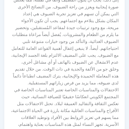
إلى ذلك، يجب أن يكون المضيف واثقاً في نفسه، مما يعكس
صورة إيجابية ويعزز من راحة الضيوف. من النصائح الأخرى
التي يمكن أن تسهم في تعزيز تجربة الضيوف هي إعداد
المكان بشكل يتلاءم مع اجتماعهم. يجب أن تكون الأجواء
مريحة، مع وجود ترتيبات جيدة لمقاعد المُستقبلين، وتحضير
ما يلزم من الطعام والمشروبات. يُفضل أيضاً مراعاة متطلبات
الضيوف الغذائية، والتأكد من وجود خيارات متنوعة تلبي
احتياجاتهم. أيضاً، لا ينبغي إغفال أهمية القواعد العامة للتعامل
مع الضيوف. يجب على المضيف الالتزام بلغة الجسد الإيجابية،
عدم الانشغال عن الضيوف بالهاتف أو أي مشاغل أخرى،
وخلق جو من الألفة والجدية في ذات الوقت. من خلال تقديم
هذه المعاملة الحميدة والإيجابية، يترك المضيف انطباعاً دائماً
لدى ضيوفه، مما يزيد من فرص زياراتهم المستقبلية.
الاحتفالات والمناسبات الخاصة تعتبر المناسبات الخاصة في
المجتمع الكويتي انعكاسًا حقيقيًا للضيافة النسائية، حيث
تعكس الثقافة والتقاليد العميقة لبلاد. تحتل الاحتفالات مثل
الأفراح والمناسبات العائلية مكانة بارزة في الحياة الاجتماعية،
مما يسهم في تعزيز الروابط بين الأفراد وتوطيد العلاقات
الأسرية. تجهز النساء لمثل هذه المناسبات بعناية واهتمام،