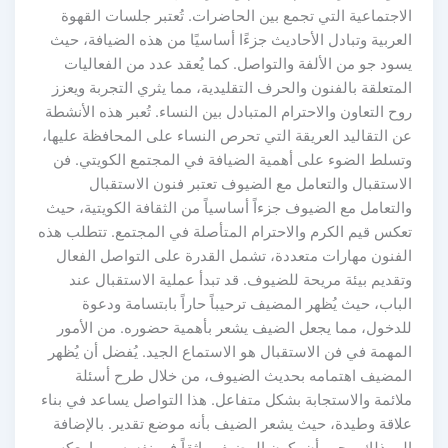
الاجتماعية التي تجمع بين الحاضرات. تُعتبر جلسات القهوة
العربية وتبادل الأحاديث جزءًا أساسيًا من هذه الضيافة، حيث
يسود جو من الألفة والتواصل. كما يُعقد عدد من الفعاليات
المتعلقة بالفنون والحرف التقليدية، مما يثري التجربة ويعزز
روح التعاون والاحترام المتبادل بين النساء. تُعبر هذه الأنشطة
عن التقاليد العريقة التي تحرص النساء على المحافظة عليها،
وتسلط الضوء على أهمية الضيافة في المجتمع الكويتي. فن
الاستقبال والتعامل مع الضيوف تعتبر فنون الاستقبال
والتعامل مع الضيوف جزءاً أساسياً من الثقافة الكويتية، حيث
تعكس قيم الكرم والاحترام المتأصلة في المجتمع. تتطلب هذه
الفنون مهارات متعددة، تشمل القدرة على التواصل الفعال
وتقديم بيئة مريحة للضيوف. قد تبدأ عملية الاستقبال عند
الباب، حيث يُظهر المضيف ترحيباً حاراً بابتسامة ودعوة
للدخول، مما يجعل الضيف يشعر بأهمية حضوره. من الأمور
المهمة في فن الاستقبال هو الاستماع الجيد. يُفضل أن يُظهر
المضيف اهتمامه بحديث الضيوف، من خلال طرح أسئلة
ملائمة والاستجابة بشكل متفاعل. هذا التواصل يساعد في بناء
علاقة وطيدة، حيث يشعر الضيف بأنه موضع تقدير. بالإضافة