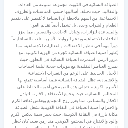
الضيافة النسائية في الكويت مجموعة متنوعة من العادات
والتقاليد، حيث تختلف أساليبها حسب المناسبات والظروف
الاجتماعية. من المهم ملاحظة أن الضيافة لا تُقتصر على تقديم
الطعام والشراب وحده، بل تشمل أيضاً تقديم العون
والمساعدة للزائرات، وتبادل الأحاديث والقصص، مما يعزز
العلاقات الاجتماعية ويدعم الروابط الأسرية. تلعب النساء أيضاً
دوراً مهماً في تنظيم الاحتفالات والفعاليات الاجتماعية، مما
يُظهر أهمية الضيافة النسائية كجزء من الهوية الكويتية. مع
مرور الزمن، استمرت الضيافة النسائية في التطور، حيث
تمتزج العناصر التقليدية مع مؤثرات حديثة لتلبية احتياجات
الأجيال الجديدة. على الرغم من التغيرات الاجتماعية
والاقتصادية، تظل الضيافة النسائية قيمة أساسية تتمتع بها
الأسرة الكويتية. تتجلى هذه القيمة في أهمية الحفاظ على
المجالس النسائية، حيث يتجمع الأصدقاء والأقارب لتبادل
الأفكار والمشاعر، مما يعزز روح المجتمع ويعكس ثقافة الكرم
والاحترام. أهمية الضيافة في الثقافة الكويتية تشغل الضيافة
مكانة بارزة في الثقافة الكويتية، حيث تعتبر سمة تعكس الكرم
والود والانفتاح في المجتمع الكويتي. منذ زمن بعيد، كان يُنظر