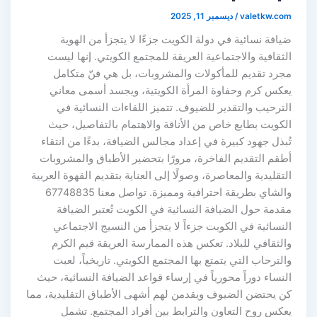
valetkw.com
/
ديسمبر 11, 2025
ضيافة نسائية في دولة الكويت جزءًا لا يتجزأ من الهوية
الثقافية والاجتماعية العريقة للمجتمع الكويتي. إنها ليست
مجرد تقديم للمأكولات والمشروبات، بل هي فنّ متكامل
يعكس كرم وحفاوة المرأة الكويتية، ويجسد أسمى معاني
الترحيب والتقدير للضيوف. تتميز اللقاءات النسائية في
الكويت بطابع خاص من الأناقة والاهتمام بالتفاصيل، حيث
تُبذل جهود كبيرة في إعداد مجالس الضيافة، بدءًا من انتقاء
أطقم التقديم الفاخرة، مرورًا بتحضير الأطباق والمشروبات
التقليدية والمعاصرة، وصولًا إلى العناية بتقديم القهوة العربية
والشاي بطريقة احترافية ومميزة. تواصل معنا 67748835
مقدمة حول الضيافة النسائية في الكويت تُعتبر الضيافة
النسائية في الكويت جزءاً لا يتجزأ من النسيج الاجتماعي
والثقافي للبلاد. تعكس هذه الممارسة العريقة قيم الكرم
والترحاب التي يتمتع بها المجتمع الكويتي. تاريخياً، لعبت
النساء دوراً محورياً في إرساء قواعد الضيافة النسائية، حيث
كن يحتضن الضيوف ويقدمن لهم أشهى الأطباق التقليدية، مما
يعكس روح التعاون والترابط بين أفراد المجتمع. تشمل