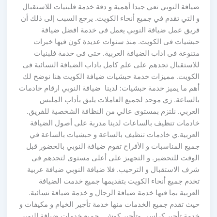
ضيافة النوبي تعي جيدا أهمية و دقة خدمة فلبنيات للاستقبال
و التي تقدم في جميع أنحاء الكويت. يرجع السبب إلى ذلك أن
فريق عمل ضيافة النوبي يعمل فى خدمة افضل ضيافة
حبشيات فى الكويت. منذ سنوات عديدة كون فيها خبرات
متنوعة فى اداب الضيافة العربية. حتى فى خدمة فلبنيات
للاستقبال تجدهم على علم كامل باداب الضيافة النسائية فى
الكويت. مميزات خدمة حبشيات ضيافة الكويت هنا نوضح لك
أهم ما يميز خدمة حبشيات: لدينا ضيافة النوبي ارقام خادمات
بالساعة. زي موحد لجميع العاملات يليق بأداب الملبس
العربي. نلتزم بمستوى عالي من النظافة الشخصية للفريق.
خادمات تنظيف بالساعات لدينا مدربة على أصول الضيافة
العربية.ي خادمات تنظيف بالساعة و حبشيات بالساعة في
جميع المناسبات و الأفراح تقوم ضيافة النوبي بالحضور قبل
الوقت للتحضير. و التجهيز على أعلى مستوى لتجدهم في
شرف الاستقبال و الترحيب. فلا ضيافة النوبي ضيافة عربية
تخدم جميع أنحاء الكويت بتقديمها جميع خدمت الضيافة
العربية بما فيها خدمة ضيافة الرجال و خدمة ضيافة نسائية.
حيث تقدم جميع الخدمات منها خدمة تأجير الخيام و مكيفات و
خدمة تأجير كراسي وتأجير كوش . جميع خدمات ضيافة النوبى