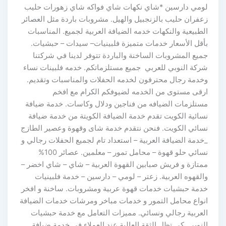
لومي دارسين *شاي نكهات شاي فواكه شاي زهورات حليب
زعفران حليب بالزنجبيل والهيل. مشروبات باردة مثل العصائر
الطبيعية والنكهات خدمه الضيافة العربية لجميع. المناسبات
بأقل الأسعار خدمات متميزة فلبينيات– سيدات – حبشيات.
جميع المشروبات الساخنة والباردة تتوفر لدينا في شركتنا
شركة النوبي للعربي جميع مستلزماتكم. خدمه فلبينات نساء
وخدمة رجال محترفون لخدمه الحفلات والمناسبات وتقديم.
ارقى مستوى من الخدمه لضيوفكم الكرام مع افخم
مستلزمات الضيافه من فناجين ودلال وكاسات. خدمة ضيافة
نسائية الكويت تقدم خدمة الضيافة الكويتة من خدمة ضيافة
نسائي الكويت. فنحن نتقدم خدمة شاى وقهوة وعصير الطازج
_خدمة الضيافة العربية – استعداد تام لجميع الحفلات رجالي و
نسائي حلو قهوة – محامل تمور – معلمين. عصائر 100%
ممتازة و فريش صبابين القهوة العربية – شاي – شاي اخضر –
والقهوه العربية. زعتر – لومي – دارسين – خدمة فلبينيات
خدمة حبشيات خدمات قهوة عربية ومشروبات. ساخنة و افخر
انواع محامل التمور و خدمات مباخر ومرشات خدمات الضيافة
العربية رجالي ونسائي. مميزات التعامل مع خدمة حبشيات
النوبي كي تظل الثقة العالية عند العملاء في خدمة ضيافة