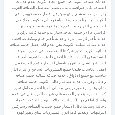
خدمات ضيافة النوبي في جميع أنحاء الكويت نقدم خدمات
الضيافة بكل إحترافية. بالتالي نعتني بتفاصيل الضيافة العربية
بداية من خدمة شاي و قهوة بتوفير افضل خدمة قهوجية في
الكويت. من هنا تجد خدمة ضيافة رجالي بالكويت معك في
العزاء قبل الفرح حيث نقدم خدمة قهوجية عزاء. و تأجير
كراسي عزاء و خدمة ايقاف سيارات و خدمة فالية بركن و
خدمة تأجير كراسي عزاء و خدمة تأجير خيام ومكيفات. افضل
خدمة ضيافة نسائية الكويت نحن نقدم لكم افضل خدمة ضيافة
نسائية الكويت تعتبر شركتنا المتخصصة في تقديم الضيافة
النسائية في الكويت. فلدينا افضل فلبينيات لتقديم الضيافة
العربية و الشاي و القهوه بافضل الاسعار فنقدم الخدمة في
افضل الكاسات فليدنا جميع المشروبات الساخن و البارد الذي
يتاسب مع جميع الاذواق . خدمة ضيافة نسائية خدمه ضيافه
رجالي وحريمي خدمة ضيافة رجالى الكويت خدمة ضيافة
شاى وقهوة وعصيرحريمى ورجالى. لدينا افخم محامل تمور
كما اننا نقوم بتقديم الخدمة علي عربات الكريستال في افخم
واشيك اطقم من الكاسات والدالات. يوجد للحفلات خدمات
رجالية ونسائية بأقل الأسعار جميع خدمات الضيافه وسيرفس
البوفيهات. وتقديم كافة انواع المشروبات شاي زهور قهوه