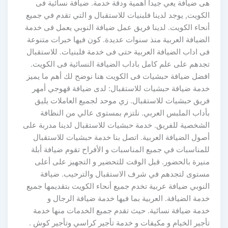
هى ضيافة يعي جيدا أهمية ودقة خدمة. ضيافة نسائية فى
الكويت, يوجد لدينا فلبنيات للاستقبال و التي تقدم في جميع
أنحاء الكويت. لدينا فريق عمل ضيافة النوبي يعمل فى خدمة
الضيافة العربية منذ سنوات عديدة. كون فيها خبرات متنوعة
فى اداب الضيافة العربية حتى فى خدمة فلبنيات. للاستقبال
تجدهم على علم كامل باداب الضيافة النسائية فى الكويت.
افضل ضيافة حبشيات فى الكويت هنا نوضح لك أهم ما يميز
خدمة ضيافة حبشيات للاستقبال: لدى ضيافة قهوجي أمهر
فريق حبشيات للاستقبال. زي موحد لجميع العاملات يليق
بأداب الملبس العربي. نلتزم بمستوى عالي من النظافة
الشخصية للفريق. خدمة حبشيات للاستقبال لدينا مدربة على
أصول الضيافة العربية. اتصل بنا خدمة حبشيات للاستقبال
للمناسبات في جميع المناسبات و الأفراح تقوم ضيافة أبلة
منيرة بالحضور. قبل الوقت للتحضير و التجهيز على أعلى
مستوى لتجدهم في شرف الاستقبال والترحيب. ضيافة
النوبي ضيافة عربية تخدم جميع أنحاء الكويت بتقديمها جميع
خدمة الضيافة. العربية بما فيها خدمة ضيافة الرجال و
خدمة ضيافة نسائية. حيث تقدم جميع الخدمات منها خدمة
تأجير الخيام و مكيفات و خدمة تأجير كراسي وتأجير كوش .