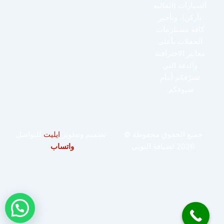
السيارات (الفاليه
باركن)، وتأجير
كافة مستلزمات
الحفلات بأعلى
معايير الاحترافية
والدقة التي
تشرّفكم أمام
ضيوفكم.
جميع الحقوق محفوظة ©
تصميم وتطوير
ايليت
للتواصل
2026 لضيافة النوبي
واتساب