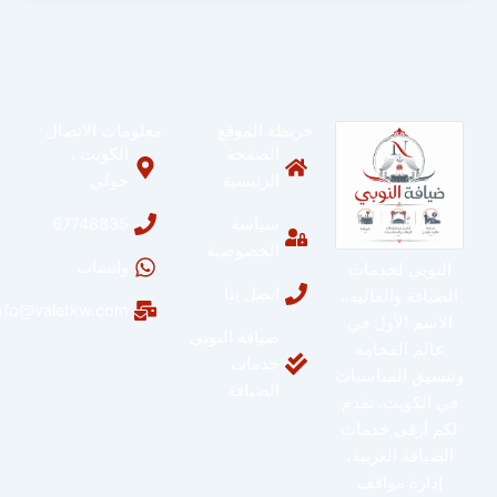
خريطة الموقع
معلومات الاتصال
الصفحة
الكويت ،
الرئيسية
حولي
سياسة
67748835
الخصوصية
واتساب
النوبي لخدمات
اتصل بنا
الضيافة والفاليه..
info@valetkw.com
الاسم الأول في
ضيافة النوبي
عالم الفخامة
خدمات
وتنسيق المناسبات
الضيافة
في الكويت. نقدم
لكم أرقى خدمات
الضيافة العربية،
إدارة مواقف