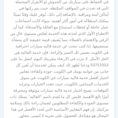
في الحفاظ على سيارتك من الخدوش أو الأضرار المحتملة
التي قد تحدث في المواقف المكتظة. حيث يتم ركنها في
أماكن آمنة ومراقبة. بالإضافة إلى ذلك، تُوفر عليك وقتًا ثمينًا
يمكنك استغلاله في أمور أكثر أهمية. سواء كانت اجتماعات
عمل عاجلة أو لحظات استمتاع مع العائلة والأصدقاء. كما أن
الانطباع الأول الذي تُحدثه هذه الخدمة يُعكس مستوى عالٍ من
الرقي والاهتمام بالعملاء، مما يُضيف قيمة حقيقية لأي منشأة
تستضيفها. إذا كنت تبحث عن خدمة فاليه سيارات احترافية
في الكويت تضمن لك التميز والراحة، فإن خدمة الفاليه هي
الحل الأمثل. لا تتردد في الارتقاء بتجربتك اليوم. اتصل بنا على
50751003 ودعنا نُظهر لك كيف يمكن لخدمتنا أن تُعزز كل
جانب من جوانبه يومك في الكويت. جودة وكفاءة: معايير
اختيار أفضل خدمة فاليه سيارات في الكويت. في سوق
الخدمات المتنامي بالكويت، حيث تتعدد الخيارات وتتزايد
التوقعات، يصبح اختيار خدمة فاليه سيارات موثوقة ومحترفة
أمرًا بالغ الأهمية. فليس كل ما يُقدم باسم “الفاليه” يمتلك ذات
مستوى الجودة والكفاءة المطلوبين لضمان راحة بالك وسلامة
مركبتك. إن فهم المعايير الأساسية التي تُحدد الأفضل في هذا
المجال هو مفتاحك للحصول على تجربة لا تُنسى. تتجاوز