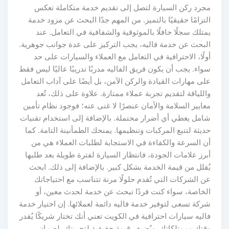
مجرد ركن السيارة لتصل إلى تقديم خدمة متكاملة تعكس
التزامًا حقيقيًا بالتميز. من المهم جدًا البحث عن مزود خدمة
يمتلك سجلًا حافلًا بالموثوقية والشفافية في التعامل. عند
البحث عن خدمة فاليه، يجب التركيز على عدة جوانب جوهرية.
أولًا، الاحترافية في التعامل مع العملاء والسيارات على حد
سواء. يجب أن يكون فريق الفاليه مدربًا تدريبًا عاليًا ليس فقط
على مهارات القيادة والركن الآمن، بل أيضًا على آداب التعامل
واللياقة لتقديم تجربة عملاء ممتازة. علاوة على ذلك، تُعد
معايير السلامة والأمان عنصرًا لا غنى عنه؛ فوجود نظام تأمين
شامل يغطي أي أضرار محتملة. بالإضافة إلى استخدام تقنيات
حديثة لتتبع المركبات وتنظيمها. يمنحك الطمأنينة التامة. كما
أن السرعة والكفاءة في الاستجابة لطلبات العملاء هي من
أبرز علامات الجودة، فانتظار السيارة لفترة طويلة بعد طلبها
يُقلل من قيمة الخدمة بشكل كبير. بالإضافة إلى ذلك. ابحث
عن الشركات التي تُقدم حلولًا مرنة تتناسب مع احتياجاتك
الخاصة، سواء كنت فردًا تبحث عن خدمة لحدث معين، أو
شركة تسعى لتوفير خدمة فاليه دائمة لعملائها. إن اختيار خدمة
فاليه سيارات احترافية في الكويت تعني أنك تختار شريكًا يُقدر
وقتك وممتلكاتك. ويُضيف قيمة حقيقية لتجربتك. لضمان