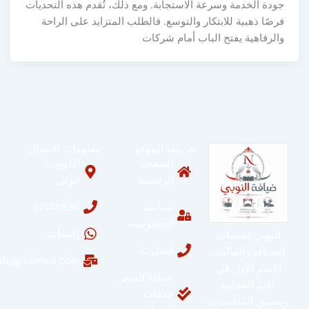
جودة الخدمة وسرعة الاستجابة. ومع ذلك، تُقدم هذه التحديات
فرصًا ذهبية للابتكار والتوسع. فالطلب المتزايد على الراحة
والرفاهية يفتح الباب أمام شركات
خريطة الموقع
معلومات الاتصال
الصفحة
الكويت ،
الرئيسية
حولي
سياسة
67748835
الخصوصية
واتساب
النوبي لخدمات
اتصل بنا
الضيافة والفاليه..
info@valetkw.com
الاسم الأول في
ضيافة النوبي
عالم الفخامة
خدمات
وتنسيق المناسبات