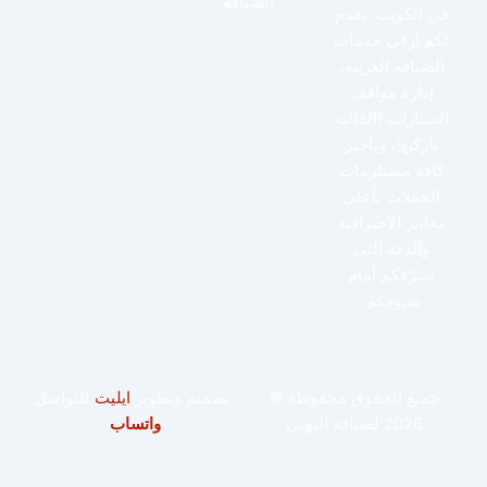
الضيافة
في الكويت. نقدم
لكم أرقى خدمات
الضيافة العربية،
إدارة مواقف
السيارات (الفاليه
باركن)، وتأجير
كافة مستلزمات
الحفلات بأعلى
معايير الاحترافية
والدقة التي
تشرّفكم أمام
ضيوفكم.
جميع الحقوق محفوظة ©
تصميم وتطوير
ايليت
للتواصل
2026 لضيافة النوبي
واتساب