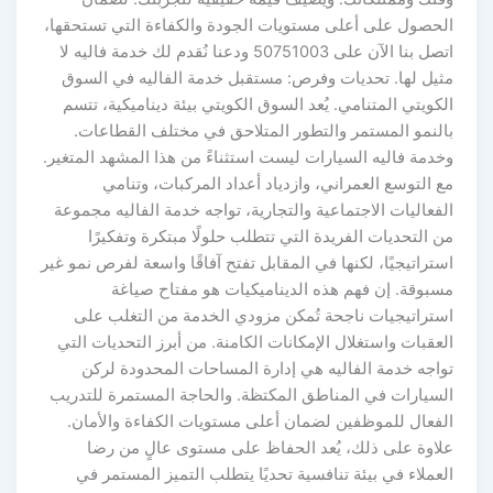
الحصول على أعلى مستويات الجودة والكفاءة التي تستحقها،
اتصل بنا الآن على 50751003 ودعنا نُقدم لك خدمة فاليه لا
مثيل لها. تحديات وفرص: مستقبل خدمة الفاليه في السوق
الكويتي المتنامي. يُعد السوق الكويتي بيئة ديناميكية، تتسم
بالنمو المستمر والتطور المتلاحق في مختلف القطاعات.
وخدمة فاليه السيارات ليست استثناءً من هذا المشهد المتغير.
مع التوسع العمراني، وازدياد أعداد المركبات، وتنامي
الفعاليات الاجتماعية والتجارية، تواجه خدمة الفاليه مجموعة
من التحديات الفريدة التي تتطلب حلولًا مبتكرة وتفكيرًا
استراتيجيًا، لكنها في المقابل تفتح آفاقًا واسعة لفرص نمو غير
مسبوقة. إن فهم هذه الديناميكيات هو مفتاح صياغة
استراتيجيات ناجحة تُمكن مزودي الخدمة من التغلب على
العقبات واستغلال الإمكانات الكامنة. من أبرز التحديات التي
تواجه خدمة الفاليه هي إدارة المساحات المحدودة لركن
السيارات في المناطق المكتظة. والحاجة المستمرة للتدريب
الفعال للموظفين لضمان أعلى مستويات الكفاءة والأمان.
علاوة على ذلك، يُعد الحفاظ على مستوى عالٍ من رضا
العملاء في بيئة تنافسية تحديًا يتطلب التميز المستمر في