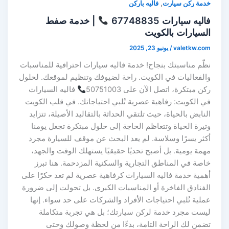
,
خدمة ركن سيارت
فاليه باركن
فاليه سيارات 67748835
| خدمة صفط
السيارات بالكويت
valetkw.com
/
يونيو 23, 2025
نظّم مناسبتك بنجاح! خدمة فاليه سيارات احترافية للمناسبات
والفعاليات في الكويت. راحة لضيوفك وتنظيم لموقعك. لحلول
ركن مبتكرة، اتصل الآن على 50751003
فاليه السيارات
في الكويت: رفاهية عصرية تُلبي احتياجاتك. في قلب الكويت
النابض بالحياة، حيث تلتقي الحداثة بالتقاليد الأصيلة، تتزايد
وتيرة الحياة وتتعاظم الحاجة إلى حلول مبتكرة تجعل يومنا
أكثر يسرًا وسلاسة. لم يعد البحث عن موقف للسيارة مجرد
مهمة يومية. بل أصبح تحديًا حقيقيًا يستهلك الوقت والجهد،
خاصة في المناطق التجارية والسكنية المزدحمة. هنا تبرز
أهمية خدمة فاليه السيارات كرفاهية عصرية لم تعد حكرًا على
الفنادق الفاخرة أو المناسبات الكبرى. بل تحولت إلى ضرورة
عملية تُلبي احتياجات الأفراد والشركات على حد سواء. إنها
ليست مجرد خدمة لركن سيارتك؛ بل هي تجربة متكاملة
تضمن لك الراحة التامة، بدءًا من لحظة وصولك وحتى