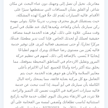
مغادرتك. تخيل أن تصل إلى وجهتك دون عناء البحث عن مكان
شاغر، أو القلق بشأن المسافات التي ستقطعها سيرًا على
الأقدام. فاليه السيارات يُقدم لك حلًا فوريًا لهذه المشكلة،
حيث يستقبلك فريق محترف ومدرب تدريبًا عاليًا. يتولى مهمة
ركن سيارتك بأمان وكفاءة، ويُعيدها إليك عند طلبك في أسرع
وقت ممكن. علاوة على ذلك، تُوفر هذه الخدمة قيمة مضافة
حقيقية لعملك أو لحدثك الخاص. فإذا كنت تدير مطعمًا، فندقًا،
مركزًا تجاريًا، أو حتى تستضيف فعالية كبرى. فإن توفير خدمة
فاليه يُعزز من مستوى رضا عملائك ويترك لديهم انطباعًا
إيجابيًا لا يُنسى. بالإضافة إلى ذلك، تُسهم في تنظيم حركة
المرور وتقليل الازدحام في المناطق المحيطة بموقعك. مما
يخلق بيئة أكثر راحة وأمانًا للجميع. كما أن الالتزام بأعلى
معايير السلامة والأمان هو جوهر هذه الخدمة. حيث يتم
التعامل مع كل مركبة بعناية فائقة، مما يمنحك راحة البال
الكاملة بأن سيارتك في أيدٍ أمينة. إذا كنت تبحث عن خدمة
فاليه سيارات احترافية في الكويت تضمن لك التميز والراحة،
فلا تتردد في الارتقاء بتجربتك اليوم. لطلب خدمة فاليه باركنج
استثنائية تُناسب تطلعاتك وتُضفي لمسة من الفخامة على أي
مناسبة، اتصل بنا الآن على 50751003 ودعنا نتولى العناء