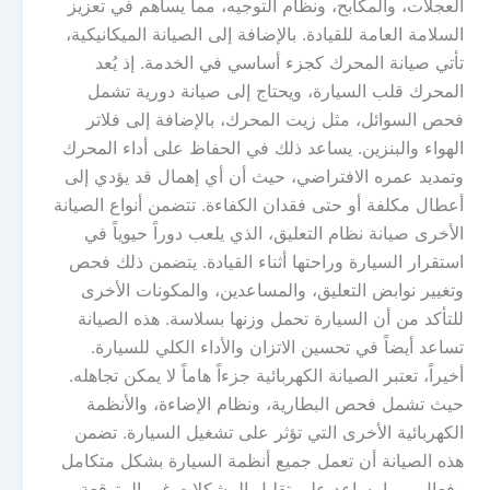
العجلات، والمكابح، ونظام التوجيه، مما يساهم في تعزيز
السلامة العامة للقيادة. بالإضافة إلى الصيانة الميكانيكية،
تأتي صيانة المحرك كجزء أساسي في الخدمة. إذ يُعد
المحرك قلب السيارة، ويحتاج إلى صيانة دورية تشمل
فحص السوائل، مثل زيت المحرك، بالإضافة إلى فلاتر
الهواء والبنزين. يساعد ذلك في الحفاظ على أداء المحرك
وتمديد عمره الافتراضي، حيث أن أي إهمال قد يؤدي إلى
أعطال مكلفة أو حتى فقدان الكفاءة. تتضمن أنواع الصيانة
الأخرى صيانة نظام التعليق، الذي يلعب دوراً حيوياً في
استقرار السيارة وراحتها أثناء القيادة. يتضمن ذلك فحص
وتغيير نوابض التعليق، والمساعدين، والمكونات الأخرى
للتأكد من أن السيارة تحمل وزنها بسلاسة. هذه الصيانة
تساعد أيضاً في تحسين الاتزان والأداء الكلي للسيارة.
أخيراً، تعتبر الصيانة الكهربائية جزءاً هاماً لا يمكن تجاهله.
حيث تشمل فحص البطارية، ونظام الإضاءة، والأنظمة
الكهربائية الأخرى التي تؤثر على تشغيل السيارة. تضمن
هذه الصيانة أن تعمل جميع أنظمة السيارة بشكل متكامل
وفعال، مما يساعد على تقليل المشكلات غير المتوقعة