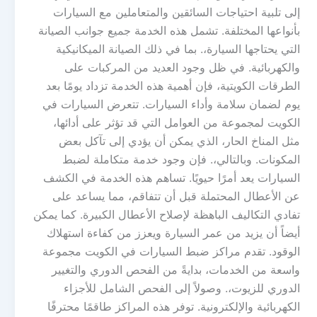
إلى تلبية احتياجات السائقين والمتعاملين مع السيارات
بأنواعها المختلفة. تشمل هذه الخدمة جميع جوانب الصيانة
التي يحتاجها السيارة،. بما في ذلك الصيانة الميكانيكية
والكهربائية. في ظل وجود العديد من المركبات على
الطرقات الكويتية، فإن أهمية هذه الخدمة تزداد يومًا بعد
يوم لضمان سلامة وأداء السيارات. تتعرض السيارات في
الكويت لمجموعة من العوامل التي قد تؤثر على أدائها،
مثل المناخ الحار، الذي يمكن أن يؤدي إلى تآكل بعض
المكونات. وبالتالي،. فإن وجود خدمة متكاملة لضبط
السيارات يعد أمرًا حيويًا. تساهم هذه الخدمة في الكشف
عن الأعطال المحتملة قبل أن تتفاقم، مما يساعد على
تفادي التكاليف الباهظة لإصلاح الأعطال الكبيرة. كما يمكن
أيضاً أن يزيد من عمر السيارة ويعزز من كفاءة استهلاك
الوقود. تقدم مراكز ضبط السيارات في الكويت مجموعة
واسعة من الخدمات، بدايةً من الفحص الدوري والتغيير
الدوري للزيوت،. وصولاً إلى الفحص الشامل للأجزاء
الكهربائية والإلكترونية. توفر هذه المراكز طاقمًا محترفًا