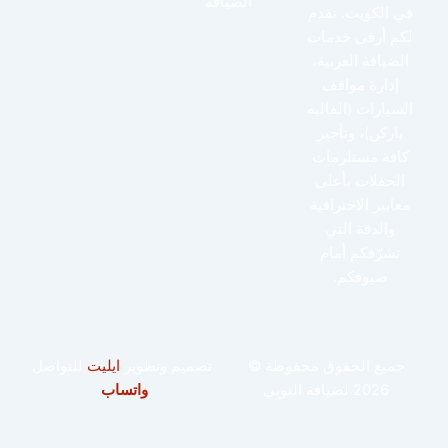
الضيافة
في الكويت. نقدم
لكم أرقى خدمات
الضيافة العربية،
إدارة مواقف
السيارات (الفاليه
باركن)، وتأجير
كافة مستلزمات
الحفلات بأعلى
معايير الاحترافية
والدقة التي
تشرّفكم أمام
ضيوفكم.
جميع الحقوق محفوظة ©
تصميم وتطوير
ايليت
للتواصل
2026 لضيافة النوبي
واتساب