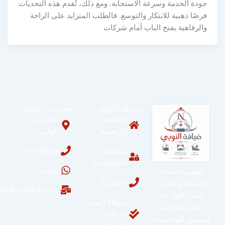
جودة الخدمة وسرعة الاستجابة. ومع ذلك، تُقدم هذه التحديات
فرصًا ذهبية للابتكار والتوسع. فالطلب المتزايد على الراحة
والرفاهية يفتح الباب أمام شركات
خريطة الموقع
معلومات الاتصال
الصفحة
الكويت ،
الرئيسية
حولي
سياسة
67748835
الخصوصية
واتساب
النوبي لخدمات
اتصل بنا
الضيافة والفاليه..
info@valetkw.com
الاسم الأول في
ضيافة النوبي
عالم الفخامة
خدمات
وتنسيق المناسبات