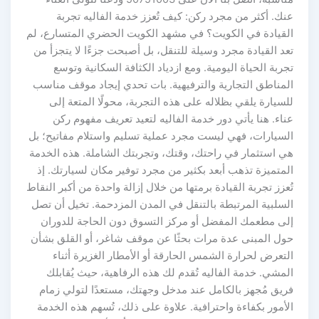
عنك. أكثر من مجرد ركن: كيف تُعزز خدمة الفاليه تجربة
القيادة في الكويت؟ في مشهد الكويت الحضري المتسارع، لم
تعد القيادة مجرد وسيلة للتنقل، بل أصبحت جزءًا لا يتجزأ من
تجربة الحياة اليومية. ومع ازدياد الكثافة السكانية وتوسع
المناطق التجارية والترفيهية. بات تحدي إيجاد موقف مناسب
للسيارة يلقي بظلاله على هذه التجربة، محولًا المتعة إلى
عناء. هنا يأتي دور خدمة الفاليه لتعيد تعريف مفهوم ركن
السيارات، فهي ليست مجرد عملية تسليم واستلام مفاتيح؛ بل
هي استثمار في راحتك، وقتك، وتجربتك الشاملة. هذه الخدمة
المتميزة تذهب أبعد بكثير من مجرد توفير مكان لسيارتك. إذ
تُعزز تجربة القيادة برمتها من خلال إزالة واحدة من أكبر النقاط
السلبية المرتبطة بالتنقل في المدن المزدحمة. تخيل أن تصل
إلى مطعمك المفضل أو مركز التسوق دون الحاجة للدوران
حول المبنى عدة مرات بحثًا عن موقف شاغر، أو القلق بشأن
التعرض لحرارة الشمس الحارقة أو الأمطار الغزيرة أثناء
المشي. خدمة الفاليه تُقدم لك هذه الرفاهية، حيث يُقابلك
فريق مُجهز بالكامل عند مدخل وجهتك، مستعدًا لتولي زمام
الأمور بكفاءة واحترافية. علاوة على ذلك، تُسهم هذه الخدمة