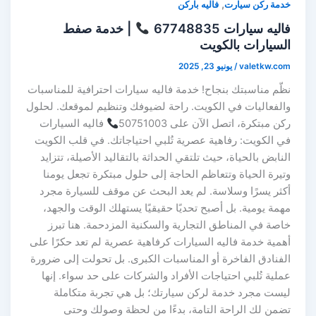
,
خدمة ركن سيارت
فاليه باركن
فاليه سيارات 67748835
| خدمة صفط
السيارات بالكويت
valetkw.com
/
يونيو 23, 2025
نظّم مناسبتك بنجاح! خدمة فاليه سيارات احترافية للمناسبات
والفعاليات في الكويت. راحة لضيوفك وتنظيم لموقعك. لحلول
ركن مبتكرة، اتصل الآن على 50751003
فاليه السيارات
في الكويت: رفاهية عصرية تُلبي احتياجاتك. في قلب الكويت
النابض بالحياة، حيث تلتقي الحداثة بالتقاليد الأصيلة، تتزايد
وتيرة الحياة وتتعاظم الحاجة إلى حلول مبتكرة تجعل يومنا
أكثر يسرًا وسلاسة. لم يعد البحث عن موقف للسيارة مجرد
مهمة يومية. بل أصبح تحديًا حقيقيًا يستهلك الوقت والجهد،
خاصة في المناطق التجارية والسكنية المزدحمة. هنا تبرز
أهمية خدمة فاليه السيارات كرفاهية عصرية لم تعد حكرًا على
الفنادق الفاخرة أو المناسبات الكبرى. بل تحولت إلى ضرورة
عملية تُلبي احتياجات الأفراد والشركات على حد سواء. إنها
ليست مجرد خدمة لركن سيارتك؛ بل هي تجربة متكاملة
تضمن لك الراحة التامة، بدءًا من لحظة وصولك وحتى