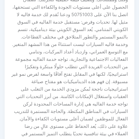
الحصول على أعلى مستويات الجودة والكفاءة التي تستحقها،
اتصل بنا الآن على 50751003 ودعنا نُقدم لك خدمة فاليه لا
مثيل لها. تحديات وفرص: مستقبل خدمة الفاليه في السوق
الكويتي المتنامي. يُعد السوق الكويتي بيئة ديناميكية، تتسم
بالنمو المستمر والتطور المتلاحق في مختلف القطاعات.
وخدمة فاليه السيارات ليست استثناءً من هذا المشهد المتغير.
مع التوسع العمراني، وازدياد أعداد المركبات، وتنامي
الفعاليات الاجتماعية والتجارية، تواجه خدمة الفاليه مجموعة
من التحديات الفريدة التي تتطلب حلولًا مبتكرة وتفكيرًا
استراتيجيًا، لكنها في المقابل تفتح آفاقًا واسعة لفرص نمو غير
مسبوقة. إن فهم هذه الديناميكيات هو مفتاح صياغة
استراتيجيات ناجحة تُمكن مزودي الخدمة من التغلب على
العقبات واستغلال الإمكانات الكامنة. من أبرز التحديات التي
تواجه خدمة الفاليه هي إدارة المساحات المحدودة لركن
السيارات في المناطق المكتظة. والحاجة المستمرة للتدريب
الفعال للموظفين لضمان أعلى مستويات الكفاءة والأمان.
علاوة على ذلك، يُعد الحفاظ على مستوى عالٍ من رضا
العملاء في بيئة تنافسية تحديًا يتطلب التميز المستمر في