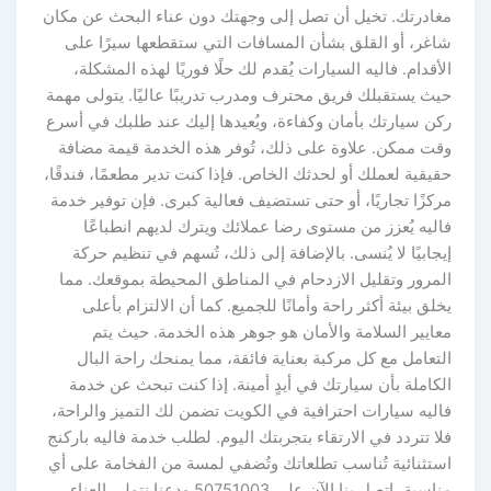
مغادرتك. تخيل أن تصل إلى وجهتك دون عناء البحث عن مكان
شاغر، أو القلق بشأن المسافات التي ستقطعها سيرًا على
الأقدام. فاليه السيارات يُقدم لك حلًا فوريًا لهذه المشكلة،
حيث يستقبلك فريق محترف ومدرب تدريبًا عاليًا. يتولى مهمة
ركن سيارتك بأمان وكفاءة، ويُعيدها إليك عند طلبك في أسرع
وقت ممكن. علاوة على ذلك، تُوفر هذه الخدمة قيمة مضافة
حقيقية لعملك أو لحدثك الخاص. فإذا كنت تدير مطعمًا، فندقًا،
مركزًا تجاريًا، أو حتى تستضيف فعالية كبرى. فإن توفير خدمة
فاليه يُعزز من مستوى رضا عملائك ويترك لديهم انطباعًا
إيجابيًا لا يُنسى. بالإضافة إلى ذلك، تُسهم في تنظيم حركة
المرور وتقليل الازدحام في المناطق المحيطة بموقعك. مما
يخلق بيئة أكثر راحة وأمانًا للجميع. كما أن الالتزام بأعلى
معايير السلامة والأمان هو جوهر هذه الخدمة. حيث يتم
التعامل مع كل مركبة بعناية فائقة، مما يمنحك راحة البال
الكاملة بأن سيارتك في أيدٍ أمينة. إذا كنت تبحث عن خدمة
فاليه سيارات احترافية في الكويت تضمن لك التميز والراحة،
فلا تتردد في الارتقاء بتجربتك اليوم. لطلب خدمة فاليه باركنج
استثنائية تُناسب تطلعاتك وتُضفي لمسة من الفخامة على أي
مناسبة، اتصل بنا الآن على 50751003 ودعنا نتولى العناء