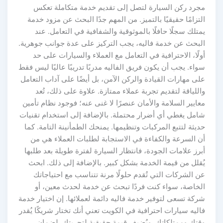
مجرد ركن السيارة لتصل إلى تقديم خدمة متكاملة تعكس
التزامًا حقيقيًا بالتميز. من المهم جدًا البحث عن مزود خدمة
يمتلك سجلًا حافلًا بالموثوقية والشفافية في التعامل. عند
البحث عن خدمة فاليه، يجب التركيز على عدة جوانب جوهرية.
أولًا، الاحترافية في التعامل مع العملاء والسيارات على حد
سواء. يجب أن يكون فريق الفاليه مدربًا تدريبًا عاليًا ليس فقط
على مهارات القيادة والركن الآمن، بل أيضًا على آداب التعامل
واللياقة لتقديم تجربة عملاء ممتازة. علاوة على ذلك، تُعد
معايير السلامة والأمان عنصرًا لا غنى عنه؛ فوجود نظام تأمين
شامل يغطي أي أضرار محتملة. بالإضافة إلى استخدام تقنيات
حديثة لتتبع المركبات وتنظيمها. يمنحك الطمأنينة التامة. كما
أن السرعة والكفاءة في الاستجابة لطلبات العملاء هي من
أبرز علامات الجودة، فانتظار السيارة لفترة طويلة بعد طلبها
يُقلل من قيمة الخدمة بشكل كبير. بالإضافة إلى ذلك. ابحث
عن الشركات التي تُقدم حلولًا مرنة تتناسب مع احتياجاتك
الخاصة، سواء كنت فردًا تبحث عن خدمة لحدث معين، أو
شركة تسعى لتوفير خدمة فاليه دائمة لعملائها. إن اختيار خدمة
فاليه سيارات احترافية في الكويت تعني أنك تختار شريكًا يُقدر
وقتك وممتلكاتك. ويُضيف قيمة حقيقية لتجربتك. لضمان