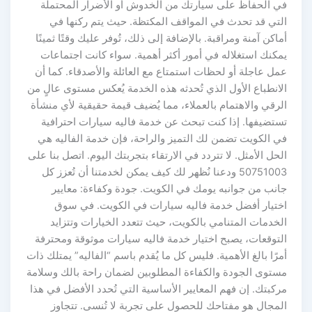
في الحفاظ على سيارتك من الخدوش أو الأضرار المحتملة
التي قد تحدث في المواقف المكتظة. حيث يتم ركنها في
أماكن آمنة ومراقبة. بالإضافة إلى ذلك، تُوفر عليك وقتًا ثمينًا
يمكنك استغلاله في أمور أكثر أهمية. سواء كانت اجتماعات
عمل عاجلة أو لحظات استمتاع مع العائلة والأصدقاء. كما أن
الانطباع الأول الذي تُحدثه هذه الخدمة يُعكس مستوى عالٍ من
الرقي والاهتمام بالعملاء، مما يُضيف قيمة حقيقية لأي منشأة
تستضيفها. إذا كنت تبحث عن خدمة فاليه سيارات احترافية
في الكويت تضمن لك التميز والراحة، فإن خدمة الفاليه هي
الحل الأمثل. لا تتردد في الارتقاء بتجربتك اليوم. اتصل بنا على
50751003 ودعنا نُظهر لك كيف يمكن لخدمتنا أن تُعزز كل
جانب من جوانبه يومك في الكويت. جودة وكفاءة: معايير
اختيار أفضل خدمة فاليه سيارات في الكويت. في سوق
الخدمات المتنامي بالكويت، حيث تتعدد الخيارات وتتزايد
التوقعات، يصبح اختيار خدمة فاليه سيارات موثوقة ومحترفة
أمرًا بالغ الأهمية. فليس كل ما يُقدم باسم “الفاليه” يمتلك ذات
مستوى الجودة والكفاءة المطلوبين لضمان راحة بالك وسلامة
مركبتك. إن فهم المعايير الأساسية التي تُحدد الأفضل في هذا
المجال هو مفتاحك للحصول على تجربة لا تُنسى. تتجاوز