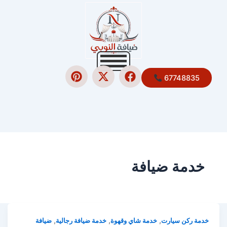
P
X
F
67748835
i
-
a
n
t
c
t
w
e
e
i
b
r
t
o
e
t
o
s
e
k
t
r
خدمة ضيافة
,
,
,
خدمة ركن سيارت
خدمة شاي وقهوة
خدمة ضيافة رجالية
ضيافة