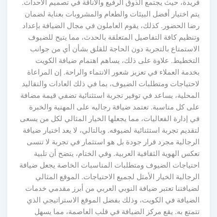
فريدة، حيث يجتمع الذوق الرفيع والأناقة في تصميم الأحداث.
يتم اختيار أفضل البيئات والطعام والمشروبات بعناية لضمان
رضا الحضور. كذلك، يقوم العاملون في مجال الضيافة بإعداد
وتنظيم كافة التفاصيل المتعلقة بالحدث، مما يتيح للضيوف
الاستمتاع بالتجربة دون الحاجة للقلق بشأن أي من جوانب
التخطيط. علاوة على ذلك، يساهم اهتمام ضيافة الكويت
بخدمة العملاء في تعزيز شعور الانتماء والراحة. إن المراعاة
لاحتياجات ومتطلبات الضيوف، بما في ذلك العادات والتقاليد
المحلية، يساعد في توفير تجربة استثنائية تضفي قيمة مضافة
على كل مناسبة. تعتمد ضيافة رجاليه على المهنية والخبرة
في إدارة الفعاليات، مما يجعلها الخيار المثالي لكل من يسعى
لتقديم تجربة استثنائية لضيوفه. وبالتالي، لا يعد اختيار ضيافة
الرجالية مجرد قرار جودة بل هو استثمار في تجربة لا تنسى
تعكس الهوية الثقافية العربية. وفي الختام، يتضح أن تلبية
احتياجات الضيوف ومتطلبات المناسبات الخاصة يجعل ضيافة
الرجالية الخيار الأمثل لجميع الاحتياجات. الموقع المثالي
لضيافتنا تعتبر ضيافة النوبي العربي من أبرز مقدمي خدمات
الضيافة في الكويت، وذلك بفضل الموقع الاستراتيجي الذي
تتمتع به. يقع مركز الضيافة في قلب العاصمة، مما يسهل