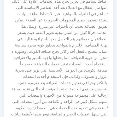
إضافيًا يساهم في تعزيز نجاح هذه الخدمات. علاوة على ذلك،
التواصل الفعال مع العملاء يعد أحد العناصر الأساسية التي
تساهم في الالتزام بالمواعيد. عبر الاحتفاظ بقاعدة بيانات
دقيقة تتضمن جميع المعلومات الضرورية عن العملاء، يمكن
لفريق الضيافة تجنب أي تأخيرات غير مبررة. ويمثل هذا
الجانب جزءًا كبيرًا من استراتيجية تعزيز الثقة، حيث يشعر
العملاء بأن خدماتهم يتم التعامل معها باحترافية عالية. في
نهاية المطاف، الالتزام بالمواعيد يتجاوز كونه مجرد سياسة
عمل، ليصبح بالفعل أحد ركائز نجاح ضيافة الكويت، وصورة لا
تتجزأ من هوية الضيافة، مما يجعلها واجهة للتميز والاحترافية.
استخدام أحدث المعدات تعتبر خدمات الضيافة، خصوصاً
ضيافة الكويت، من العوامل الأساسية التي تؤثر على تجربة
الزوار والضيوف. ولذلك، فإن استخدام أحدث المعدات
والتكنولوجيا في تقديم خدمات الضيافة يعد ضرورة حتمية
لتحسين مستوى الخدمة. تعتمد المؤسسات التي تقدم ضيافة
رجالية على مجموعة متنوعة من الأجهزة والمعدات التي
تسهم بشكل كبير في الراحة والكفاءة. من أبرز المعدات التي
تُستخدم في تقديم هذه الخدمات هي أنظمة الإدارة الذكية،
التي تسهل عمليات الحجز والمتابعة. توفر هذه الأنظمة بيانات