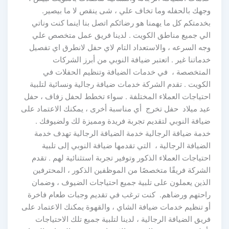
وجهك بالحفله وما تخاف علي ، شى ينقص لا ما بيصير.
بخدمتكم كل ما يهمنا هو رضائكم اتصل بنا اينما كنت وناتي
الي جميع مناطق الكويت . لدينا فريق عمل متخصص علي
وجه السرعه ، والاستعداد التام لاي حفل لانطرق اي تفصيل
خدماتنا غير . اتعتبر ضيافة النوبي من أبرز الشركات
المتخصصة ، في خدمات الضيافة وتنظيم الحفلات في
الكويت . تقدم الشركة خدمات ضيافة رجالية ونسائية لتلبية
احتياجات العملاء المختلفة . سواء تخطط لحفل زفاف ، حفل
عيد ميلاد حفل تخرج أي مناسبة أخرى ، يمكنك الاعتماد على
ضيافة النوبي لتقديم تجربة فريدة ومميزة لك ولضيوفك .
خدمة ضيافة الرجالية خدمة الضيافة الرجالية تهدف خدمة
الضيافة الرجالية ، التي تقدمها ضيافة النوبي إلى تلبية
احتياجات العملاء الذكور وتوفير تجربة استثنائية لهم . تقدم
الشركة فريقًا متخصصًا من الموظفين الذكور ، المحترفين
الذين يعملون على تلبية جميع احتياجات الضيوف ، وضمان
راحتهم ورضاهم. كنت ترغب في تقديم وجبات طعام فاخرة
أو تنظيم خدمات ضيافة الشاي ، والقهوة يمكنك الاعتماد على
فريق الضيافة الرجالية ، لدينا لتلبية جميع تلك الاحتياجات