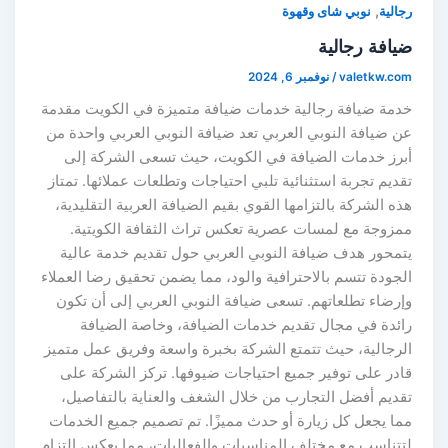
,
رجالية
نوبي شاى وقهوة
ضيافة رجالية
valetkw.com
/
نوفمبر 6, 2024
خدمة ضيافة رجالية خدمات ضيافة متميزة في الكويت مقدمة
عن ضيافة النوبي العربي تعد ضيافة النوبي العربي واحدة من
أبرز خدمات الضيافة في الكويت، حيث تسعى الشركة إلى
تقديم تجربة استثنائية تلبي احتياجات وتطلعات عملائها. تمتاز
هذه الشركة بالتزامها القوي بقيم الضيافة العربية التقليدية،
ممزوجة مع لمسات عصرية تعكس تراث الثقافة الكويتية.
يتمحور هدف ضيافة النوبي العربي حول تقديم خدمة عالية
الجودة تتسم بالاحترافية والود، مما يضمن تحقيق رضا العملاء
وإرضاء تطلعاتهم. تسعى ضيافة النوبي العربي إلى أن تكون
رائدة في مجال تقديم خدمات الضيافة، وخاصة الضيافة
الرجالية، حيث تتمتع الشركة بخبرة واسعة وفريق عمل متميز
قادر على توفير جميع احتياجات ضيوفها. تركز الشركة على
تقديم أفضل التجارب من خلال الشغف والعناية بالتفاصيل،
مما يجعل كل زيارة أو حدث مميزًا. تم تصميم جميع الخدمات
لتتناسب مع مختلف المناسبات والفعاليات، مما يعكس التزام