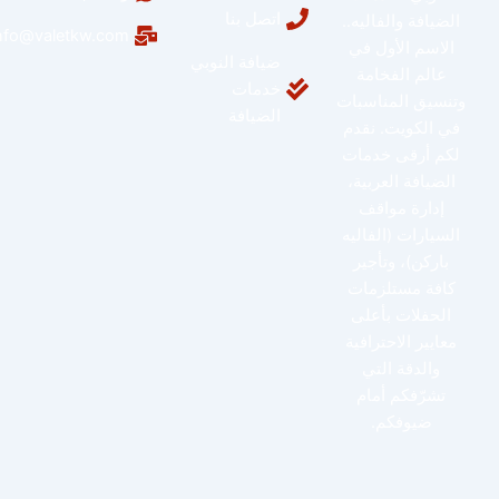
اتصل بنا
الضيافة والفاليه..
info@valetkw.com
الاسم الأول في
ضيافة النوبي
عالم الفخامة
خدمات
وتنسيق المناسبات
الضيافة
في الكويت. نقدم
لكم أرقى خدمات
الضيافة العربية،
إدارة مواقف
السيارات (الفاليه
باركن)، وتأجير
كافة مستلزمات
الحفلات بأعلى
معايير الاحترافية
والدقة التي
تشرّفكم أمام
ضيوفكم.