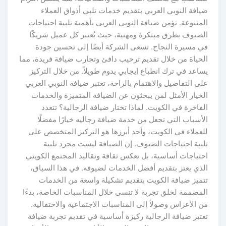
ضيافة النوبي العربي بتقديم خدمات تلبي أذواق العملاء
المتنوعة. تؤمن ضيافة النوبي العربي بأهمية تلبية احتياجات
الضيوف بطرق مبتكرة ومهنية، حيث يُعتبر كل عميل شريكًا
في مسيرة النجاح. تسعى الشركة أيضًا إلى تحسين جودة
الحياة من خلال تقديم ترحيب دافئ وتجارب ضيافة فريدة، مما
يساعد في ترك انطباع إيجابي يدوم طويلاً. من خلال التركيز
على التفاصيل والاهتمام بالراحة، تعتبر ضيافة النوبي العربي
الخيار الأمثل لمن يبحثون عن الضيافة المتميزة والخدمات
الفاخرة في الكويت. لماذا تختار ضيافة الرجالية؟ تتعدد
الأسباب التي تجعل من خدمة ضيافة رجاليه خيارًا مفضلًا
للعملاء في الكويت، وأحد أبرزها هو التركيز المتخصص على
تلبية احتياجات الضيوف. إن الضيافة ليست مجرد تلبية
احتياجات أساسية، بل تعكس ثقافة وتقاليد المجتمع الكويتي
الذي يعتز بتقديم أفضل الخدمات لضيوفه. في هذا السياق،
تتميز ضيافة الكويت بتقديم تشكيلة واسعة من الخدمات
المصممة لخلق تجربة لا تنسى خلال المناسبات الخاصة، بدءًا
من الأعراس وصولاً إلى المناسبات الاجتماعية والاحتفالية.
تعتبر ضيافة الرجالية ركيزة أساسية في تقديم تجربة ضيافة