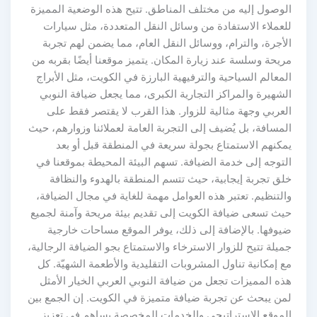
الوصول إليه من مختلف المناطق. تتيح هذه الوضعية المميزة
للعملاء الاستفادة من وسائل النقل المتعددة، مثل سيارات
الأجرة، والترام، ووسائل النقل العام، مما يضمن لهم تجربة
مريحة وسلسة عند زيارة المكان. يتميز موقعنا أيضًا بقربه من
المعالم السياحية والترفيهية البارزة في الكويت، مثل الأبراج
الشهيرة والمراكز التجارية الكبرى، مما يجعل ضيافة النوبي
العربي وجهة مثالية للزوار. هذا القرب لا يقتصر فقط على
المسافة، بل يُضيف إلى التجربة العامة لعملائنا وزوارهم، حيث
يمكنهم الاستمتاع بجولة سريعة في المنطقة قبل أو بعد
التوجه إلى خدمة الضيافة. تسهم البيئة المحيطة بموقعنا في
خلق تجربة إيجابية، حيث تتسم المنطقة بالهدوء والنظافة
والتنظيم. تعتبر هذه العوامل مهمة للغاية في مجال الضيافة،
حيث تسعى ضيافة الكويت إلى تقديم بيئة مريحة وآمنة لجميع
ضيوفها. بالإضافة إلى ذلك، يوفر الموقع مساحات خارجية
جميلة تتيح للزوار الاسترخاء والاستمتاع بجو الضيافة الرجالية،
مع إمكانية تناول المشروبات التقليدية والأطعمة الشهيّة. كل
هذه المميزات تجعل من ضيافة النوبي العربي الخيار الأمثل
لمن يبحث عن تجربة ضيافة متميزة في الكويت. إن الجمع بين
الموقع الاستراتيجي والخدمات المخصصة يساهم في تعزيز