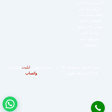
السيارات (الفاليه
باركن)، وتأجير
كافة مستلزمات
الحفلات بأعلى
معايير الاحترافية
والدقة التي
تشرّفكم أمام
ضيوفكم.
جميع الحقوق محفوظة ©
تصميم وتطوير
ايليت
للتواصل
2026 لضيافة النوبي
واتساب