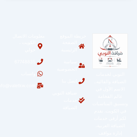
خريطة الموقع
معلومات الاتصال
الصفحة
الكويت ،
الرئيسية
حولي
سياسة
67748835
الخصوصية
واتساب
النوبي لخدمات
اتصل بنا
الضيافة والفاليه..
info@valetkw.com
الاسم الأول في
ضيافة النوبي
عالم الفخامة
خدمات
وتنسيق المناسبات
الضيافة
في الكويت. نقدم
لكم أرقى خدمات
الضيافة العربية،
إدارة مواقف