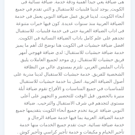
هى ضيافة يعي جيدا أهمية ودقة خدمة. ضيافة نسائية فى
الكويت, يوجد لدينا فلبنيات للاستقبال و التي تقدم في جميع
أنحاء الكويت. لدينا فريق عمل ضيافة النوبي يعمل فى خدمة
الضيافة العربية منذ سنوات عديدة. كون فيها خبرات متنوعة
فى اداب الضيافة العربية حتى فى خدمة فلبنيات. للاستقبال
تجدهم على علم كامل باداب الضيافة النسائية فى الكويت.
افضل ضيافة حبشيات فى الكويت هنا نوضح لك أهم ما يميز
خدمة ضيافة حبشيات للاستقبال: لدى ضيافة قهوجي أمهر
فريق حبشيات للاستقبال. زي موحد لجميع العاملات يليق
بأداب الملبس العربي. نلتزم بمستوى عالي من النظافة
الشخصية للفريق. خدمة حبشيات للاستقبال لدينا مدربة على
أصول الضيافة العربية. اتصل بنا خدمة حبشيات للاستقبال
للمناسبات في جميع المناسبات و الأفراح تقوم ضيافة أبلة
منيرة بالحضور. قبل الوقت للتحضير و التجهيز على أعلى
مستوى لتجدهم في شرف الاستقبال والترحيب. ضيافة
النوبي ضيافة عربية تخدم جميع أنحاء الكويت بتقديمها جميع
خدمة الضيافة. العربية بما فيها خدمة ضيافة الرجال و
خدمة ضيافة نسائية. حيث تقدم جميع الخدمات منها خدمة
تأجير الخيام و مكيفات و خدمة تأجير كراسي وتأجير كوش .