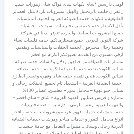
لومي دارسين *شاي نكهات شاي فواكه شاي زهورات حليب
زعفران حليب بالزنجبيل والهيل. مشروبات باردة مثل العصائر
الطبيعية والنكهات خدمه الضيافة العربية لجميع. المناسبات
بأقل الأسعار خدمات متميزة فلبينيات– سيدات – حبشيات.
جميع المشروبات الساخنة والباردة تتوفر لدينا في شركتنا
شركة النوبي للعربي جميع مستلزماتكم. خدمه فلبينات نساء
وخدمة رجال محترفون لخدمه الحفلات والمناسبات وتقديم.
ارقى مستوى من الخدمه لضيوفكم الكرام مع افخم
مستلزمات الضيافه من فناجين ودلال وكاسات. خدمة ضيافة
نسائية الكويت تقدم خدمة الضيافة الكويتة من خدمة ضيافة
نسائي الكويت. فنحن نتقدم خدمة شاى وقهوة وعصير الطازج
_خدمة الضيافة العربية – استعداد تام لجميع الحفلات رجالي و
نسائي حلو قهوة – محامل تمور – معلمين. عصائر 100%
ممتازة و فريش صبابين القهوة العربية – شاي – شاي اخضر –
والقهوه العربية. زعتر – لومي – دارسين – خدمة فلبينيات
خدمة حبشيات خدمات قهوة عربية ومشروبات. ساخنة و افخر
انواع محامل التمور و خدمات مباخر ومرشات خدمات الضيافة
العربية رجالي ونسائي. مميزات التعامل مع خدمة حبشيات
النوبي كي تظل الثقة العالية عند العملاء في خدمة ضيافة