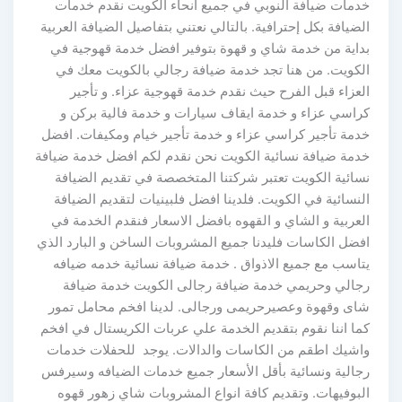
خدمات ضيافة النوبي في جميع أنحاء الكويت نقدم خدمات
الضيافة بكل إحترافية. بالتالي نعتني بتفاصيل الضيافة العربية
بداية من خدمة شاي و قهوة بتوفير افضل خدمة قهوجية في
الكويت. من هنا تجد خدمة ضيافة رجالي بالكويت معك في
العزاء قبل الفرح حيث نقدم خدمة قهوجية عزاء. و تأجير
كراسي عزاء و خدمة ايقاف سيارات و خدمة فالية بركن و
خدمة تأجير كراسي عزاء و خدمة تأجير خيام ومكيفات. افضل
خدمة ضيافة نسائية الكويت نحن نقدم لكم افضل خدمة ضيافة
نسائية الكويت تعتبر شركتنا المتخصصة في تقديم الضيافة
النسائية في الكويت. فلدينا افضل فلبينيات لتقديم الضيافة
العربية و الشاي و القهوه بافضل الاسعار فنقدم الخدمة في
افضل الكاسات فليدنا جميع المشروبات الساخن و البارد الذي
يتاسب مع جميع الاذواق . خدمة ضيافة نسائية خدمه ضيافه
رجالي وحريمي خدمة ضيافة رجالى الكويت خدمة ضيافة
شاى وقهوة وعصيرحريمى ورجالى. لدينا افخم محامل تمور
كما اننا نقوم بتقديم الخدمة علي عربات الكريستال في افخم
واشيك اطقم من الكاسات والدالات. يوجد للحفلات خدمات
رجالية ونسائية بأقل الأسعار جميع خدمات الضيافه وسيرفس
البوفيهات. وتقديم كافة انواع المشروبات شاي زهور قهوه