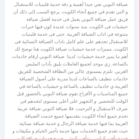
ضيافة النوبي تعي جيدا أهمية و دقة خدمة فلبنيات للاستقبال
و التي تقدم في جميع أنحاء الكويت. يرجع السبب إلى ذلك أن
فريق عمل ضيافة النوبي يعمل فى خدمة افضل ضيافة
حبشيات فى الكويت. منذ سنوات عديدة كون فيها خبرات
متنوعة فى اداب الضيافة العربية. حتى فى خدمة فلبنيات
للاستقبال تجدهم على علم كامل باداب الضيافة النسائية فى
الكويت. مميزات خدمة حبشيات ضيافة الكويت هنا نوضح لك
أهم ما يميز خدمة حبشيات: لدينا ضيافة النوبي ارقام خادمات
بالساعة. زي موحد لجميع العاملات يليق بأداب الملبس
العربي. نلتزم بمستوى عالي من النظافة الشخصية للفريق.
خادمات تنظيف بالساعات لدينا مدربة على أصول الضيافة
العربية.ي خادمات تنظيف بالساعة و حبشيات بالساعة في
جميع المناسبات و الأفراح تقوم ضيافة النوبي بالحضور قبل
الوقت للتحضير. و التجهيز على أعلى مستوى لتجدهم في
شرف الاستقبال و الترحيب. فلا ضيافة النوبي ضيافة عربية
تخدم جميع أنحاء الكويت بتقديمها جميع خدمت الضيافة
العربية بما فيها خدمة ضيافة الرجال و خدمة ضيافة نسائية.
حيث تقدم جميع الخدمات منها خدمة تأجير الخيام و مكيفات و
خدمة تأجير كراسي وتأجير كوش . جميع خدمات ضيافة النوبى