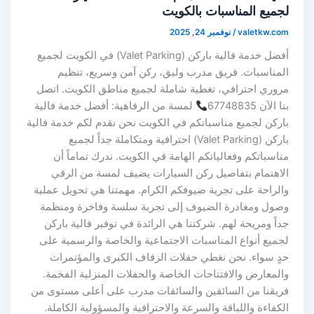
لجميع المناسبات بالكويت
valetkw.com
/
نوفمبر 24, 2025
أفضل خدمة فالية باركن (Valet Parking) في الكويت لجميع
المناسبات. فريق مدرب ولبق، ركن آمن وسريع، تنظيم
مروري احترافي، تغطية شاملة لجميع مناطق الكويت. اتصل
بنا الآن 67748835
لمسة من الرفاهية: أفضل خدمة فالية
باركن لجميع مناسباتكم في الكويت نحن نقدم لكم خدمة فالية
باركن (Valet Parking) احترافية ومتكاملة جداً لجميع
مناسباتكم وفعالياتكم الهامة في الكويت. ندرك تماماً أن
الاهتمام بتفاصيل ركن السيارات يضيف لمسة من الرقي
والراحة على تجربة ضيوفكم الكرام. مهمتنا هي تحويل عملية
وصول ومغادرة الضيوف إلى تجربة سلسة وفاخرة ومنظمة
جداً ومريحة لهم. شركتنا هي الرائدة في توفير فالية باركن
لجميع أنواع المناسبات الاجتماعية والخاصة والرسمية على
حدٍ سواء. نحن نغطي حفلات الزفاف الكبرى والمؤتمرات
والمعارض والافتتاحات الخاصة والحفلات المنزلية الفخمة.
فريقنا من السائقين والسائقات مدرب على أعلى مستوى من
الكفاءة واللباقة والسرعة والاحترافية والمسؤولية الكاملة.