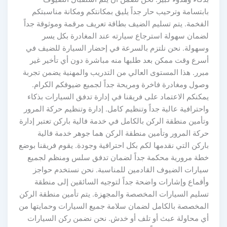
بابتسامة وترحيب حار جداً يليق بمكانتكم ومكانة مناسبتكم
الفخمة. يتم تسليم الضيف بطاقة تعريف مرقمة وموثوقة جداً
لضمان سهولة استرجاع سيارته عند المغادرة بكل يسر
وسهولة. نحن نلتزم بالسرعة في إحضار السيارة للضيف في
أسرع وقت ممكن بعد طلبها منه مباشرة دون أي تأخير غير
مبرر. هذا المستوى العالي من التدريب والمهنية يضمن تجربة
وصول ومغادرة فاخرة ومريحة جداً لجميع ضيوفكم الكرام.
يمكنكم الاعتماد على فريقنا في إدارة تدفق السيارات بذكاء
واحترافية عالية جداً وتنظيم كامل. إدارة وتنظيم حركة المرور
وتأمين منطقة الركن بالكامل في خدمة فالية باركن تعتبر إدارة
حركة المرور وتأمين منطقة الركن هما جوهر خدمة فالية
باركن التي نقدمها لكم بكل احترافية وجودة. يقوم فريقنا بوضع
خطة مرورية محكمة جداً لضمان تدفق سلس ومنظم لجميع
سيارات الضيوف القادمين للمناسبة. نحن نستخدم حواجز
وأقماع وإشارات واضحة جداً لتوجيه السائقين إلى منطقة
تسليم السيارات المخصصة والمجهزة. يتم تأمين منطقة الركن
المخصصة بالكامل لضمان سلامة جميع السيارات وحمايتها من
أي محاولة عبث أو تلف أو خدش. نحن نضمن ركن السيارات