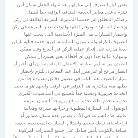
بعض كبار الضيوف إلى منازلهم بعد انتهاء الحفل بشكل آمن.
نلتزم بأعلى معايير الخدمة الفندقية الراقية جداً لضمان
رضاكم المطلق عن خدمتنا المميزة. السرعة الفائقة في ركن
وإحضار السيارات وتوفير الجهد والوقت تعتبر السرعة في ركن
وإحضار السيارات هي الميزة الأساسية التي يبحث عنها
الضيوف الكرام والمدعوون للمناسبة. فريق خدمة فالية باركن
لدينا مدرب على إنجاز عملية الركن في أسرع وقت ممكن
وبمهارة عالية جداً دون أي أخطاء. نحن نضمن أن يتمكن
الضيف من تسليم سيارته والانتقال للمناسبة دون أي تأخير أو
انتظار مزعج أو غير مبرر أبداً. عند المغادرة، نلتزم بإحضار
سيارة الضيف عند الباب في غضون دقائق معدودة جداً من
طلبها منه مباشرة. هذا التوفير في الوقت والجهد هو ما يجعل
الخدمة ضرورية ومحببة جداً للجميع في المناسبات الكبرى.
نحن نستخدم نظام تحديد مواقع مرن جداً لضمان سرعة
الوصول إلى السيارة المطلوبة وإخراجها بسرعة وفعالية
عالية. هذه السرعة في الأداء تضمن عدم تشكل طوابير أو
ازدحام عند نقطة تسليم واستلام السيارات المخصصة. خدمة
ضيافة بالكويت تأمين شامل على جميع السيارات المركونة
لضمان راحة البال الكاملة نحن نوفر لكم تأميناً شاملاً وموثوقاً