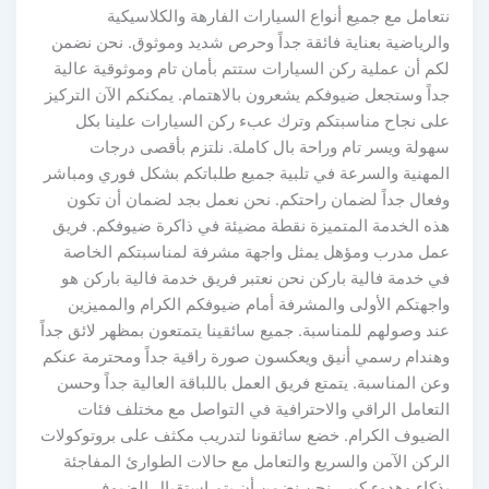
نتعامل مع جميع أنواع السيارات الفارهة والكلاسيكية
والرياضية بعناية فائقة جداً وحرص شديد وموثوق. نحن نضمن
لكم أن عملية ركن السيارات ستتم بأمان تام وموثوقية عالية
جداً وستجعل ضيوفكم يشعرون بالاهتمام. يمكنكم الآن التركيز
على نجاح مناسبتكم وترك عبء ركن السيارات علينا بكل
سهولة ويسر تام وراحة بال كاملة. نلتزم بأقصى درجات
المهنية والسرعة في تلبية جميع طلباتكم بشكل فوري ومباشر
وفعال جداً لضمان راحتكم. نحن نعمل بجد لضمان أن تكون
هذه الخدمة المتميزة نقطة مضيئة في ذاكرة ضيوفكم. فريق
عمل مدرب ومؤهل يمثل واجهة مشرفة لمناسبتكم الخاصة
في خدمة فالية باركن نحن نعتبر فريق خدمة فالية باركن هو
واجهتكم الأولى والمشرفة أمام ضيوفكم الكرام والمميزين
عند وصولهم للمناسبة. جميع سائقينا يتمتعون بمظهر لائق جداً
وهندام رسمي أنيق ويعكسون صورة راقية جداً ومحترمة عنكم
وعن المناسبة. يتمتع فريق العمل باللباقة العالية جداً وحسن
التعامل الراقي والاحترافية في التواصل مع مختلف فئات
الضيوف الكرام. خضع سائقونا لتدريب مكثف على بروتوكولات
الركن الآمن والسريع والتعامل مع حالات الطوارئ المفاجئة
بذكاء وهدوء كبير. نحن نضمن أن يتم استقبال الضيوف