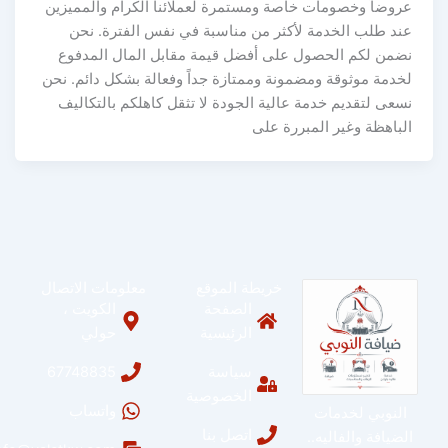
عروضاً وخصومات خاصة ومستمرة لعملائنا الكرام والمميزين
عند طلب الخدمة لأكثر من مناسبة في نفس الفترة. نحن
نضمن لكم الحصول على أفضل قيمة مقابل المال المدفوع
لخدمة موثوقة ومضمونة وممتازة جداً وفعالة بشكل دائم. نحن
نسعى لتقديم خدمة عالية الجودة لا تثقل كاهلكم بالتكاليف
الباهظة وغير المبررة على
خريطة الموقع
معلومات الاتصال
الصفحة
الكويت ،
الرئيسية
حولي
سياسة
67748835
الخصوصية
واتساب
النوبي لخدمات
اتصل بنا
الضيافة والفاليه..