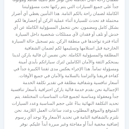
جداً على جميع السيارات التي يتم ركنها تحت مسؤوليتنا
الكاملة لضمان راحة بالكم التامة. هذا التأمين يغطي أي أضرار
محتملة قد تحدث للسيارة أثناء عملية الركن أو إحضارها لكم
بشكل كامل ومضمون. نحن نتحمل المسؤولية الكاملة عن أي
خدش أو تلف أو فقدان لأي ممتلكات شخصية داخل السيارة
أثناء فترة تواجدها في منطقة الركن. يتم تسجيل حالة السيارة
الخارجية قبل استلامها وتسليمها لكم لضمان الشفافية
المطلقة والمسؤولية الكاملة. نحن نضمن أن فالية باركن لدينا
يمنحكم الثقة والأمان الكاملين لترك سياراتكم بأيدي أمينة
ومسؤولة تماماً. هذا الإجراء يعكس مدى ثقتنا الكبيرة جداً في
كفاءة فريقنا والتزامنا بالسلامة والأمان في جميع الأوقات.
أسعار تنافسية وشفافية مطلقة في تقدير تكلفة الخدمة
الإجمالية نحن نقدم خدمة فالية باركن احترافية بأسعار تنافسية
جداً ومعقولة ومناسبة لجميع فئات المناسبات المختلفة. يتم
تحديد التكلفة النهائية بناءً على حجم المناسبة وعدد السيارات
المتوقع والموقع المطلوب وعدد ساعات العمل اللازمة. نحن
نلتزم بالشفافية التامة في تحديد الأسعار ولا توجد أي رسوم
إضافية مخفية أبداً أو مفاجئة وغير مبررة أبداً عليكم. نوفر