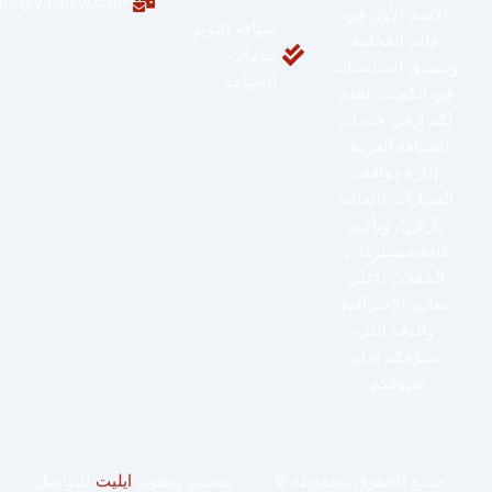
info@valetkw.com
الاسم الأول في
ضيافة النوبي
عالم الفخامة
خدمات
وتنسيق المناسبات
الضيافة
في الكويت. نقدم
لكم أرقى خدمات
الضيافة العربية،
إدارة مواقف
السيارات (الفاليه
باركن)، وتأجير
كافة مستلزمات
الحفلات بأعلى
معايير الاحترافية
والدقة التي
تشرّفكم أمام
ضيوفكم.
جميع الحقوق محفوظة ©
تصميم وتطوير
ايليت
للتواصل