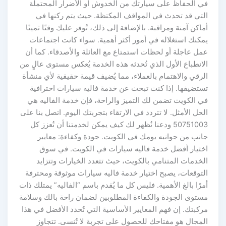
في الحفاظ على سيارتك من الخدوش أو الأضرار المحتملة
التي قد تحدث في المواقف المكتظة. حيث يتم ركنها في
أماكن آمنة ومراقبة. بالإضافة إلى ذلك، تُوفر عليك وقتًا ثمينًا
يمكنك استغلاله في أمور أكثر أهمية. سواء كانت اجتماعات
عمل عاجلة أو لحظات استمتاع مع العائلة والأصدقاء. كما أن
الانطباع الأول الذي تُحدثه هذه الخدمة يُعكس مستوى عالٍ من
الرقي والاهتمام بالعملاء، مما يُضيف قيمة حقيقية لأي منشأة
تستضيفها. إذا كنت تبحث عن خدمة فاليه سيارات احترافية
في الكويت تضمن لك التميز والراحة، فإن خدمة الفاليه هي
الحل الأمثل. لا تتردد في الارتقاء بتجربتك اليوم. اتصل بنا على
50751003 ودعنا نُظهر لك كيف يمكن لخدمتنا أن تُعزز كل
جانب من جوانبه يومك في الكويت. جودة وكفاءة: معايير
اختيار أفضل خدمة فاليه سيارات في الكويت. في سوق
الخدمات المتنامي بالكويت، حيث تتعدد الخيارات وتتزايد
التوقعات، يصبح اختيار خدمة فاليه سيارات موثوقة ومحترفة
أمرًا بالغ الأهمية. فليس كل ما يُقدم باسم “الفاليه” يمتلك ذات
مستوى الجودة والكفاءة المطلوبين لضمان راحة بالك وسلامة
مركبتك. إن فهم المعايير الأساسية التي تُحدد الأفضل في هذا
المجال هو مفتاحك للحصول على تجربة لا تُنسى. تتجاوز