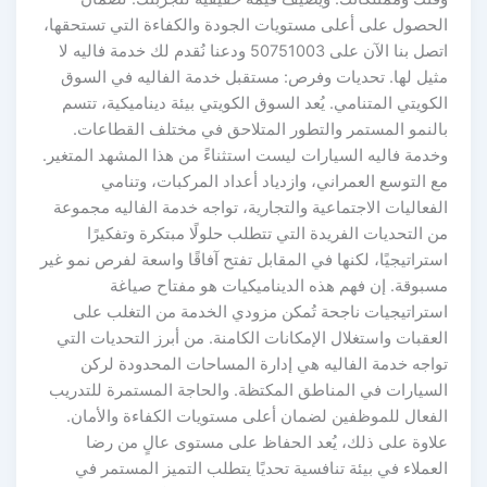
الحصول على أعلى مستويات الجودة والكفاءة التي تستحقها،
اتصل بنا الآن على 50751003 ودعنا نُقدم لك خدمة فاليه لا
مثيل لها. تحديات وفرص: مستقبل خدمة الفاليه في السوق
الكويتي المتنامي. يُعد السوق الكويتي بيئة ديناميكية، تتسم
بالنمو المستمر والتطور المتلاحق في مختلف القطاعات.
وخدمة فاليه السيارات ليست استثناءً من هذا المشهد المتغير.
مع التوسع العمراني، وازدياد أعداد المركبات، وتنامي
الفعاليات الاجتماعية والتجارية، تواجه خدمة الفاليه مجموعة
من التحديات الفريدة التي تتطلب حلولًا مبتكرة وتفكيرًا
استراتيجيًا، لكنها في المقابل تفتح آفاقًا واسعة لفرص نمو غير
مسبوقة. إن فهم هذه الديناميكيات هو مفتاح صياغة
استراتيجيات ناجحة تُمكن مزودي الخدمة من التغلب على
العقبات واستغلال الإمكانات الكامنة. من أبرز التحديات التي
تواجه خدمة الفاليه هي إدارة المساحات المحدودة لركن
السيارات في المناطق المكتظة. والحاجة المستمرة للتدريب
الفعال للموظفين لضمان أعلى مستويات الكفاءة والأمان.
علاوة على ذلك، يُعد الحفاظ على مستوى عالٍ من رضا
العملاء في بيئة تنافسية تحديًا يتطلب التميز المستمر في