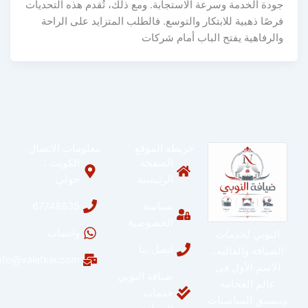
جودة الخدمة وسرعة الاستجابة. ومع ذلك، تُقدم هذه التحديات
فرصًا ذهبية للابتكار والتوسع. فالطلب المتزايد على الراحة
والرفاهية يفتح الباب أمام شركات
خريطة الموقع
معلومات الاتصال
الصفحة
الكويت ،
الرئيسية
حولي
سياسة
67748835
الخصوصية
واتساب
النوبي لخدمات
اتصل بنا
الضيافة والفاليه..
info@valetkw.com
الاسم الأول في
ضيافة النوبي
عالم الفخامة
خدمات
وتنسيق المناسبات