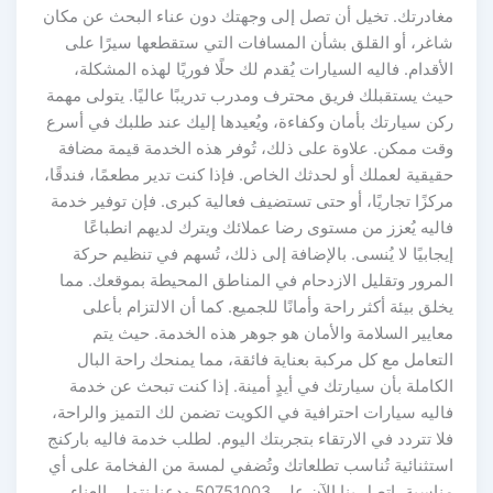
مغادرتك. تخيل أن تصل إلى وجهتك دون عناء البحث عن مكان
شاغر، أو القلق بشأن المسافات التي ستقطعها سيرًا على
الأقدام. فاليه السيارات يُقدم لك حلًا فوريًا لهذه المشكلة،
حيث يستقبلك فريق محترف ومدرب تدريبًا عاليًا. يتولى مهمة
ركن سيارتك بأمان وكفاءة، ويُعيدها إليك عند طلبك في أسرع
وقت ممكن. علاوة على ذلك، تُوفر هذه الخدمة قيمة مضافة
حقيقية لعملك أو لحدثك الخاص. فإذا كنت تدير مطعمًا، فندقًا،
مركزًا تجاريًا، أو حتى تستضيف فعالية كبرى. فإن توفير خدمة
فاليه يُعزز من مستوى رضا عملائك ويترك لديهم انطباعًا
إيجابيًا لا يُنسى. بالإضافة إلى ذلك، تُسهم في تنظيم حركة
المرور وتقليل الازدحام في المناطق المحيطة بموقعك. مما
يخلق بيئة أكثر راحة وأمانًا للجميع. كما أن الالتزام بأعلى
معايير السلامة والأمان هو جوهر هذه الخدمة. حيث يتم
التعامل مع كل مركبة بعناية فائقة، مما يمنحك راحة البال
الكاملة بأن سيارتك في أيدٍ أمينة. إذا كنت تبحث عن خدمة
فاليه سيارات احترافية في الكويت تضمن لك التميز والراحة،
فلا تتردد في الارتقاء بتجربتك اليوم. لطلب خدمة فاليه باركنج
استثنائية تُناسب تطلعاتك وتُضفي لمسة من الفخامة على أي
مناسبة، اتصل بنا الآن على 50751003 ودعنا نتولى العناء