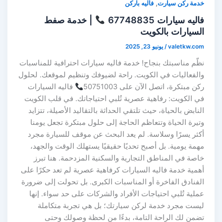
,
خدمة ركن سيارت
فاليه باركن
فاليه سيارات 67748835
| خدمة صفط
السيارات بالكويت
valetkw.com
/
يونيو 23, 2025
نظّم مناسبتك بنجاح! خدمة فاليه سيارات احترافية للمناسبات
والفعاليات في الكويت. راحة لضيوفك وتنظيم لموقعك. لحلول
ركن مبتكرة، اتصل الآن على 50751003
فاليه السيارات
في الكويت: رفاهية عصرية تُلبي احتياجاتك. في قلب الكويت
النابض بالحياة، حيث تلتقي الحداثة بالتقاليد الأصيلة، تتزايد
وتيرة الحياة وتتعاظم الحاجة إلى حلول مبتكرة تجعل يومنا
أكثر يسرًا وسلاسة. لم يعد البحث عن موقف للسيارة مجرد
مهمة يومية. بل أصبح تحديًا حقيقيًا يستهلك الوقت والجهد،
خاصة في المناطق التجارية والسكنية المزدحمة. هنا تبرز
أهمية خدمة فاليه السيارات كرفاهية عصرية لم تعد حكرًا على
الفنادق الفاخرة أو المناسبات الكبرى. بل تحولت إلى ضرورة
عملية تُلبي احتياجات الأفراد والشركات على حد سواء. إنها
ليست مجرد خدمة لركن سيارتك؛ بل هي تجربة متكاملة
تضمن لك الراحة التامة، بدءًا من لحظة وصولك وحتى