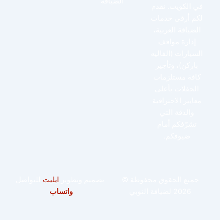
الضيافة
في الكويت. نقدم
لكم أرقى خدمات
الضيافة العربية،
إدارة مواقف
السيارات (الفاليه
باركن)، وتأجير
كافة مستلزمات
الحفلات بأعلى
معايير الاحترافية
والدقة التي
تشرّفكم أمام
ضيوفكم.
جميع الحقوق محفوظة ©
تصميم وتطوير
ايليت
للتواصل
2026 لضيافة النوبي
واتساب