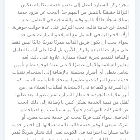
مجرد ركن السيارة لتصل إلى تقديم خدمة متكاملة تعكس
التزامًا حقيقيًا بالتميز. من المهم جدًا البحث عن مزود خدمة
يمتلك سجلًا حافلًا بالموثوقية والشفافية في التعامل. عند
البحث عن خدمة فاليه، يجب التركيز على عدة جوانب جوهرية.
أولًا، الاحترافية في التعامل مع العملاء والسيارات على حد
سواء. يجب أن يكون فريق الفاليه مدربًا تدريبًا عاليًا ليس فقط
على مهارات القيادة والركن الآمن، بل أيضًا على آداب التعامل
واللياقة لتقديم تجربة عملاء ممتازة. علاوة على ذلك، تُعد
معايير السلامة والأمان عنصرًا لا غنى عنه؛ فوجود نظام تأمين
شامل يغطي أي أضرار محتملة. بالإضافة إلى استخدام تقنيات
حديثة لتتبع المركبات وتنظيمها. يمنحك الطمأنينة التامة. كما
أن السرعة والكفاءة في الاستجابة لطلبات العملاء هي من
أبرز علامات الجودة، فانتظار السيارة لفترة طويلة بعد طلبها
يُقلل من قيمة الخدمة بشكل كبير. بالإضافة إلى ذلك. ابحث
عن الشركات التي تُقدم حلولًا مرنة تتناسب مع احتياجاتك
الخاصة، سواء كنت فردًا تبحث عن خدمة لحدث معين، أو
شركة تسعى لتوفير خدمة فاليه دائمة لعملائها. إن اختيار خدمة
فاليه سيارات احترافية في الكويت تعني أنك تختار شريكًا يُقدر
وقتك وممتلكاتك. ويُضيف قيمة حقيقية لتجربتك. لضمان