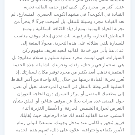
عنك. أكثر من مجرد ركن: كيف تُعزز خدمة الفاليه تجربة
القيادة في الكويت؟ في مشهد الكويت الحضري المتسارع، لم
تعد القيادة مجرد وسيلة للتنقل، بل أصبحت جزءًا لا يتجزأ من
تجربة الحياة اليومية. ومع ازدياد الكثافة السكانية وتوسع
المناطق التجارية والترفيهية. بات تحدي إيجاد موقف مناسب
للسيارة يلقي بظلاله على هذه التجربة، محولًا المتعة إلى
عناء. هنا يأتي دور خدمة الفاليه لتعيد تعريف مفهوم ركن
السيارات، فهي ليست مجرد عملية تسليم واستلام مفاتيح؛ بل
هي استثمار في راحتك، وقتك، وتجربتك الشاملة. هذه الخدمة
المتميزة تذهب أبعد بكثير من مجرد توفير مكان لسيارتك. إذ
تُعزز تجربة القيادة برمتها من خلال إزالة واحدة من أكبر النقاط
السلبية المرتبطة بالتنقل في المدن المزدحمة. تخيل أن تصل
إلى مطعمك المفضل أو مركز التسوق دون الحاجة للدوران
حول المبنى عدة مرات بحثًا عن موقف شاغر، أو القلق بشأن
التعرض لحرارة الشمس الحارقة أو الأمطار الغزيرة أثناء
المشي. خدمة الفاليه تُقدم لك هذه الرفاهية، حيث يُقابلك
فريق مُجهز بالكامل عند مدخل وجهتك، مستعدًا لتولي زمام
الأمور بكفاءة واحترافية. علاوة على ذلك، تُسهم هذه الخدمة