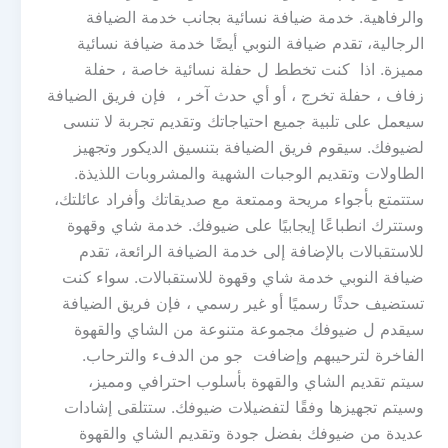
والرفاهية. خدمة ضيافة نسائية بجانب خدمة الضيافة
الرجالية، تقدم ضيافة النوبي أيضًا خدمة ضيافة نسائية
مميزة. اذا كنت تخطط ل حفلة نسائية خاصة ، حفلة
زفاف ، حفلة تخرج ، أو أي حدث آخر ، فإن فريق الضيافة
سيعمل على تلبية جميع احتياجاتك وتقديم تجربة لا تنسى
لضيوفك. سيقوم فريق الضيافة بتنسيق الديكور وتجهيز
الطاولات وتقديم الوجبات الشهية والمشروبات اللذيذة.
ستتمتع بأجواء مريحة وممتعة مع صديقاتك وأفراد عائلتك،
وستترك انطباعًا إيجابيًا على ضيوفك. خدمة شاي وقهوة
للاستقبالات بالإضافة إلى خدمة الضيافة الرائعة، تقدم
ضيافة النوبي خدمة شاي وقهوة للاستقبالات. سواء كنت
تستضيف حدثًا رسميًا أو غير رسمي ، فإن فريق الضيافة
سيقدم ل ضيوفك مجموعة متنوعة من الشاي والقهوة
الفاخرة لترحيبهم وإضافت جو من الدفء والترحاب.
سيتم تقديم الشاي والقهوة بأسلوب احترافي ومميز،
وسيتم تجهيزها وفقًا لتفضيلات ضيوفك. ستتلقى إشادات
عديدة من ضيوفك بفضل جودة وتقديم الشاي والقهوة