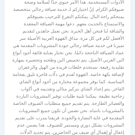
الأدوات المستخدمة. هذا الأمر حيوي جدًا لسلامة وصحة
ضيوفكم الكرام. إنّ اختياركم لـ خدمة ضيافة رجالي متخصصة
يمنحكم راحة البال. يمكنكم التفرغ للترحيب بضيوفكم
والاستمتاع بالحديث معهم. دعوا مهمة الضيافة المعقدة
والشاقة لنا فنحن أهل الخبرة. نحن نعمل جاهدين لتقديم
الأفضل لكم في كل مرة. مذاق القهوة العربية الأصيلة سر
تميزنا في خدمة ضيافة رجالي جودة المشروبات المقدمة هي
عماد الضيافة الناجحة دائمًا. نحن نختار بعناية فائقة أجود أنواع
البن العربي الأصيل. يتم تحميص البن وطحنه وتحضيره بمهارة
تقليدية رفيعة. نستخدم خلطات فريدة من الهيل والزعفران
لإضافة نكهة خاصة. القهوة تُقدم في دلّات فاخرة تليق بفخامة
المناسبة. كما نوفر مجموعة مختارة من أجود أنواع الشاي
الفاخر. يتم إعداد الشاي بتركيز مثالي وتقديمه في أكواب
زجاجية نظيفة. يمكننا تلبية طلبات توفير المشروبات الباردة
والعصائر الطازجة. يتم تقديم جميع متطلبات الضيوف الخاصة
بالمشروبات بانتباه. نحن نضمن أن تكون جميع المشروبات
المقدمة في غاية النضارة والجودة. فريقنا مدرب على تقديم
المشروبات بشكل دوري ومستمر للضيوف. هذا يضمن عدم
إغفال أو إهمال أي ضيف من الحاضرين. يتم تجديد الدلّات