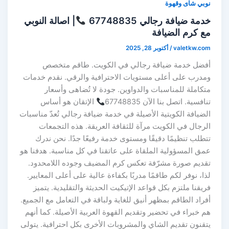
نوبي شاى وقهوة
خدمة ضيافة رجالي 67748835
| اصالة النوبي
مع كرم الضيافة
valetkw.com
/
أكتوبر 28, 2025
أفضل خدمة ضيافة رجالي في الكويت. طاقم متخصص
ومدرب على أعلى مستويات الاحترافية والرقي. نقدم خدمات
متكاملة للمناسبات والدواوين. جودة لا تُضاهى وأسعار
تنافسية. اتصل بنا الآن 67748835
الإتقان هو أساس
الضيافة الكويتية الأصيلة في خدمة ضيافة رجالي تُعدّ مناسبات
الرجال في الكويت مرآة للثقافة العريقة. هذه التجمعات
تتطلب تنظيمًا دقيقًا ومستوى خدمة رفيعًا جدًا. نحن ندرك
عمق المسؤولية الملقاة على عاتقنا في كل مناسبة. هدفنا هو
تقديم صورة مشرّفة تعكس كرم المضيف وجوده اللامحدود.
لذا، نوفر لكم طاقمًا مدربًا بكفاءة عالية على أعلى المعايير.
فريقنا ملتزم بكل قواعد الإتيكيت الحديثة والتقليدية. يتميز
أفراد الطاقم بمظهر أنيق للغاية ولباقة في التعامل مع الجميع.
هم خبراء في تحضير وتقديم القهوة العربية الأصيلة. كما أنهم
يتقنون تقديم الشاي والمشروبات الأخرى بكل احترافية. يتولى