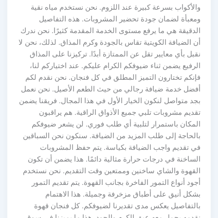
والأكواب بسرعة كبيرة عند اللزوم. نحن نستخدم مياه نقية
ومعبأة لضمان جودة تحضير المشروبات. هذه التفاصيل
الدقيقة هي ما يرفع مستوى الخدمة المقدمة كثيرًا. نحن ندرك
أن الضيافة الكويتية تقاس بالجودة وكرم المذاق. لذلك، نحن لا
نقبل بأي معايير تقل عن الممتازة أبدًا. تركيزنا على المذاق
الرفيع يضمن ثناء ضيوفكم الكرام عليكم. عند اختياركم لنا،
فإنكم تختارون التميز المطلق في كل فنجان. نحن نقدم لكم
أفضل خدمة ضيافة رجالي من حيث الطعم الأصيل. نحن نعمل
بجد متواصل لنكون الخيار الأول في هذا المجال. فريقنا يضمن
تقديم مشروبات تلبي جميع الأذواق الراقية. هم يراقبون
المكان باستمرار لتلبية أي طلب فوري. لن يشعر ضيوفكم
بالحاجة إلى طلب المزيد من الضيافة. سنكون نحن السباقين
في تقديم واجب الضيافة بكياسة. يتم حفظ المشروبات
الساخنة في درجات حرارة مثالية دائمًا. هذا يضمن أن تكون
القهوة والشاي ساخنين وممتعين وقت التقديم. نحن نستخدم
أجود أنواع التمور الفاخرة بجانب القهوة. يتم تقديم التمور
بشكل أنيق على أطباق مزخرفة وجميلة. هذا الاهتمام
بالتفاصيل يعكس مدى تقديرنا لضيوفكم. كل فنجان قهوة
نقدمه يحمل معه عبق الكرم والجود. هذا ما يميزنا في سوق