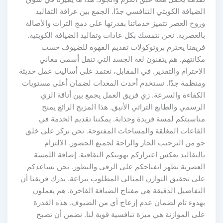
الضيافة الكويتي التنافسي جدًا. الجمع بين عراقة التقاليد
وروح العصر تتميز خدماتنا بقدرتها على دمج التراث والأصالة
بالعصرية. نحن نتمسك بكل عادات وتقاليد الضيافة الكويتية.
فريقنا يحترم بروتوكولات تقديم القهوة للضيوف حسب
مكانتهم. هم يتقنون لغة الجسد التي تنقل أسمى معاني
الاحترام والتقدير. في المقابل، نعتمد على أساليب عمل حديثة
ومنظمة جدًا. نستخدم أحدث المعدات لضمان أعلى مستويات
الكفاءة والسرعة. زي فريق العمل يجمع بين أناقة الزي
الرسمي والطابع التراثي الأنيق. هذا المزيج الرائع يمنح
مناسبتكم لمسة فريدة وجذابة. يمكننا تقديم الخدمة في
القاعات المغلقة والمساحات المفتوحة. نحن نركز على خلق
جو من الترحيب الحار والراحة لجميع الحضور. الالتزام
بالتقاليد يعكس اعتزازكم بهويتكم الثقافية. إضافة اللمسة
العصرية تظهر انفتاحكم على الرقي والتطور. نحن نساعدكم
على تحقيق التوازن المثالي المطلوب ببراعة. يدرك فريقنا أن
التفاصيل الدقيقة هي مفتاح الضيافة الفاخرة. هم يعملون
بهدوء تام لضمان عدم إزعاج أي من الضيوف. هذه القدرة
على الموازنة هي ميزة تنافسية قوية لنا. نضمن أن تصبح