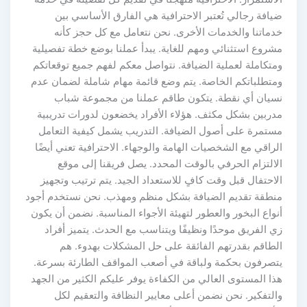
ضيافة رجالي تُعتبر الاحترافية هي الفارق الأساسي بين
خدماتنا والخدمات الأخرى. نحن نتعامل مع كل حجز كأنه
مشروع استثنائي ومهم للغاية. يبدأ عملنا بوضع خطة تفصيلية
ومتكاملة لعملية الضيافة. نتواصل معكم لفهم جميع توقعاتكم
ومتطلباتكم الخاصة. يتم وضع قائمة مهام شاملة لضمان عدم
نسيان أي نقطة. يتكون طاقم عملنا من مجموعة شباب
مدربين بشكل مكثف. هؤلاء الأفراد يخضعون لدورات تدريبية
مستمرة على أصول الضيافة. التدريب يشمل كيفية التعامل
الراقي مع الشخصيات الهامة والوجهاء. الاحترافية تعني أيضًا
الالتزام الحرفي بالوقت المحدد. يصل فريقنا إلى موقع
الاحتفال قبل وقت كافٍ للاستعداد الجيد. يتم ترتيب وتجهيز
منطقة تقديم الضيافة بشكل منظم ومهذب. نحن نستخدم أجود
أنواع البخور والعطور لتهيئة الأجواء المناسبة. نضمن أن يكون
زي الفريق موحدًا ونظيفًا ويتناسب مع الحدث. يتميز أفراد
الطاقم بقدرتهم الفائقة على حل المشكلات بهدوء. هم
يتصرفون بحكمة ولباقة في أصعب المواقف الطارئة بسرعة.
هذا المستوى العالي من الكفاءة يوفر عليكم الكثير من الجهد
والتفكير. نحن نضمن أعلى معايير النظافة والتعقيم لكل