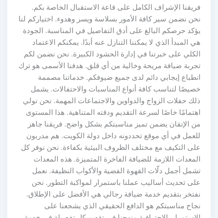
فريقنا الإشراف الكامل على قاعة الاستقبال الخاصة بكم.
نحن نضمن سير كافة الأمور بسلاسة ويسر وهدوء. اختياركم لنا
يؤكد حرصكم البالغ على أدق التفاصيل في المناسبة. الجودة
هي المبدأ الذي لا يمكننا التنازل عنه أبدًا. يمكنكم الاعتماد
الكلي على خبرتنا في إدارة الحشود الكبيرة. نحن نضمن لكم
تجربة ضيافة مريحة وخالية من أي قلق. هدفنا الأسمى هو ترك
انطباع إيجابي دائم لدى جميع ضيوفكم. خدماتنا مصممة
خصيصًا لتناسب كافة أنواع المناسبات والاحتفالات. يشمل
ذلك حفلات الزواج والدواوين والاجتماعات المهمة. نحن نولي
اهتمامًا خاصًا لسرعة التقديم ودقته المتناهية. هذا المستوى
من الإتقان يضمن تميز مناسبتكم بشكل واضح. فريقنا جاهز
للعمل في أي موقع تحددونه داخل دولة الكويت. هم مدربون
على التكيف مع مختلف الظروف البيئية بكفاءة. نحن نوفر كل
المعدات اللازمة للضيافة الفاخرة المتميزة. هذه المعدات
تشمل أجمل دلّات القهوة الفضية والأكواب النظيفة. نعمل
على تحديث أساليب عملنا باستمرار لمواكبة التطور. نحن
نفتخر بتقديم خدمة ضيافة رجالي هي الأفضل على الإطلاق.
نجاح مناسبتكم هو الدافع الحقيقي الذي يشجعنا على
الاستمرار. الاحترافية منهجنا في تقديم كل تفصيلة في خدمة