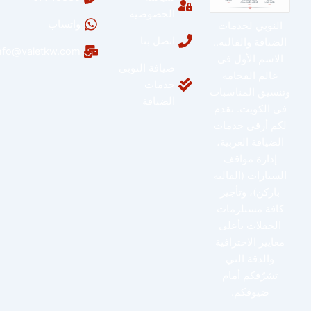
الخصوصية
واتساب
النوبي لخدمات
اتصل بنا
الضيافة والفاليه..
info@valetkw.com
الاسم الأول في
ضيافة النوبي
عالم الفخامة
خدمات
وتنسيق المناسبات
الضيافة
في الكويت. نقدم
لكم أرقى خدمات
الضيافة العربية،
إدارة مواقف
السيارات (الفاليه
باركن)، وتأجير
كافة مستلزمات
الحفلات بأعلى
معايير الاحترافية
والدقة التي
تشرّفكم أمام
ضيوفكم.