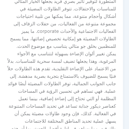
المتطورة لتوفير تأثير بصري فريد يجعلها الخيار المثالي
للمناسبات والاحتفالات. تتوفر الطاولات المضيئة في
أشكال وأحجام متنوعة، مما يمكنها من تلبية احتياجات
مجموعة متنوعة من الفعاليات، من حفلات الزفاف إلى
الفعاليات الاجتماعية والأحداث corporate. ما يميز
الطاولات المضيئة هو إمكانية تخصيص إضائتها، مما يسمح
للمنظمين بخلق جو مثالي يتناسب مع موضوع الحدث.
يمكن تغيير ألوان الإضاءة بسهولة لتتناسب مع الأجواء
المرغوبة، وهذا يجعلها تضيف لمسة سحرية للمناسبات. بدلاً
من الاعتماد على الإضاءة التقليدية، تقدم هذه الطاولات حلاً
فنيًا يسمح للضيوف بالاستمتاع بتجربة بصرية مدهشة. إلى
جانب الجوانب الجمالية، توفر الطاولات المضيئة أيضًا فوائد
عملية. فهي تساهم في تحسين الرؤية في المساحات
المظلمة أو التي تحتاج إلى إضاءة إضافية، بينما تعمل
كعناصر ديكور جذابة تساعد في تحديد المساحات المتنوعة
في الفعالية. كذلك، فإن وجود طاولات مضيئة يمكن أن
يسهل عملية تحديد المناطق المختلفة للاجتماعات
والترفيه، مما يساهم في إدارة أفضل للحدث. بما أن هذه