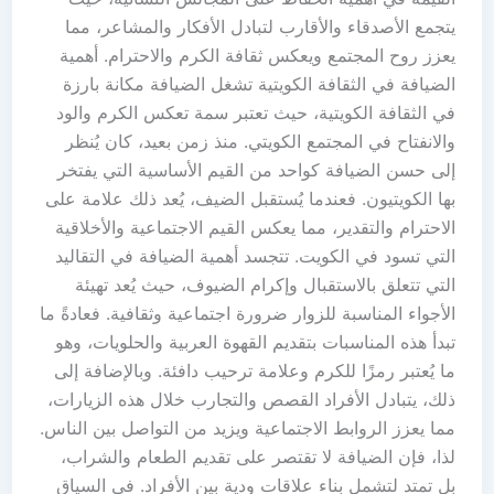
يتجمع الأصدقاء والأقارب لتبادل الأفكار والمشاعر، مما
يعزز روح المجتمع ويعكس ثقافة الكرم والاحترام. أهمية
الضيافة في الثقافة الكويتية تشغل الضيافة مكانة بارزة
في الثقافة الكويتية، حيث تعتبر سمة تعكس الكرم والود
والانفتاح في المجتمع الكويتي. منذ زمن بعيد، كان يُنظر
إلى حسن الضيافة كواحد من القيم الأساسية التي يفتخر
بها الكويتيون. فعندما يُستقبل الضيف، يُعد ذلك علامة على
الاحترام والتقدير، مما يعكس القيم الاجتماعية والأخلاقية
التي تسود في الكويت. تتجسد أهمية الضيافة في التقاليد
التي تتعلق بالاستقبال وإكرام الضيوف، حيث يُعد تهيئة
الأجواء المناسبة للزوار ضرورة اجتماعية وثقافية. فعادةً ما
تبدأ هذه المناسبات بتقديم القهوة العربية والحلويات، وهو
ما يُعتبر رمزًا للكرم وعلامة ترحيب دافئة. وبالإضافة إلى
ذلك، يتبادل الأفراد القصص والتجارب خلال هذه الزيارات،
مما يعزز الروابط الاجتماعية ويزيد من التواصل بين الناس.
لذا، فإن الضيافة لا تقتصر على تقديم الطعام والشراب،
بل تمتد لتشمل بناء علاقات ودية بين الأفراد. في السياق