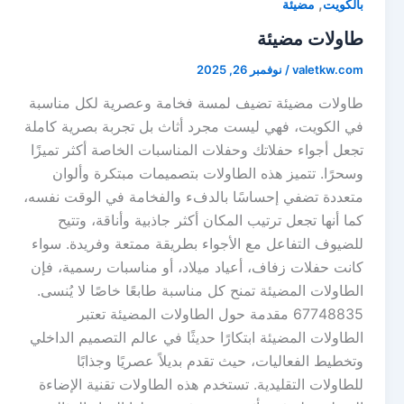
,
بالكويت
مضيئة
طاولات مضيئة
valetkw.com
/
نوفمبر 26, 2025
طاولات مضيئة تضيف لمسة فخامة وعصرية لكل مناسبة
في الكويت، فهي ليست مجرد أثاث بل تجربة بصرية كاملة
تجعل أجواء حفلاتك وحفلات المناسبات الخاصة أكثر تميزًا
وسحرًا. تتميز هذه الطاولات بتصميمات مبتكرة وألوان
متعددة تضفي إحساسًا بالدفء والفخامة في الوقت نفسه،
كما أنها تجعل ترتيب المكان أكثر جاذبية وأناقة، وتتيح
للضيوف التفاعل مع الأجواء بطريقة ممتعة وفريدة. سواء
كانت حفلات زفاف، أعياد ميلاد، أو مناسبات رسمية، فإن
الطاولات المضيئة تمنح كل مناسبة طابعًا خاصًا لا يُنسى.
67748835 مقدمة حول الطاولات المضيئة تعتبر
الطاولات المضيئة ابتكارًا حديثًا في عالم التصميم الداخلي
وتخطيط الفعاليات، حيث تقدم بديلاً عصريًا وجذابًا
للطاولات التقليدية. تستخدم هذه الطاولات تقنية الإضاءة