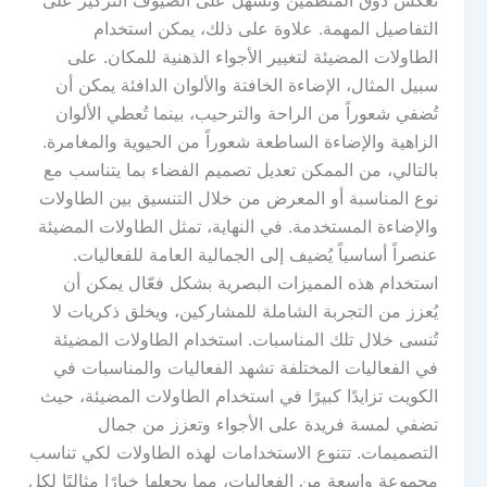
تعكس ذوق المنظمين وتُسهل على الضيوف التركيز على
التفاصيل المهمة. علاوة على ذلك، يمكن استخدام
الطاولات المضيئة لتغيير الأجواء الذهنية للمكان. على
سبيل المثال، الإضاءة الخافتة والألوان الدافئة يمكن أن
تُضفي شعوراً من الراحة والترحيب، بينما تُعطي الألوان
الزاهية والإضاءة الساطعة شعوراً من الحيوية والمغامرة.
بالتالي، من الممكن تعديل تصميم الفضاء بما يتناسب مع
نوع المناسبة أو المعرض من خلال التنسيق بين الطاولات
والإضاءة المستخدمة. في النهاية، تمثل الطاولات المضيئة
عنصراً أساسياً يُضيف إلى الجمالية العامة للفعاليات.
استخدام هذه المميزات البصرية بشكل فعّال يمكن أن
يُعزز من التجربة الشاملة للمشاركين، ويخلق ذكريات لا
تُنسى خلال تلك المناسبات. استخدام الطاولات المضيئة
في الفعاليات المختلفة تشهد الفعاليات والمناسبات في
الكويت تزايدًا كبيرًا في استخدام الطاولات المضيئة، حيث
تضفي لمسة فريدة على الأجواء وتعزز من جمال
التصميمات. تتنوع الاستخدامات لهذه الطاولات لكي تناسب
مجموعة واسعة من الفعاليات، مما يجعلها خيارًا مثاليًا لكل