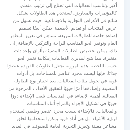
أكبر وتناسب الفعاليات التي تحتاج إلى ترتيب منظم،
كالمؤتمرات والمعارض. تُستخدم هذه الطاولات بشكل
شائع في الأغراض التجارية والاجتماعية، حيث تسهل من
عرض المنتجات أو تقديم الأطعمة. يمكن أيضًا تصميم
إضاءة خاصة للطاولات المربعة، تساهم في تعزيز المظهر
العام وتوفير الجو المناسب للراحة والتركيز. بالإضافة إلى
ذلك، يمكن تخصيص الطاولات المضيئة بألوان وإعدادات
متغيرة، مما يتيح لمديري الفعاليات إمكانية تغيير الجو
حسب اللحظة. هذه المرونة تجعل الطاولات الفريدة عنصرًا
جذابًا، فإنها ليست مجرد عناصر للمساحات، بل أدوات
قوية في تحويل بيئات الفعاليات. يعد اختيار نوع الطاولة
المضيئة وإضاءةها أمرًا حيويًا لتحقيق الأهداف المرجوة من
الفعالية. أهمية الإضاءة في المناسبات تلعب الإضاءة دورًا
حيويًا في تشكيل الأجواء والمزاج أثناء المناسبات
والفعاليات. فالإضاءة ليست مجرد عنصر وظيفي يُستخدم
لرؤية الأشياء، بل هي أداة قوية يمكن استخدامها لخلق
مشاعر معينة وتعزيز التجربة العامة للضيوف. في العديد