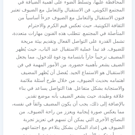
المحافظة عليها، وتسلط الضوء على أهمية الضيافة في
المجتمع الكويتي. فن الاستقبال والتعامل مع الضيوف تعتبر
فنون الاستقبال والتعامل مع الضيوف جزءاً أساسياً من
الثقافة الكويتية، حيث تعكس قيم الكرم والاحترام
المتأصلة في المجتمع. تتطلب هذه الفنون مهارات متعددة،
تشمل القدرة على التواصل الفعال وتقديم بيئة مريحة
للضيوف. قد تبدأ عملية الاستقبال عند الباب، حيث يُظهر
المضيف ترحيباً حاراً بابتسامة ودعوة للدخول، مما يجعل
الضيف يشعر بأهمية حضوره. من الأمور المهمة في فن
الاستقبال هو الاستماع الجيد. يُفضل أن يُظهر المضيف
اهتمامه بحديث الضيوف، من خلال طرح أسئلة ملائمة
والاستجابة بشكل متفاعل. هذا التواصل يساعد في بناء
علاقة وطيدة، حيث يشعر الضيف بأنه موضع تقدير.
بالإضافة إلى ذلك، يجب أن يكون المضيف واثقاً في نفسه،
مما يعكس صورة إيجابية ويعزز من راحة الضيوف. من
النصائح الأخرى التي يمكن أن تسهم في تعزيز تجربة
الضيوف هي إعداد المكان بشكل يتلاءم مع اجتماعهم.