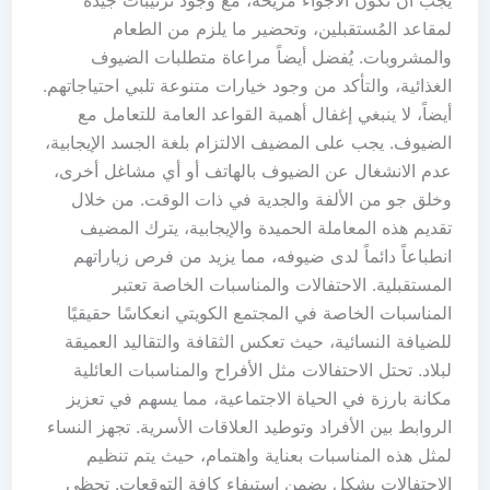
يجب أن تكون الأجواء مريحة، مع وجود ترتيبات جيدة
لمقاعد المُستقبلين، وتحضير ما يلزم من الطعام
والمشروبات. يُفضل أيضاً مراعاة متطلبات الضيوف
الغذائية، والتأكد من وجود خيارات متنوعة تلبي احتياجاتهم.
أيضاً، لا ينبغي إغفال أهمية القواعد العامة للتعامل مع
الضيوف. يجب على المضيف الالتزام بلغة الجسد الإيجابية،
عدم الانشغال عن الضيوف بالهاتف أو أي مشاغل أخرى،
وخلق جو من الألفة والجدية في ذات الوقت. من خلال
تقديم هذه المعاملة الحميدة والإيجابية، يترك المضيف
انطباعاً دائماً لدى ضيوفه، مما يزيد من فرص زياراتهم
المستقبلية. الاحتفالات والمناسبات الخاصة تعتبر
المناسبات الخاصة في المجتمع الكويتي انعكاسًا حقيقيًا
للضيافة النسائية، حيث تعكس الثقافة والتقاليد العميقة
لبلاد. تحتل الاحتفالات مثل الأفراح والمناسبات العائلية
مكانة بارزة في الحياة الاجتماعية، مما يسهم في تعزيز
الروابط بين الأفراد وتوطيد العلاقات الأسرية. تجهز النساء
لمثل هذه المناسبات بعناية واهتمام، حيث يتم تنظيم
الاحتفالات بشكل يضمن استيفاء كافة التوقعات. تحظى