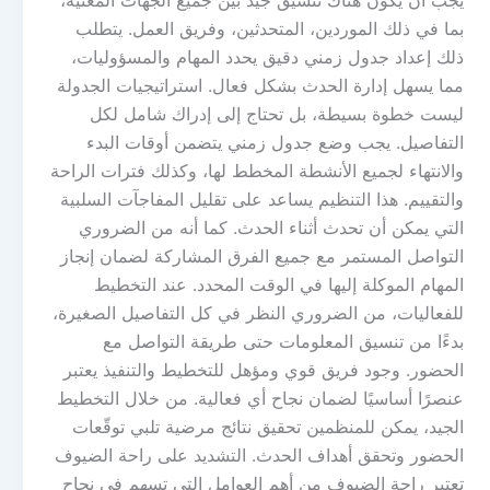
يجب أن يكون هناك تنسيق جيد بين جميع الجهات المعنية،
بما في ذلك الموردين، المتحدثين، وفريق العمل. يتطلب
ذلك إعداد جدول زمني دقيق يحدد المهام والمسؤوليات،
مما يسهل إدارة الحدث بشكل فعال. استراتيجيات الجدولة
ليست خطوة بسيطة، بل تحتاج إلى إدراك شامل لكل
التفاصيل. يجب وضع جدول زمني يتضمن أوقات البدء
والانتهاء لجميع الأنشطة المخطط لها، وكذلك فترات الراحة
والتقييم. هذا التنظيم يساعد على تقليل المفاجآت السلبية
التي يمكن أن تحدث أثناء الحدث. كما أنه من الضروري
التواصل المستمر مع جميع الفرق المشاركة لضمان إنجاز
المهام الموكلة إليها في الوقت المحدد. عند التخطيط
للفعاليات، من الضروري النظر في كل التفاصيل الصغيرة،
بدءًا من تنسيق المعلومات حتى طريقة التواصل مع
الحضور. وجود فريق قوي ومؤهل للتخطيط والتنفيذ يعتبر
عنصرًا أساسيًا لضمان نجاح أي فعالية. من خلال التخطيط
الجيد، يمكن للمنظمين تحقيق نتائج مرضية تلبي توقّعات
الحضور وتحقق أهداف الحدث. التشديد على راحة الضيوف
تعتبر راحة الضيوف من أهم العوامل التي تسهم في نجاح