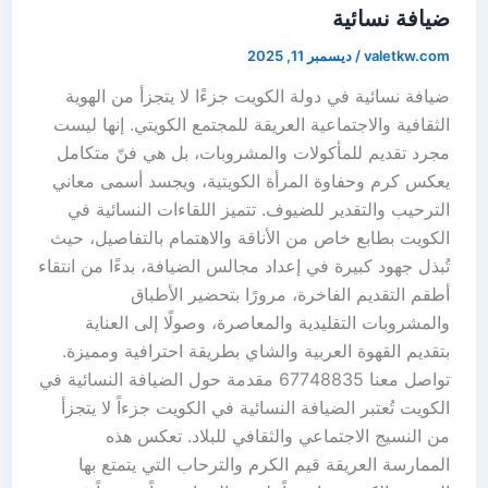
ضيافة نسائية
t
r
valetkw.com
/
ديسمبر 11, 2025
ضيافة نسائية في دولة الكويت جزءًا لا يتجزأ من الهوية
الثقافية والاجتماعية العريقة للمجتمع الكويتي. إنها ليست
مجرد تقديم للمأكولات والمشروبات، بل هي فنّ متكامل
يعكس كرم وحفاوة المرأة الكويتية، ويجسد أسمى معاني
الترحيب والتقدير للضيوف. تتميز اللقاءات النسائية في
الكويت بطابع خاص من الأناقة والاهتمام بالتفاصيل، حيث
تُبذل جهود كبيرة في إعداد مجالس الضيافة، بدءًا من انتقاء
أطقم التقديم الفاخرة، مرورًا بتحضير الأطباق
والمشروبات التقليدية والمعاصرة، وصولًا إلى العناية
بتقديم القهوة العربية والشاي بطريقة احترافية ومميزة.
تواصل معنا 67748835 مقدمة حول الضيافة النسائية في
الكويت تُعتبر الضيافة النسائية في الكويت جزءاً لا يتجزأ
من النسيج الاجتماعي والثقافي للبلاد. تعكس هذه
الممارسة العريقة قيم الكرم والترحاب التي يتمتع بها