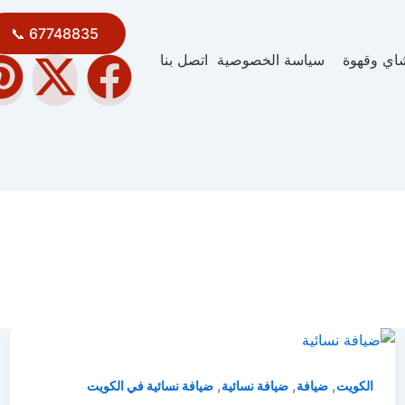
67748835 📞
P
X
F
اي وقهوة
سياسة الخصوصية
اتصل بنا
i
-
a
n
t
c
t
w
e
e
i
b
r
t
o
e
t
o
s
e
k
,
,
,
الكويت
ضيافة
ضيافة نسائية
ضيافة نسائية في الكويت