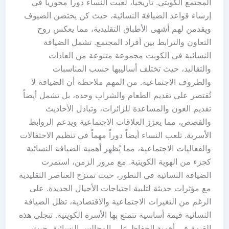
المجتمع الكويتي. تاريخياً، لعبت النساء دوراً محورياً في
إرساء قواعد الضيافة النسائية، حيث كن يحتضن الضيوف
ويقدمن لهم أشهى الأطباق التقليدية، مما يعكس روح
التعاون والترابط بين أفراد المجتمع. تشمل الضيافة
النسائية في الكويت مجموعة متنوعة من العادات
والتقاليد، حيث تختلف أساليبها حسب المناسبات
والظروف الاجتماعية. من المهم ملاحظة أن الضيافة لا
تُقتصر على تقديم الطعام والشراب وحده، بل تشمل أيضاً
تقديم العون والمساعدة للزائرات، وتبادل الأحاديث
والقصص، مما يعزز العلاقات الاجتماعية ويدعم الروابط
الأسرية. تلعب النساء أيضاً دوراً مهماً في تنظيم الاحتفالات
والفعاليات الاجتماعية، مما يُظهر أهمية الضيافة النسائية
كجزء من الهوية الكويتية. مع مرور الزمن، استمرت
الضيافة النسائية في التطور، حيث تمتزج العناصر التقليدية
مع مؤثرات حديثة لتلبية احتياجات الأجيال الجديدة. على
الرغم من التغيرات الاجتماعية والاقتصادية، تظل الضيافة
النسائية قيمة أساسية تتمتع بها الأسرة الكويتية. تتجلى هذه
القيمة في أهمية الحفاظ على المجالس النسائية، حيث