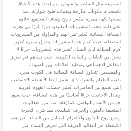
المتنوعة مثل السلطة والفتوش. يتم إعداد هذه الأطباق
باستخدام مكونات طازجة وتقنيات طبخ متوارثة، مما
يمنحها نكهة مميزة تعكس تاريخ وثقافة المجتمع. علاوة
على ذلك، تلعب المشروبات التقليدية دورًا بارزًا في تجربة
الضيافة النسائية. يُعتبر تمر الهند والفراولة من المشروبات
المفضلة، حيث تُقدم هذه المشروبات بطرق مميزة تُظهر
كرم الضيافة لدى النساء. تُعتبر هذه المشروبات جزءًا لا
يتجزأ من العادات والتقاليد الكويتية، حيث تساهم في تعزيز
التفاعل الاجتماعي وتوطيد العلاقات بين الضيوف
والمضيفين. تتجاوز الضيافة النسائية في الكويت مجرد
تقديم الطعام والشراب؛ إذ تشمل أيضًا الأنشطة الاجتماعية
التي تجمع بين الحاضرات. تُعتبر جلسات القهوة العربية
وتبادل الأحاديث جزءًا أساسيًا من هذه الضيافة، حيث يسود
جو من الألفة والتواصل. كما يُعقد عدد من الفعاليات
المتعلقة بالفنون والحرف التقليدية، مما يثري التجربة
ويعزز روح التعاون والاحترام المتبادل بين النساء. تُعبر هذه
الأنشطة عن التقاليد العريقة التي تحرص النساء على