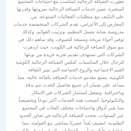
تطورت الضيافة الرجالية لتتناسب مع احتياجات المجتمع
المتغيرة. تتميز خدمات الضيافة الرجالية بمرونتها وقدرتها
على التكيف مع متطلبات الفعاليات المتنوعة. من
المعارض إلى الأعراس، تقدم الشركات المتخصصة خدمات
مدروسة بعناية تشمل التنظيم، وترتيب القوائم، وكذلك
توفير أجواء مريحة وممتعة للضيوف. وقد ساهم ذلك في
نمو سوق الضيافة الرجالية في الكويت، حيث ازدهرت
الشركات التي تستهدف تقديم تجربة فريدة من نوعها
للرجال خلال المناسبات. تُعكس الضيافة الرجالية الكويتية
القيم الاجتماعية والروح الجماعية التي تميز الثقافة
الكويتية. يتمتع مقدمو خدمات الضيافة بكفاءة عالية، مما
يساعد على ضمان أن جميع تفاصيل الحدث تتم بدقة
وباحترافية. وبفضل استثمار الشركات في الابتكار
والتكنولوجيا، أصبحت هذه الخدمات أكثر تنوعاً وتخصيصاً،
مما يلبي أذواق واحتياجات مختلف الفئات في المجتمع.
عبر السنوات، نجحت الضيافة الرجالية في تجاوز الحدود
التقليدية، لتضيف بُعداً عصريًا يتماشى مع العولمة، مما
يجعلها جزءاً لا يتجزأ من الفعاليات والمناسبات في الكويت.