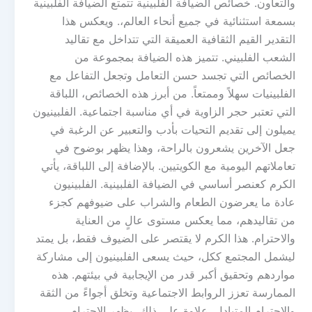
والتعاون. خصائص الضيافة الفلبينية تتمتع الضيافة الفلبينية
بسمعة استثنائية في جميع أنحاء العالم،. ويعكس هذا
التقدير القيم الثقافية العميقة التي تتداخل مع تقاليد
الشعب الفلبيني. تتميز هذه الضيافة بمجموعة من
الخصائص التي تجسد حسن التعامل وتجعل التفاعل مع
الفلبينيات سهلاً وممتعاً. من أبرز هذه الخصائص، اللباقة
التي تعتبر حجر الزاوية في أي مناسبة اجتماعية. الفلبينيون
يميلون إلى تقديم التحيات بأدب والتعبير عن الرغبة في
جعل الآخرين يشعرون بالراحة، وهذا يظهر بوضوح في
تعاملاتهم اليومية مع الكويتيين. بالإضافة إلى اللباقة، يأتي
الكرم كعنصر أساسي في الضيافة الفلبينية. الفلبينيون
عادة ما يعرضون الطعام والشراب على ضيوفهم كجزء
من تقاليدهم، مما يعكس مستوى عالٍ من العناية
والاحترام. هذا الكرم لا يقتصر على الضيوف فقط، بل يمتد
ليشمل المجتمع ككل، حيث يسعى الفلبينيون إلى مشاركة
مواردهم وتحقيق أكبر قدر من الإيجابية في بيئتهم. هذه
الممارسة تعزز الروابط الاجتماعية وتخلق أجواءً من الثقة
والاحترام المتبادل. علاوة على ذلك، يظهر الاحترام