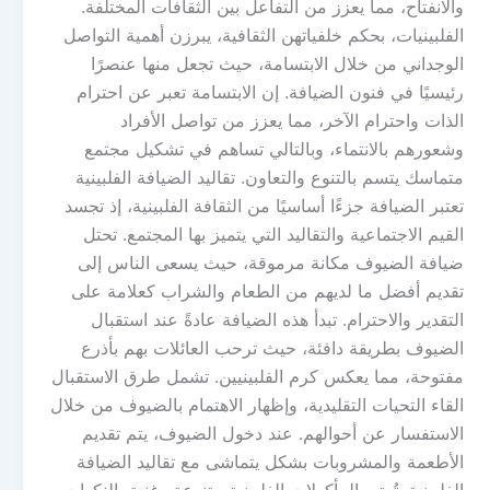
والانفتاح، مما يعزز من التفاعل بين الثقافات المختلفة.
الفلبينيات، بحكم خلفياتهن الثقافية، يبرزن أهمية التواصل
الوجداني من خلال الابتسامة، حيث تجعل منها عنصرًا
رئيسيًا في فنون الضيافة. إن الابتسامة تعبر عن احترام
الذات واحترام الآخر، مما يعزز من تواصل الأفراد
وشعورهم بالانتماء، وبالتالي تساهم في تشكيل مجتمع
متماسك يتسم بالتنوع والتعاون. تقاليد الضيافة الفلبينية
تعتبر الضيافة جزءًا أساسيًا من الثقافة الفلبينية، إذ تجسد
القيم الاجتماعية والتقاليد التي يتميز بها المجتمع. تحتل
ضيافة الضيوف مكانة مرموقة، حيث يسعى الناس إلى
تقديم أفضل ما لديهم من الطعام والشراب كعلامة على
التقدير والاحترام. تبدأ هذه الضيافة عادةً عند استقبال
الضيوف بطريقة دافئة، حيث ترحب العائلات بهم بأذرع
مفتوحة، مما يعكس كرم الفلبينيين. تشمل طرق الاستقبال
القاء التحيات التقليدية، وإظهار الاهتمام بالضيوف من خلال
الاستفسار عن أحوالهم. عند دخول الضيوف، يتم تقديم
الأطعمة والمشروبات بشكل يتماشى مع تقاليد الضيافة