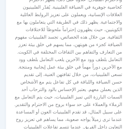
كخاصية جوهرية في الضيافة الفلبينية. يُقدّر الفلبينيون
العلاقات الإنسانية، ويعملون على تعزيز الروابط العائلية
والاجتماعية. يظهر ذلك في الطريقة التي يتعاملون بها مع
الكويتيين، حيث يظهرون إحتراماً ملحوظاً للاختلافات
الثقافية. من خلال هذه الخصائص، تجسد الفلبينيات مفهوم
الضيافة كجزء من هويتهن، مما يسهم في خلق بيئة تعزز
من التعارف والتفاهم بين الثقافات المختلفة في الكويت.
التعامل بلطف وود مع الآخرين يلعب التعامل بلطف وود
مع الآخرين دوراً مهماً في خلق بيئة عمل إيجابية ومنتجة.
تسعى الفلبينيات، من خلال ثقافتهن الغنية، إلى تقديم
حسن الضيافة واللباقة في كل تفاعل يتم مع الأشخاص
الذين يعملن معهم. يعتبر الإحساس بالود والترحاب أحد
السمات البارزة التي تميز الفلبينيات، حيث يتم التعامل مع
الزملاء والعملاء على حد سواء بروح من الاحترام والتقدير.
على سبيل المثال، قد تقدم الفلبينيات العون أو المساعدة
عندما ترى زميلاً يواجه صعوبة، مما يساهم في تعزيز روح
التعاون داخل الفريق. عندما تتسم تفاعلات الفلبينيات