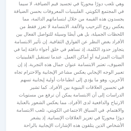
وهي تلعب دورًا محوريًا في تجسيد قيم الضيافة، لا سيما
في المجتمع الكويتي. الفلبينيات المعروفات بحسن الضيافة
يجسدون هذه القيمة من خلال ابتساماتهم الدائمة، مما
يعكس روح الترحيب والألفة. الابتسامة لا تعزز فقط من
اللحظات الجميلة، بل هي أيضًا وسيلة للتواصل الفعال بين
الأفراد بغض النظر عن الفوارق الثقافية. إن تأثير الابتسامة
يتجاوز حدود الكلمة، إذ تساهم في خلق أجواء دافئة إما في
البيئات المنزلية أو أماكن العمل. عندما تستقبل الفلبينيات
الضيوف، تعتبر الابتسامة عنوان جمال هذه التجربة. إذ إن
تعبير الوجه الإيجابي يعكس مشاعر الإيجابية والاحترام تجاه
الآخرين، وهو ما يؤدي إلى انطباعات أولية إيجابية تسهم
في تحسين العلاقات البنيوية بين الأفراد. كما تشير
الدراسات إلى أن الابتسامة يمكن أن ترفع من مستويات
الارتياح والدافعية لدى الأفراد، مما يعكس الشعور بالعناية
والاهتمام. في السياق الاجتماعي الكويتي، تلعب الابتسامة
دورًا محوريًا في تعزيز العلاقات الإنسانية. إذ يشعر
الأشخاص الذين يتلقون هذه الإشارات الإيجابية بالراحة