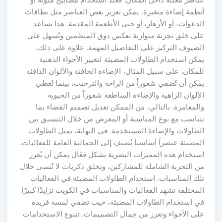
عناصر معينة داخل المكان. فعند استخدام مصابيح ملونة أو
أنظمة إضاءة متغيرة، يمكن تعزيز بعض العناصر مثل بطاقات
الدعوات، أو الأزهار، أو حتى الأطعمة المقدمة. هذا يساعد
على خلق تجربة متوازنة تعكس ذوق المنظمين وتُسهل على
الضيوف التركيز على التفاصيل المهمة. علاوة على ذلك،
يمكن استخدام الطاولات المضيئة لتغيير الأجواء الذهنية
للمكان. على سبيل المثال، الإضاءة الخافتة والألوان الدافئة
يمكن أن تُضفي شعوراً من الراحة والترحيب، بينما تُعطي
الألوان الزاهية والإضاءة الساطعة شعوراً من الحيوية
والمغامرة. بالتالي، من الممكن تعديل تصميم الفضاء بما
يتناسب مع نوع المناسبة أو المعرض من خلال التنسيق بين
الطاولات والإضاءة المستخدمة. في النهاية، تمثل الطاولات
المضيئة عنصراً أساسياً يُضيف إلى الجمالية العامة للفعاليات.
استخدام هذه المميزات البصرية بشكل فعّال يمكن أن يُعزز
من التجربة الشاملة للمشاركين، ويخلق ذكريات لا تُنسى خلال
تلك المناسبات. استخدام الطاولات المضيئة في الفعاليات
المختلفة تشهد الفعاليات والمناسبات في الكويت تزايدًا كبيرًا
في استخدام الطاولات المضيئة، حيث تضفي لمسة فريدة
على الأجواء وتعزز من جمال التصميمات. تتنوع الاستخدامات