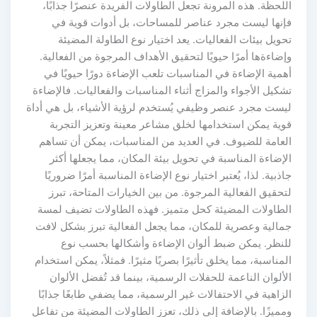
اللحظة. هذه المرونة تجعل الطاولات الفريدة عنصرًا جذابًا،
فإنها ليست مجرد عناصر للمساحات، بل أدوات قوية في
تحويل بيئات الفعاليات. يعد اختيار نوع الطاولة المضيئة
وإضاءةها أمرًا حيويًا لتحقيق الأهداف المرجوة من الفعالية.
أهمية الإضاءة في المناسبات تلعب الإضاءة دورًا حيويًا في
تشكيل الأجواء والمزاج أثناء المناسبات والفعاليات. فالإضاءة
ليست مجرد عنصر وظيفي يُستخدم لرؤية الأشياء، بل هي أداة
قوية يمكن استخدامها لخلق مشاعر معينة وتعزيز التجربة
العامة للضيوف. في العديد من المناسبات، يمكن أن تساهم
الإضاءة المناسبة في تحويل بيئة المكان، مما يجعلها أكثر
جاذبية. لذا، يُعتبر اختيار نوع الإضاءة المناسبة أمرًا ضروريًا
لتحقيق الفعالية المرجوة. من بين الخيارات المتاحة، تبرز
الطاولات المضيئة كحل متميز. فهذه الطاولات تضيف لمسة
جمالية وعصرية للمكان، مما يجعل الفعالية تبرز بشكل لافت
للنظر. يمكن ضبط ألوان الإضاءة وأشكالها بحسب نوع
المناسبة، مما يخلق تأثيرًا بصريًا مثيرًا. فمثلاً، يمكن استخدام
الألوان الناعمة للحفلات الرسمية، بينما قد تُفضل الألوان
الزاهية في الاحتفالات غير الرسمية، مما يضفي طابعًا جذابًا
ومميزًا. بالإضافة إلى ذلك، تعزز الطاولات المضيئة من تفاعل