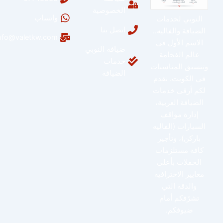
الخصوصية
واتساب
النوبي لخدمات
اتصل بنا
الضيافة والفاليه..
info@valetkw.com
الاسم الأول في
ضيافة النوبي
عالم الفخامة
خدمات
وتنسيق المناسبات
الضيافة
في الكويت. نقدم
لكم أرقى خدمات
الضيافة العربية،
إدارة مواقف
السيارات (الفاليه
باركن)، وتأجير
كافة مستلزمات
الحفلات بأعلى
معايير الاحترافية
والدقة التي
تشرّفكم أمام
ضيوفكم.