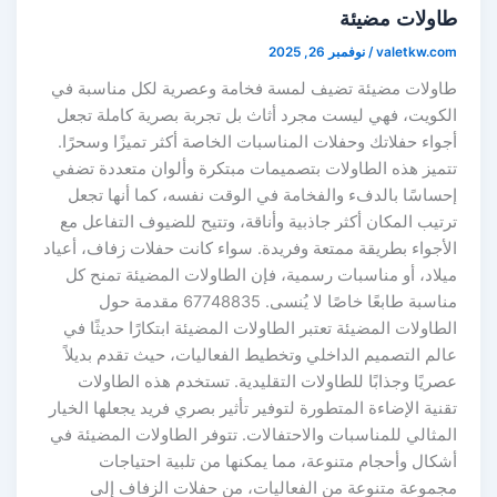
طاولات مضيئة
valetkw.com
/
نوفمبر 26, 2025
طاولات مضيئة تضيف لمسة فخامة وعصرية لكل مناسبة في
الكويت، فهي ليست مجرد أثاث بل تجربة بصرية كاملة تجعل
أجواء حفلاتك وحفلات المناسبات الخاصة أكثر تميزًا وسحرًا.
تتميز هذه الطاولات بتصميمات مبتكرة وألوان متعددة تضفي
إحساسًا بالدفء والفخامة في الوقت نفسه، كما أنها تجعل
ترتيب المكان أكثر جاذبية وأناقة، وتتيح للضيوف التفاعل مع
الأجواء بطريقة ممتعة وفريدة. سواء كانت حفلات زفاف، أعياد
ميلاد، أو مناسبات رسمية، فإن الطاولات المضيئة تمنح كل
مناسبة طابعًا خاصًا لا يُنسى. 67748835 مقدمة حول
الطاولات المضيئة تعتبر الطاولات المضيئة ابتكارًا حديثًا في
عالم التصميم الداخلي وتخطيط الفعاليات، حيث تقدم بديلاً
عصريًا وجذابًا للطاولات التقليدية. تستخدم هذه الطاولات
تقنية الإضاءة المتطورة لتوفير تأثير بصري فريد يجعلها الخيار
المثالي للمناسبات والاحتفالات. تتوفر الطاولات المضيئة في
أشكال وأحجام متنوعة، مما يمكنها من تلبية احتياجات
مجموعة متنوعة من الفعاليات، من حفلات الزفاف إلى