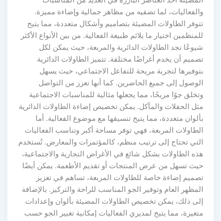
المضيئة أحد العناصر البارزة في العديد من المناسبات
والفعاليات، لما تضفيه من مظاهر جمالية وإضاءة مميزة.
تتوفر الطاولات المضيئة بتصاميم وأشكال متعددة، مما يتيح
للمنظمين اختيار ما يلائم طبيعة الفعالية. من بين الأنواع الأكثر
شيوعًا نجد الطاولات الدائرية والمربعة، حيث يمكن لكل
تصميم أن يخدم أغراضًا مختلفة. تتميز الطاولات الدائرية
بتوفيرها لتجربة مريحة للتفاعل الاجتماعي، حيث يسهل
الوصول إلى جميع الحاضرين. كما أنها تعزز من التواصل
وتخلق جوًا مريحًا، مما يجعلها مثالية للمناسبات الاجتماعية
مثل الحفلات والمآكل. يمكن تخصيص إضاءة الطاولات الدائرية
بألوان متعددة، مما يتيح تنسيقها مع موضوع الفعالية. أما
الطاولات المربعة، فهي توفر مساحة أكبر وتناسب الفعاليات
التي تحتاج إلى ترتيب منظم، كالمؤتمرات والمعارض. تُستخدم
هذه الطاولات بشكل شائع في الأغراض التجارية والاجتماعية،
حيث تسهل من عرض المنتجات أو تقديم الأطعمة. يمكن أيضًا
تصميم إضاءة خاصة للطاولات المربعة، تساهم في تعزيز
المظهر العام وتوفير الجو المناسب للراحة والتركيز. بالإضافة
إلى ذلك، يمكن تخصيص الطاولات المضيئة بألوان وإعدادات
متغيرة، مما يتيح لمديري الفعاليات إمكانية تغيير الجو حسب