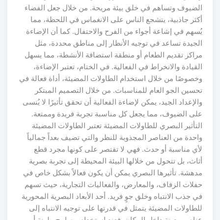
الضيوف وتساهم في خلق بيئة مريحة. من خلال جعل الفضاء
أكثر جاذبية، يتشجع الناس على الانغماس في اللحظة، مما
يُسهم في إشاعة أجواء من الفرح والاحتفال. كما أن الإضاءة
الجيدة تساعد في توجيه الأنظار إلى مناطق محددة، مثل
مراكز تقديم الطعام أو منطقة استضافة الأنشطة، مما يسهل
القيادة والانخراط في الفعالية. في الختام، تعتبر الإضاءة،
وخصوصًا من خلال استخدام الطاولات المضيئة، أداة فعالة في
تحسين الجو العام للمناسبات. من خلال التصميم المبتكر
والإعداد الجيد، يمكن لإضاءة الفعالية أن تحقق تأثيرًا لا يُنسى
على الضيوف، مما يجعل كل مناسبة تجربة فريدة وممتعة.
التأثير البصري للطاولات المضيئة تعتبر الطاولات المضيئة
واحدة من العناصر المجذوبة للنظر والتي تضيف بعداً جمالياً
لأي مناسبة أو حدث. فهي لا تقتصر على كونها مجرد قطع
أثاث، بل تتحول من خلالها البيئة المحيطة إلى تجربة بصرية
مدهشة. تأثيرها البصري يمكن أن يكون فعالاً بشكل خاص في
حفلات الزفاف، والمعارض، والفعاليات التجارية، حيث تسهم
في جذب الانتباه وخلق جوٍ فريد. أحد الأبعاد البصرية المحورية
للطاولات المضيئة يتمثل في قدرتها على توجيه الانتباه إلى