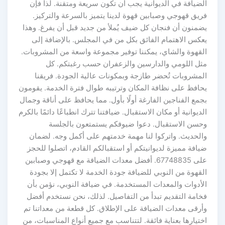
الضيافة في الديوانية يجب أن تكون سريعة ومتقنة. لذا فإن
فريق قهوجي وصبابين قهوة لدينا يتميز بالسرعة والتركيز.
يضمنون أن فنجان كل ضيف يُملأ من جديد قبل أن يفرغ. وهذا
يعكس الاهتمام الفائق بكل من في المجلس. بالإضافة إلى
القهوة والشاي، يمكننا توفير مجموعة واسعة من المشروبات.
مثل اللومي والدارسين والزعفران حسب رغبتكم. كل
المشروبات تُحضر طازجة وبمكونات عالية الجودة. فريقنا
يحافظ على نظافة المكان وترتيبه طوال فترة الخدمة. يقومون
بجمع الفناجين الفارغة أولًا بأول. مما يحافظ على أناقة وجمال
الديوانية أو مكان الاستقبال. ضيافتنا تترك انطباعًا دائمًا بالكرم
وحسن الاستقبال. دعوا ضيوفكم يستمتعون بالجلسة
والحديث. واتركوا لنا مهمة خدمتهم على أكمل وجه. لضمان
ضيافة مميزة لديوانيتكم أو استقبالكم القادم، اتصلوا للحجز
على 67748835. أفضل معدات الضيافة مع قهوجي وصبابين
القهوة من النوبي للضيافة جودة الخدمة لا تكتمل إلا بجودة
الأدوات والمعدات المستخدمة. في ضيافة النوبي، نؤمن بأن
فخامة التقديم تبدأ من التفاصيل. لذلك، نحن نستخدم أفضل
وأرقى معدات الضيافة على الإطلاق. كل قطعة من معداتنا تم
اختيارها بعناية فائقة. لتتناسب مع جميع أنواع المناسبات، من