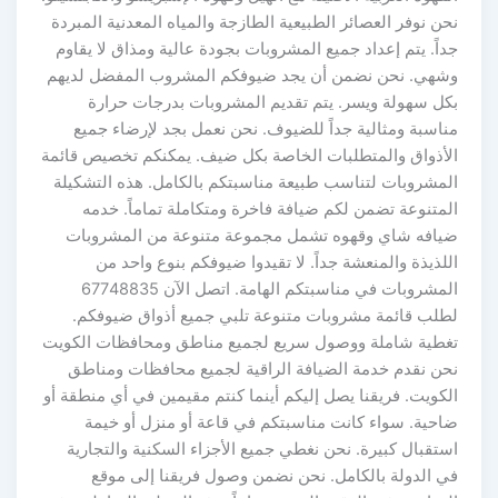
نحن نوفر العصائر الطبيعية الطازجة والمياه المعدنية المبردة
جداً. يتم إعداد جميع المشروبات بجودة عالية ومذاق لا يقاوم
وشهي. نحن نضمن أن يجد ضيوفكم المشروب المفضل لديهم
بكل سهولة ويسر. يتم تقديم المشروبات بدرجات حرارة
مناسبة ومثالية جداً للضيوف. نحن نعمل بجد لإرضاء جميع
الأذواق والمتطلبات الخاصة بكل ضيف. يمكنكم تخصيص قائمة
المشروبات لتناسب طبيعة مناسبتكم بالكامل. هذه التشكيلة
المتنوعة تضمن لكم ضيافة فاخرة ومتكاملة تماماً. خدمه
ضيافه شاي وقهوه تشمل مجموعة متنوعة من المشروبات
اللذيذة والمنعشة جداً. لا تقيدوا ضيوفكم بنوع واحد من
المشروبات في مناسبتكم الهامة. اتصل الآن 67748835
لطلب قائمة مشروبات متنوعة تلبي جميع أذواق ضيوفكم.
تغطية شاملة ووصول سريع لجميع مناطق ومحافظات الكويت
نحن نقدم خدمة الضيافة الراقية لجميع محافظات ومناطق
الكويت. فريقنا يصل إليكم أينما كنتم مقيمين في أي منطقة أو
ضاحية. سواء كانت مناسبتكم في قاعة أو منزل أو خيمة
استقبال كبيرة. نحن نغطي جميع الأجزاء السكنية والتجارية
في الدولة بالكامل. نحن نضمن وصول فريقنا إلى موقع