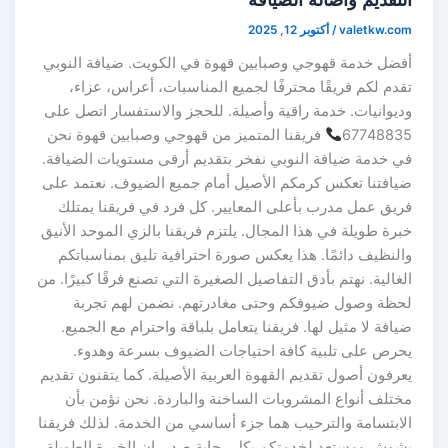
valetkw.com
/
أكتوبر 12, 2025
أفضل خدمة قهوجي وصبابين قهوة في الكويت. ضيافة النوبي
تقدم لكم فريقًا محترفًا لجميع المناسبات، أعراس، عزاء،
وديوانيات. خدمة راقية وأصيلة. للحجز والاستفسار اتصل على
67748835
فريقنا المتميز من قهوجي وصبابين قهوة نحن
في خدمة ضيافة النوبي نفخر بتقديم أرقى مستويات الضيافة.
ضيافتنا تعكس كرمكم الأصيل أمام جميع الضيوف. نعتمد على
فريق عمل مدرب بأعلى المعايير. كل فرد في فريقنا يمتلك
خبرة طويلة في هذا المجال. يلتزم فريقنا بالزي الموحد الأنيق
والنظيف دائمًا. هذا يعكس صورة احترافية تليق بمناسباتكم
الغالية. نهتم بأدق التفاصيل الصغيرة التي تصنع فرقًا كبيرًا. من
لحظة وصول ضيوفكم وحتى مغادرتهم. نضمن لهم تجربة
ضيافة لا مثيل لها. فريقنا يتعامل بلباقة واحترام مع الجميع.
يحرص على تلبية كافة احتياجات الضيوف بسرعة وهدوء.
يعرفون أصول تقديم القهوة العربية الأصيلة. كما يتقنون تقديم
مختلف أنواع المشروبات الساخنة والباردة. نحن نؤمن بأن
الابتسامة والترحيب هما جزء أساسي من الخدمة. لذلك فريقنا
بشوش ومستعد لخدمتكم بكل رحابة صدر. إن الخبرة الطويلة