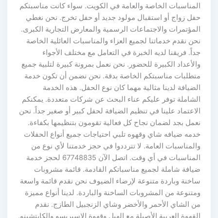
المناسبات الخاصة والعامة في الكويت. سواء كانت مناسبتكم
حفل زواج أو استقبال مولود جديد أو حفل تخرج. نحن نغطي
المؤتمرات والاجتماعات الرسمية والمعارض التجارية الكبرى.
نحن نقدم خدماتنا لجميع العزاء والمناسبات العائلية الخاصة
جداً. فريقنا لديه الخبرة في التعامل مع مختلف الأجواء
والأعداد الكبيرة للحضور. نحن نعمل بمرونة كبيرة لتلبية جميع
متطلبات مناسبتكم الخاصة بدقة. نحن نضمن أن تكون خدمة
الضيافة لدينا مثالية مهما كان نوع الحفل. هذه الخدمة
الشاملة توفر عليكم عناء البحث عن شركات متعددة. يمكنكم
الاعتماد علينا في تنظيم الضيافة لحفل كبير أو صغير جداً. نحن
نعمل بجد لضمان نجاح كل فعالية تقومون بتنظيمها بكفاءة.
خدمه ضيافه شاي وقهوه تلبي احتياجات جميع أنواع الحفلات
والمناسبات العامة. لا تترددوا في حجز خدمتنا لأي نوع من
المناسبات في أي وقت. اتصل الآن 67748835 لحجز خدمة
ضيافة شاملة لجميع مناسباتكم القادمة. قائمة مشروبات
ساخنة وباردة متنوعة لإرضاء الضيوف نحن نقدم قائمة واسعة
ومتنوعة من المشروبات الساخنة والباردة. لدينا أنواع مميزة
من الشاي الأحمر والأخضر وشاي الزنجبيل الطازج. نقدم
القهوة العربية الأصيلة مع الهيل وقهوة الإسبريسو والكابتشينو.