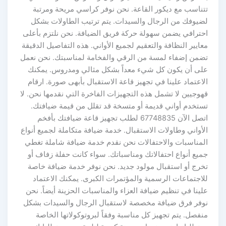
تتناسب مع ديكور القاعة. نحن نوفر كراسي مريحة ومرتبة
لضيوفك من الرجال والسيدات. يتم ترتيب الطاولات بشكل
احترافي يضمن سهولة حركة فريق الضيافة. نحن نلتزم بأعلى
معايير النظافة والتعقيم لجميع الأواني. هذه التفاصيل الدقيقة
تضمن إضفاء لمسة من الرقي والفخامة لمناسبتك. نحن نعمل
على أن يكون كل شيء معداً بشكل مثالي ومدروس. يمكنك
الاعتماد علينا في تجهيز قاعة الاستقبال بأبهى صورة. ارقام
قهوجيين لا تشمل هذه التجهيزات الفاخرة التي نقدمها نحن. لا
تستخدم أواني قديمة أو متسخة قد تقلل من قيمة ضيافتك.
اتصل الآن 67748835 لطلب تجهيز قاعة ضيافتك بأفخم
الأواني وطاولات الاستقبال. خدمة ضيافة متكاملة لجميع أنواع
المناسبات والاحتفالات نحن نقدم خدمة ضيافة شاملة تغطي
جميع أنواع احتفالاتك ومناسباتك. سواء كانت حفلة زفاف أو
تخرج أو استقبال مولود جديد. نحن نوفر خدمة ضيافة خاصة
للاجتماعات الرسمية والمؤتمرات الكبرى. يمكنك الاعتماد
علينا في تنظيم ضيافة العزاء والمناسبات الحزينة أيضاً. نحن
نوفر فرق ضيافة مخصصة لاستقبال الرجال والسيدات بشكل
منفصل. يتم تجهيز كل مناسبة وفقاً لبروتوكولاتها الخاصة