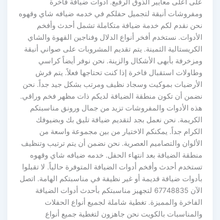
على أعلى معايير الذوق الرفيع. أدوات ضيافة فاخرة
ومفروشات أنيقة لتجميل حفلكم في خدمه ضيافه شاي وقهوه
نحن نقدم لكم خدمة ضيافة متكاملة تشمل أحدث وأفخم
الأدوات. نستخدم أفخر أنواع الدلال وفناجين القهوة والشاي
الكريستالية الثمينة. يتم تقديم المشروبات على صواني أنيقة
ومزخرفة بأبهى الأشكال والزينة. نحن نوفر أيضاً كراسي
وطاولات استقبال فاخرة إذا كنت تحتاجها فعلاً. يتم فرش
الأرضيات بموكيت وسجاد نظيف ومرتب بشكل جيد جداً. نحن
نضمن أن تكون منطقة الضيافة لديكم ذات مظهر فخم وراقي.
هذه الأدوات والمفروشات تزيد من جمال ورونق مناسبتكم
الكريمة. نحن نعمل بجد لتقديم ضيافة تليق بك وبضيوفك
الكرام جداً. يمكنكم الاختيار من بين مجموعة واسعة من
الألوان والتصاميم العصرية. نحن نضمن أن يتم ترتيب وتنظيف
منطقة الضيافة بعد انتهاء الحفل. خدمه ضيافه شاي وقهوه
تستخدم أحدث وأفخم أدوات الضيافة المتوفرة حالياً. لا تقبلوا
بأدوات ضيافة قديمة أو غير نظيفة في مناسبتكم الهامة. اتصل
الآن 67748835 لتجهيز مناسبتكم بأحدث أدوات الضيافة
الفاخرة والمميزة. تغطية شاملة لجميع أنواع الحفلات
والمناسبات بالكويت نحن جاهزون لتغطية جميع أنواع