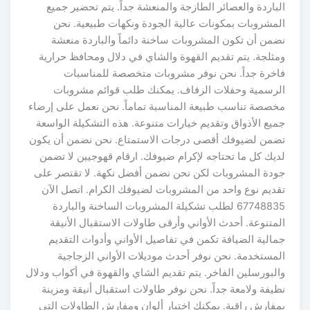
الباردة والعصائر الطازجة والمنعشة جداً. يتم تحضير جميع
المشروبات بمكونات عالية الجودة ونكهات طبيعية. نحن
نضمن أن تكون المشروبات ساخنة دائماً والباردة منعشة
ومثلجة. يتم تقديم القهوة والشاي في دلال ومحافظ حرارية
فاخرة جداً. نحن نوفر مشروبات متخصصة للمناسبات
الرسمية وحفلات الزفاف. يمكنك طلب قوائم مشروبات
مخصصة تناسب طبيعة المناسبة تماماً. نحن نعمل على إرضاء
جميع الأذواق وتقديم خيارات متنوعة. هذه التشكيلة الواسعة
تضمن لضيوفك أقصى درجات الاستمتاع. نحن نضمن أن يكون
لديك كل ما تحتاجه لإكرام ضيوفك. ارقام قهوجيين لا تضمن
جودة المشروبات لكن نحن نضمن أفضل نكهة. لا تقتصر على
تقديم نوع واحد من المشروبات لضيوفك الكرام. اتصل الآن
67748835 لطلب تشكيلة المشروبات الساخنة والباردة
المتنوعة. أحدث الأواني وأرقى طاولات الاستقبال الأنيقة
جمالية الضيافة تكمن في تفاصيل الأواني وأدوات التقديم
المستخدمة. نحن نوفر أحدث موديلات الأواني الزجاجية
والبورسلين الفاخر. يتم تقديم الشاي والقهوة في أكواب ودلال
نظيفة ولامعة جداً. نحن نوفر طاولات استقبال أنيقة ومزينة
بمفارش راقية. يمكنك اختيار ألوان ومفارش الطاولات التي