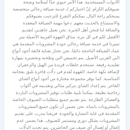
الأدوات المستخدمة. هذا الأمر حيوي جدًا لسلامة وصحة
ضيوفكم الكرام. إنّ اختياركم لـ خدمة ضيافة رجالي متخصصة
يمنحكم راحة البال. يمكنكم التفرغ للترحيب بضيوفكم
والاستمتاع بالحديث معهم. دعوا مهمة الضيافة المعقدة
والشاقة لنا فنحن أهل الخبرة. نحن نعمل جاهدين لتقديم
الأفضل لكم في كل مرة. مذاق القهوة العربية الأصيلة سر
تميزنا في خدمة ضيافة رجالي جودة المشروبات المقدمة هي
عماد الضيافة الناجحة دائمًا. نحن نختار بعناية فائقة أجود أنواع
البن العربي الأصيل. يتم تحميص البن وطحنه وتحضيره بمهارة
تقليدية رفيعة. نستخدم خلطات فريدة من الهيل والزعفران
لإضافة نكهة خاصة. القهوة تُقدم في دلّات فاخرة تليق بفخامة
المناسبة. كما نوفر مجموعة مختارة من أجود أنواع الشاي
الفاخر. يتم إعداد الشاي بتركيز مثالي وتقديمه في أكواب
زجاجية نظيفة. يمكننا تلبية طلبات توفير المشروبات الباردة
والعصائر الطازجة. يتم تقديم جميع متطلبات الضيوف الخاصة
بالمشروبات بانتباه. نحن نضمن أن تكون جميع المشروبات
المقدمة في غاية النضارة والجودة. فريقنا مدرب على تقديم
المشروبات بشكل دوري ومستمر للضيوف. هذا يضمن عدم
إغفال أو إهمال أي ضيف من الحاضرين. يتم تجديد الدلّات