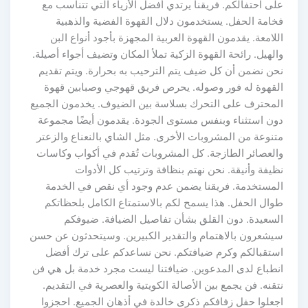
على احتفالكم. فريقنا يرتدي أفضل الأزياء التي تتناسب مع
فخامة الحفل. يستخدمون دلال القهوة الفضية والذهبية
اللامعة. يقدمون القهوة العربية المجهزة بأجود أنواع البن
والهيل. رائحة القهوة الزكية تملأ المكان وتضيف أجواء أصيلة.
نحن نضمن أن كل ضيف يتم الترحيب به بحرارة. ويتم تقديم
القهوة له فور وصوله. يحرص فريق قهوجي وصبابين قهوة
المحترف على التحرك بسلاسة بين الضيوف. يخدمون الجميع
دون استثناء وبنفس مستوى الجودة. يقدمون أيضًا مجموعة
متنوعة من المشروبات الأخرى. مثل الشاي بالنعناع والزعتر
والعصائر الطازجة. كل المشروبات تُقدم في أكواب وكاسات
نظيفة وأنيقة. نحن نهتم بنظافة وترتيب كل الأدوات
المستخدمة. فريقنا يضمن عدم وجود أي نقص في الخدمة
طوال الحفل. هذا يسمح لكم بالاستمتاع الكامل بلحظاتكم
السعيدة. دون القلق بشأن تفاصيل الضيافة. ضيوفكم
سيشعرون بالاهتمام والتقدير الكبيرين. وسيتحدثون عن حسن
استقبالكم وكرم ضيافتكم. نحن نساعدكم على ترك أفضل
انطباع لدى المدعوين. ضيافتنا ليست مجرد خدمة بل هي فن
نتقنه. فن يجمع بين الأصالة الكويتية والعصرية في التقديم.
اجعلوا حفل زفافكم ذكرى خالدة في أذهان الجميع. احجزوا