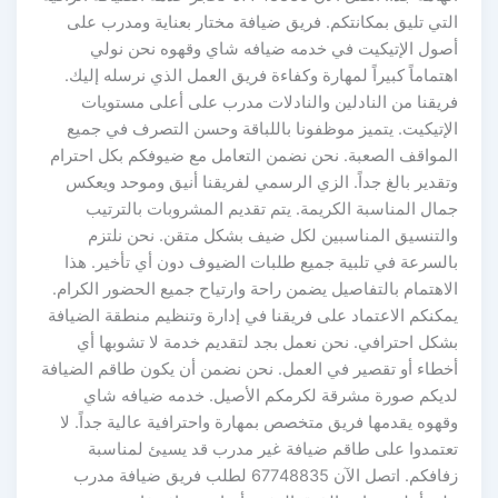
التي تليق بمكانتكم. فريق ضيافة مختار بعناية ومدرب على
أصول الإتيكيت في خدمه ضيافه شاي وقهوه نحن نولي
اهتماماً كبيراً لمهارة وكفاءة فريق العمل الذي نرسله إليك.
فريقنا من النادلين والنادلات مدرب على أعلى مستويات
الإتيكيت. يتميز موظفونا باللباقة وحسن التصرف في جميع
المواقف الصعبة. نحن نضمن التعامل مع ضيوفكم بكل احترام
وتقدير بالغ جداً. الزي الرسمي لفريقنا أنيق وموحد ويعكس
جمال المناسبة الكريمة. يتم تقديم المشروبات بالترتيب
والتنسيق المناسبين لكل ضيف بشكل متقن. نحن نلتزم
بالسرعة في تلبية جميع طلبات الضيوف دون أي تأخير. هذا
الاهتمام بالتفاصيل يضمن راحة وارتياح جميع الحضور الكرام.
يمكنكم الاعتماد على فريقنا في إدارة وتنظيم منطقة الضيافة
بشكل احترافي. نحن نعمل بجد لتقديم خدمة لا تشوبها أي
أخطاء أو تقصير في العمل. نحن نضمن أن يكون طاقم الضيافة
لديكم صورة مشرقة لكرمكم الأصيل. خدمه ضيافه شاي
وقهوه يقدمها فريق متخصص بمهارة واحترافية عالية جداً. لا
تعتمدوا على طاقم ضيافة غير مدرب قد يسيئ لمناسبة
زفافكم. اتصل الآن 67748835 لطلب فريق ضيافة مدرب