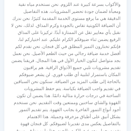
والأكواب بسرعة كبيرة عند اللزوم. نحن نستخدم مياه نقية
ومعبأة لضمان جودة تحضير المشروبات. هذه التفاصيل
الدقيقة هي ما يرفع مستوى الخدمة المقدمة كثيرًا. نحن ندرك
أن الضيافة الكويتية تقاس بالجودة وكرم المذاق. لذلك، نحن لا
نقبل بأي معايير تقل عن الممتازة أبدًا. تركيزنا على المذاق
الرفيع يضمن ثناء ضيوفكم الكرام عليكم. عند اختياركم لنا،
فإنكم تختارون التميز المطلق في كل فنجان. نحن نقدم لكم
أفضل خدمة ضيافة رجالي من حيث الطعم الأصيل. نحن نعمل
بجد متواصل لنكون الخيار الأول في هذا المجال. فريقنا يضمن
تقديم مشروبات تلبي جميع الأذواق الراقية. هم يراقبون
المكان باستمرار لتلبية أي طلب فوري. لن يشعر ضيوفكم
بالحاجة إلى طلب المزيد من الضيافة. سنكون نحن السباقين
في تقديم واجب الضيافة بكياسة. يتم حفظ المشروبات
الساخنة في درجات حرارة مثالية دائمًا. هذا يضمن أن تكون
القهوة والشاي ساخنين وممتعين وقت التقديم. نحن نستخدم
أجود أنواع التمور الفاخرة بجانب القهوة. يتم تقديم التمور
بشكل أنيق على أطباق مزخرفة وجميلة. هذا الاهتمام
بالتفاصيل يعكس مدى تقديرنا لضيوفكم. كل فنجان قهوة
نقدمه يحمل معه عبق الكرم والجود. هذا ما يميزنا في سوق