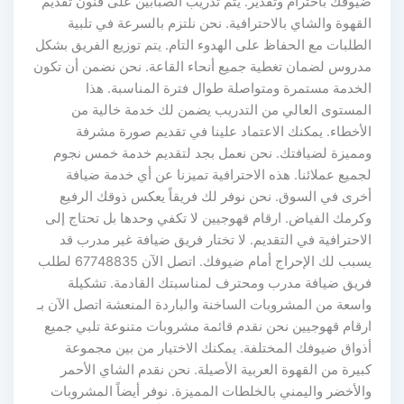
ضيوفك باحترام وتقدير. يتم تدريب الصبابين على فنون تقديم
القهوة والشاي بالاحترافية. نحن نلتزم بالسرعة في تلبية
الطلبات مع الحفاظ على الهدوء التام. يتم توزيع الفريق بشكل
مدروس لضمان تغطية جميع أنحاء القاعة. نحن نضمن أن تكون
الخدمة مستمرة ومتواصلة طوال فترة المناسبة. هذا
المستوى العالي من التدريب يضمن لك خدمة خالية من
الأخطاء. يمكنك الاعتماد علينا في تقديم صورة مشرفة
ومميزة لضيافتك. نحن نعمل بجد لتقديم خدمة خمس نجوم
لجميع عملائنا. هذه الاحترافية تميزنا عن أي خدمة ضيافة
أخرى في السوق. نحن نوفر لك فريقاً يعكس ذوقك الرفيع
وكرمك الفياض. ارقام قهوجيين لا تكفي وحدها بل تحتاج إلى
الاحترافية في التقديم. لا تختار فريق ضيافة غير مدرب قد
يسبب لك الإحراج أمام ضيوفك. اتصل الآن 67748835 لطلب
فريق ضيافة مدرب ومحترف لمناسبتك القادمة. تشكيلة
واسعة من المشروبات الساخنة والباردة المنعشة اتصل الآن بـ
ارقام قهوجيين نحن نقدم قائمة مشروبات متنوعة تلبي جميع
أذواق ضيوفك المختلفة. يمكنك الاختيار من بين مجموعة
كبيرة من القهوة العربية الأصيلة. نحن نقدم الشاي الأحمر
والأخضر واليمني بالخلطات المميزة. نوفر أيضاً المشروبات