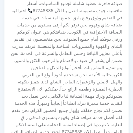
ضيافة فاخرة، تغطية شاملة لجميع المناسبات، أسعار
تنافسية، جودة مضمونة. اتصل بنا الآن 67748835
احترافية
في التقديم وذوق رفيع يليق بجميع المناسبات في خدمه
ضيافه شاي وقهوه نحن نوفر لكم أرقى مستوى من خدمات
الضيافة الاحترافية في الكويت. ضيافتكم هي عنوان كرمكم
ورقي ذوقكم أمام جميع الضيوف. نحن متخصصون في تقديم
الشاي والقهوة والمشروبات الساخنة والمنعشة. فريقنا مدرب
بأعلى معايير اللباقة وحسن التعامل والسرعة في الخدمة. نحن
نضمن أن يشعر كل ضيف بالاهتمام والترحيب اللائق والمميز.
يتم تقديم المشروبات بأفخم أنواع الدلال والفناجين
الكريستالية الأنيقة. نحن نستخدم أجود أنواع البن العربي
والهيل الأصلي والزعفران الفاخر. الشاي لدينا يتميز بنكهته
العطرية المميزة وطعمه الرائع جداً. يمكنكم الآن الاستمتاع
بضيوفكم وترك مهمة الضيافة لنا بالكامل. نحن نعمل بجد
لتقديم خدمة مميزة تترك انطباعاً إيجابياً ومبهراً. هذه الخدمة
تضمن لكم نجاح حفلكم وإبهار جميع الحضور الكرام. نحن نقدم
لكم أفضل خدمه ضيافه شاي وقهوه بمستوى فندقي راقٍ
للغاية. لا تترددوا في إضفاء لمسة الفخامة على استقبالاتكم
الهامة جداً. اتصل الآن 67748835 لحجز خدمة الضيافة الراقية