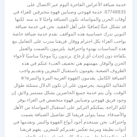
خدمة ضيافة الأعراس الفاخرة اليوم عبر الاتصال على
67748835. خدمة قهوجي وصبابين قهوة محترفين للعزاء في
أوقات الحزن والمواساة، تكون الضيافة واجبًا لا بد منه. لكنها
قد تشكل عبئًا إضافيًا على أهل الفقيد. نحن في خدمة ضيافة
النوبي ندرك حساسية هذه المواقف. نقدم خدمة ضيافة خاصة
بواجب العزاء بكل احترام ووقار. فريقنا مدرب على التعامل مع
هذه المناسبات بهدوء واحترافية. يلتزمون بالصمت والعمل
بكفاءة دون إحداث أي إزعاج. يرتدون زيًا موحدًا مناسبًا لأجواء
الحزن والوقار. مهمتهم هي تخفيف العبء عنكم في هذه
الظروف الصعبة. يقومون باستقبال المعزين وتقديم واجب
الضيافة الكامل. يقدمون القهوة العربية المرة والتمرตาม
التقاليد الكويتية. يحرصون على أن تكون الدلال ممتلئة طوال
الوقت. وأن يتم خدمة جميع الحاضرين بشكل مستمر ولائق. إن
وجود فريق قهوجي وصبابين قهوة متخصص في العزاء يوفر
لكم الراحة. يمكنكم التركيز على استقبال المواساة من الأهل
والأصدقاء. بينما يتولى فريقنا كل تفاصيل الضيافة بصمت
واحتراف. نحن نستخدم أجود أنواع القهوة والتمر. ونقدمها في
أدوات نظيفة ومرتبة تعكس تقديركم للمعزين. يفهم فريقنا
أهمية الحفاظ على هدوء المكان واحترام مشاعر الحاضرين.