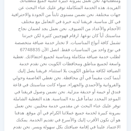
ومتطلباتها. نحن نعمل بمرونة كبيرة لتلبية جميع متطلباتك
الفريدة. هذه الخدمة المتكاملة توفر عليك عناء البحث عن
جهات مختلفة. نحن نضمن مستوى ثابتاً من الجودة والاحترافية
في كل مناسبة. فريقنا لديه خبرة في التعامل مع مختلف
الأحجام والأعداد من الضيوف. نحن نعمل بجد لضمان نجاح
مناسبتك أياً كان نوعها. ارقام قهوجيين كثيرة لكن خبرتنا
تشمل كافة أنواع المناسبات. لا تختار خدمة ضيافة متخصصة
في نوع واحد من المناسبات فقط. اتصل الآن 67748835
لطلب خدمة ضيافة متكاملة ومناسبة لجميع احتفالاتك. تغطية
واسعة لجميع مناطق ومحافظات الكويت نحن نقدم خدمة
الضيافة لكافة مناطق الكويت بلا استثناء. فريقنا يصل إليك
أينما كنت مقيماً في أي محافظة. نحن نغطي العاصمة وحولي
والفروانية والأحمدي والجهراء. سواء كانت مناسبتك في قاعة
فندق أو خيمة أو حديقة منزلية. نحن نضمن وصول فريقنا في
الموعد المحدد تماماً قبل بدء المناسبة. هذه التغطية الشاملة
توفر عليك عناء البحث عن مقدمي خدمة محليين. نحن نعمل
بمرونة كبيرة لخدمة جميع عملائنا الكرام في أي موقع. هدفنا
هو أن نكون الأقرب إليك والأسرع في تقديم الخدمة. يمكنك
الاعتماد علينا في إقامة ضيافتك بكل سهولة ويسر. نحن نقدم