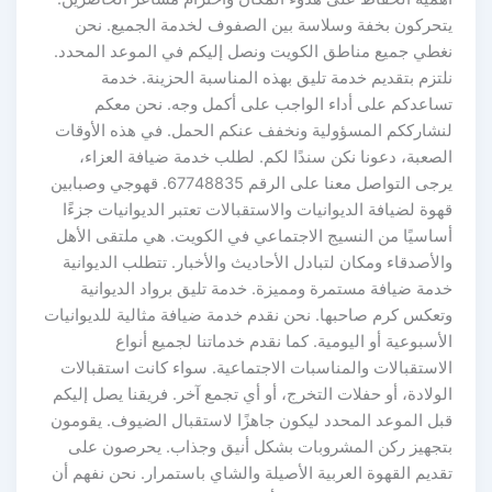
يتحركون بخفة وسلاسة بين الصفوف لخدمة الجميع. نحن
نغطي جميع مناطق الكويت ونصل إليكم في الموعد المحدد.
نلتزم بتقديم خدمة تليق بهذه المناسبة الحزينة. خدمة
تساعدكم على أداء الواجب على أكمل وجه. نحن معكم
لنشارككم المسؤولية ونخفف عنكم الحمل. في هذه الأوقات
الصعبة، دعونا نكن سندًا لكم. لطلب خدمة ضيافة العزاء،
يرجى التواصل معنا على الرقم 67748835. قهوجي وصبابين
قهوة لضيافة الديوانيات والاستقبالات تعتبر الديوانيات جزءًا
أساسيًا من النسيج الاجتماعي في الكويت. هي ملتقى الأهل
والأصدقاء ومكان لتبادل الأحاديث والأخبار. تتطلب الديوانية
خدمة ضيافة مستمرة ومميزة. خدمة تليق برواد الديوانية
وتعكس كرم صاحبها. نحن نقدم خدمة ضيافة مثالية للديوانيات
الأسبوعية أو اليومية. كما نقدم خدماتنا لجميع أنواع
الاستقبالات والمناسبات الاجتماعية. سواء كانت استقبالات
الولادة، أو حفلات التخرج، أو أي تجمع آخر. فريقنا يصل إليكم
قبل الموعد المحدد ليكون جاهزًا لاستقبال الضيوف. يقومون
بتجهيز ركن المشروبات بشكل أنيق وجذاب. يحرصون على
تقديم القهوة العربية الأصيلة والشاي باستمرار. نحن نفهم أن