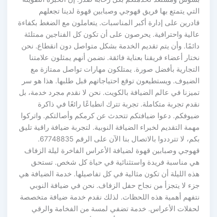
التي يتمتع بها فريق قهوجي وصبابين قهوة لدينا تجعلهم
قادرين على إدارة أكبر المناسبات. يتعاملون مع الضغط بكفاءة
عالية واحترافية. يحرصون على أن تكون كل الفناجين ممتلئة
دائمًا. وأن يتم تقديم الخدمة بشكل متواصل دون انقطاع. نحن
نختار أعضاء فريقنا بعناية فائقة. نضمن أنهم يمثلون علامتنا
التجارية بأفضل صورة. يمتلكون مهارات تواصل ممتازة مع
الضيوف. ويستطيعون توقع احتياجاتهم قبل طلبها. هذا هو سر
تميزنا في عالم الضيافة بالكويت. نحن لا نقدم مجرد خدمة، بل
نقدم تجربة متكاملة. تجربة تترك انطباعًا رائعًا في ذاكرة
ضيوفكم. دعوا ضيافتكم تتحدث عن كرمكم وأصالتكم. واتركوا
مهمة التقديم لخبراء الضيافة النوبية. لتجربة ضيافة راقية تليق
بكم، لا تترددوا بالاتصال بنا الآن على الرقم 67748835.
قهوجي وصبابين قهوة لضيافة الأعراس الفاخرة ليلة الزفاف
هي مناسبة فريدة واستثنائية في حياة كل شخص. تستحق
هذه الليلة أن تكون مثالية في كل تفاصيلها. خدمة الضيافة هي
جزء لا يتجزأ من نجاح حفل الزفاف. نحن في ضيافة النوبي
نتفهم أهمية هذه اللحظات. لذلك نقدم خدمة ضيافة متخصصة
لحفلات الأعراس. خدمة تضفي لمسة من الفخامة والرقي