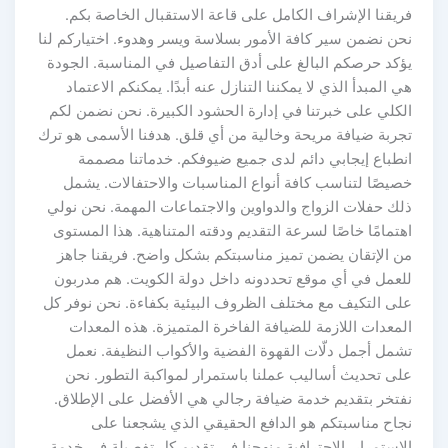
فريقنا الإشراف الكامل على قاعة الاستقبال الخاصة بكم.
نحن نضمن سير كافة الأمور بسلاسة ويسر وهدوء. اختياركم لنا
يؤكد حرصكم البالغ على أدق التفاصيل في المناسبة. الجودة
هي المبدأ الذي لا يمكننا التنازل عنه أبدًا. يمكنكم الاعتماد
الكلي على خبرتنا في إدارة الحشود الكبيرة. نحن نضمن لكم
تجربة ضيافة مريحة وخالية من أي قلق. هدفنا الأسمى هو ترك
انطباع إيجابي دائم لدى جميع ضيوفكم. خدماتنا مصممة
خصيصًا لتناسب كافة أنواع المناسبات والاحتفالات. يشمل
ذلك حفلات الزواج والدواوين والاجتماعات المهمة. نحن نولي
اهتمامًا خاصًا لسرعة التقديم ودقته المتناهية. هذا المستوى
من الإتقان يضمن تميز مناسبتكم بشكل واضح. فريقنا جاهز
للعمل في أي موقع تحددونه داخل دولة الكويت. هم مدربون
على التكيف مع مختلف الظروف البيئية بكفاءة. نحن نوفر كل
المعدات اللازمة للضيافة الفاخرة المتميزة. هذه المعدات
تشمل أجمل دلّات القهوة الفضية والأكواب النظيفة. نعمل
على تحديث أساليب عملنا باستمرار لمواكبة التطور. نحن
نفتخر بتقديم خدمة ضيافة رجالي هي الأفضل على الإطلاق.
نجاح مناسبتكم هو الدافع الحقيقي الذي يشجعنا على
الاستمرار. الاحترافية منهجنا في تقديم كل تفصيلة في خدمة