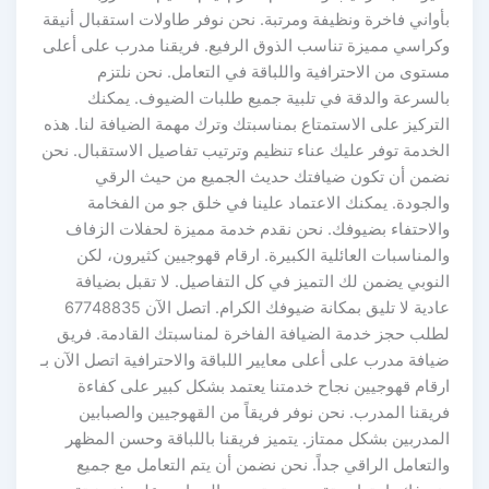
بأواني فاخرة ونظيفة ومرتبة. نحن نوفر طاولات استقبال أنيقة
وكراسي مميزة تناسب الذوق الرفيع. فريقنا مدرب على أعلى
مستوى من الاحترافية واللباقة في التعامل. نحن نلتزم
بالسرعة والدقة في تلبية جميع طلبات الضيوف. يمكنك
التركيز على الاستمتاع بمناسبتك وترك مهمة الضيافة لنا. هذه
الخدمة توفر عليك عناء تنظيم وترتيب تفاصيل الاستقبال. نحن
نضمن أن تكون ضيافتك حديث الجميع من حيث الرقي
والجودة. يمكنك الاعتماد علينا في خلق جو من الفخامة
والاحتفاء بضيوفك. نحن نقدم خدمة مميزة لحفلات الزفاف
والمناسبات العائلية الكبيرة. ارقام قهوجيين كثيرون، لكن
النوبي يضمن لك التميز في كل التفاصيل. لا تقبل بضيافة
عادية لا تليق بمكانة ضيوفك الكرام. اتصل الآن 67748835
لطلب حجز خدمة الضيافة الفاخرة لمناسبتك القادمة. فريق
ضيافة مدرب على أعلى معايير اللباقة والاحترافية اتصل الآن بـ
ارقام قهوجيين نجاح خدمتنا يعتمد بشكل كبير على كفاءة
فريقنا المدرب. نحن نوفر فريقاً من القهوجيين والصبابين
المدربين بشكل ممتاز. يتميز فريقنا باللباقة وحسن المظهر
والتعامل الراقي جداً. نحن نضمن أن يتم التعامل مع جميع