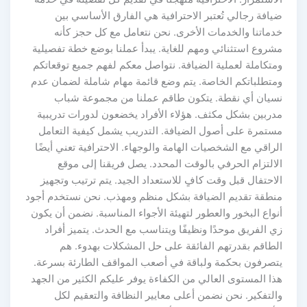
ضيافة رجالي تُعتبر الاحترافية هي الفارق الأساسي بين
خدماتنا والخدمات الأخرى. نحن نتعامل مع كل حجز كأنه
مشروع استثنائي ومهم للغاية. يبدأ عملنا بوضع خطة تفصيلية
ومتكاملة لعملية الضيافة. نتواصل معكم لفهم جميع توقعاتكم
ومتطلباتكم الخاصة. يتم وضع قائمة مهام شاملة لضمان عدم
نسيان أي نقطة. يتكون طاقم عملنا من مجموعة شباب
مدربين بشكل مكثف. هؤلاء الأفراد يخضعون لدورات تدريبية
مستمرة على أصول الضيافة. التدريب يشمل كيفية التعامل
الراقي مع الشخصيات الهامة والوجهاء. الاحترافية تعني أيضًا
الالتزام الحرفي بالوقت المحدد. يصل فريقنا إلى موقع
الاحتفال قبل وقت كافٍ للاستعداد الجيد. يتم ترتيب وتجهيز
منطقة تقديم الضيافة بشكل منظم ومهذب. نحن نستخدم أجود
أنواع البخور والعطور لتهيئة الأجواء المناسبة. نضمن أن يكون
زي الفريق موحدًا ونظيفًا ويتناسب مع الحدث. يتميز أفراد
الطاقم بقدرتهم الفائقة على حل المشكلات بهدوء. هم
يتصرفون بحكمة ولباقة في أصعب المواقف الطارئة بسرعة.
هذا المستوى العالي من الكفاءة يوفر عليكم الكثير من الجهد
والتفكير. نحن نضمن أعلى معايير النظافة والتعقيم لكل