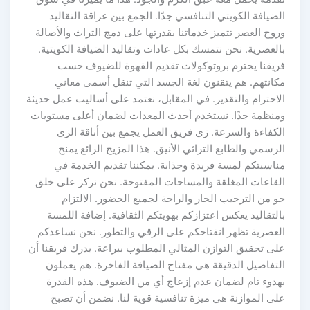
الضيافة الكويتي التنافسي جدًا. الجمع بين عراقة التقاليد
وروح العصر تتميز خدماتنا بقدرتها على دمج التراث والأصالة
بالعصرية. نحن نتمسك بكل عادات وتقاليد الضيافة الكويتية.
فريقنا يحترم بروتوكولات تقديم القهوة للضيوف حسب
مكانتهم. هم يتقنون لغة الجسد التي تنقل أسمى معاني
الاحترام والتقدير. في المقابل، نعتمد على أساليب عمل حديثة
ومنظمة جدًا. نستخدم أحدث المعدات لضمان أعلى مستويات
الكفاءة والسرعة. زي فريق العمل يجمع بين أناقة الزي
الرسمي والطابع التراثي الأنيق. هذا المزيج الرائع يمنح
مناسبتكم لمسة فريدة وجذابة. يمكننا تقديم الخدمة في
القاعات المغلقة والمساحات المفتوحة. نحن نركز على خلق
جو من الترحيب الحار والراحة لجميع الحضور. الالتزام
بالتقاليد يعكس اعتزازكم بهويتكم الثقافية. إضافة اللمسة
العصرية تظهر انفتاحكم على الرقي والتطور. نحن نساعدكم
على تحقيق التوازن المثالي المطلوب ببراعة. يدرك فريقنا أن
التفاصيل الدقيقة هي مفتاح الضيافة الفاخرة. هم يعملون
بهدوء تام لضمان عدم إزعاج أي من الضيوف. هذه القدرة
على الموازنة هي ميزة تنافسية قوية لنا. نضمن أن تصبح