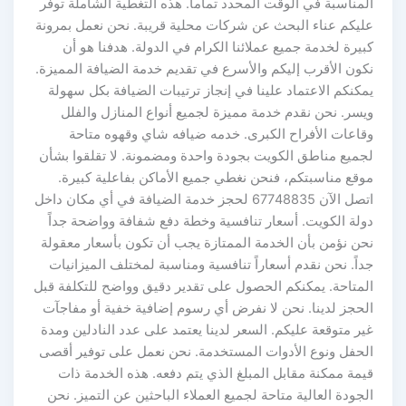
المناسبة في الوقت المحدد تماماً. هذه التغطية الشاملة توفر
عليكم عناء البحث عن شركات محلية قريبة. نحن نعمل بمرونة
كبيرة لخدمة جميع عملائنا الكرام في الدولة. هدفنا هو أن
نكون الأقرب إليكم والأسرع في تقديم خدمة الضيافة المميزة.
يمكنكم الاعتماد علينا في إنجاز ترتيبات الضيافة بكل سهولة
ويسر. نحن نقدم خدمة مميزة لجميع أنواع المنازل والفلل
وقاعات الأفراح الكبرى. خدمه ضيافه شاي وقهوه متاحة
لجميع مناطق الكويت بجودة واحدة ومضمونة. لا تقلقوا بشأن
موقع مناسبتكم، فنحن نغطي جميع الأماكن بفاعلية كبيرة.
اتصل الآن 67748835 لحجز خدمة الضيافة في أي مكان داخل
دولة الكويت. أسعار تنافسية وخطة دفع شفافة وواضحة جداً
نحن نؤمن بأن الخدمة الممتازة يجب أن تكون بأسعار معقولة
جداً. نحن نقدم أسعاراً تنافسية ومناسبة لمختلف الميزانيات
المتاحة. يمكنكم الحصول على تقدير دقيق وواضح للتكلفة قبل
الحجز لدينا. نحن لا نفرض أي رسوم إضافية خفية أو مفاجآت
غير متوقعة عليكم. السعر لدينا يعتمد على عدد النادلين ومدة
الحفل ونوع الأدوات المستخدمة. نحن نعمل على توفير أقصى
قيمة ممكنة مقابل المبلغ الذي يتم دفعه. هذه الخدمة ذات
الجودة العالية متاحة لجميع العملاء الباحثين عن التميز. نحن