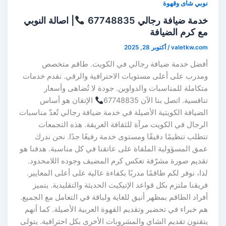
نوبي شاى وقهوة
خدمة ضيافة رجالي 67748835
| اصالة النوبي
مع كرم الضيافة
valetkw.com
/
أكتوبر 28, 2025
أفضل خدمة ضيافة رجالي في الكويت. طاقم متخصص
ومدرب على أعلى مستويات الاحترافية والرقي. نقدم خدمات
متكاملة للمناسبات والدواوين. جودة لا تُضاهى وأسعار
تنافسية. اتصل بنا الآن 67748835
الإتقان هو أساس
الضيافة الكويتية الأصيلة في خدمة ضيافة رجالي تُعدّ مناسبات
الرجال في الكويت مرآة للثقافة العريقة. هذه التجمعات
تتطلب تنظيمًا دقيقًا ومستوى خدمة رفيعًا جدًا. نحن ندرك
عمق المسؤولية الملقاة على عاتقنا في كل مناسبة. هدفنا هو
تقديم صورة مشرّفة تعكس كرم المضيف وجوده اللامحدود.
لذا، نوفر لكم طاقمًا مدربًا بكفاءة عالية على أعلى المعايير.
فريقنا ملتزم بكل قواعد الإتيكيت الحديثة والتقليدية. يتميز
أفراد الطاقم بمظهر أنيق للغاية ولباقة في التعامل مع الجميع.
هم خبراء في تحضير وتقديم القهوة العربية الأصيلة. كما أنهم
يتقنون تقديم الشاي والمشروبات الأخرى بكل احترافية. يتولى