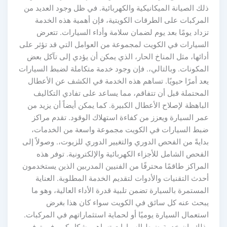
ذلك الصيانة الميكانيكية والكهربائية. في ظل وجود العديد من
المركبات على الطرقات الكويتية، فإن أهمية هذه الخدمة
تزداد يومًا بعد يوم لضمان سلامة وأداء السيارات. تتعرض
السيارات في الكويت لمجموعة من العوامل التي قد تؤثر على
أدائها، مثل المناخ الحار، الذي يمكن أن يؤدي إلى تآكل بعض
المكونات. وبالتالي،. فإن وجود خدمة متكاملة لضبط السيارات
يعد أمرًا حيويًا. تساهم هذه الخدمة في الكشف عن الأعطال
المحتملة قبل أن تتفاقم، مما يساعد على تفادي التكاليف
الباهظة لإصلاح الأعطال الكبيرة. كما يمكن أيضاً أن يزيد من
عمر السيارة ويعزز من كفاءة استهلاك الوقود. تقدم مراكز
ضبط السيارات في الكويت مجموعة واسعة من الخدمات،
بدايةً من الفحص الدوري والتغيير الدوري للزيوت،. وصولاً إلى
الفحص الشامل للأجزاء الكهربائية والإلكترونية. توفر هذه
المراكز طاقمًا محترفًا من الفنيين المدربين الذين يستخدمون
أحدث التقنيات والأدوات لتقديم الخدمة المطلوبة. العناية
المستمرة بالسيارة تضمن تلبية قدرة الأداء العالية، وهو ما
يبحث عنه كل سائق في الكويت سواء كان هذا بغرض
استعمال السيارة يوميًا أو لحماية استثماراتهم في المركبات.