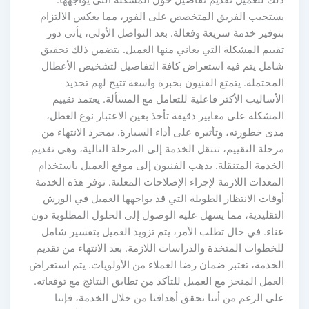
ذلك للعميل تقديم تفاصيل حول المشكلة التي يواجهها.
يستجيب الفريق المتخصص على الفور، مما يعكس الالتزام
بتوفير خدمة سريعة وفعالة. بعد التواصل الأولي، يأتي دور
تقييم المشكلة التي يعاني منها العميل. يتضمن ذلك تحقيق
شامل يتم فيه استعراض كافة التفاصيل لتشخيص الأعطال
المحتملة. يتمتع الفنيون بخبرة واسعة تتيح لهم تحديد
الأساليب الأكثر فاعلية للتعامل مع المسألة. يعتمد تقييم
المشكلة على معايير دقيقة تأخذ بعين الاعتبار نوع العطل،
مدى خطورته، وتأثيره على أداء السيارة. بمجرد الانتهاء من
مرحلة التقييم، تنتقل الخدمة إلى المرحلة التالية، وهي تقديم
الخدمة المتنقلة. يذهب الفنيون إلى موقع العميل باستخدام
المعدات اللازمة لإجراء الإصلاحات المعلنة. توفر هذه الخدمة
أوقات الانتظار الطويلة التي قد يواجهها العميل في الورش
التقليدية، مما يسهل عليه الوصول إلى الحلول المطلوبة دون
عناء. في حال تطلب الأمر، يتم تزويد العميل بتفسير شامل
للخطوات المتخذة والدراسات اللازمة. بعد الانتهاء من تقديم
الخدمة، تعتبر ضمان رضا العملاء من الأولويات. يتم استعراض
العمل المنجز مع العميل للتأكد من تطابق النتائج مع توقعاته.
على الرغم من أننا نحقق أهدافنا من خلال الخدمة، فإننا