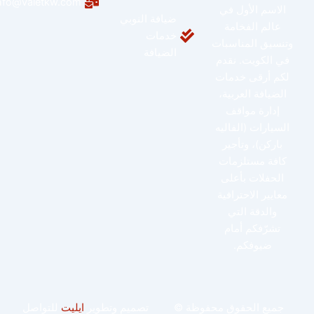
info@valetkw.com
الاسم الأول في
ضيافة النوبي
عالم الفخامة
خدمات
وتنسيق المناسبات
الضيافة
في الكويت. نقدم
لكم أرقى خدمات
الضيافة العربية،
إدارة مواقف
السيارات (الفاليه
باركن)، وتأجير
كافة مستلزمات
الحفلات بأعلى
معايير الاحترافية
والدقة التي
تشرّفكم أمام
ضيوفكم.
جميع الحقوق محفوظة ©
تصميم وتطوير
ايليت
للتواصل