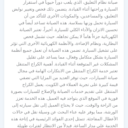
صيانة نظام التعليق، الذي يلعب دوراً حيوياً في استقرار
السيارة وراحتها أثناء القيادة. يتضمن ذلك فحص وتغيير نوابض
التعليق، والمساعدين، والمكونات الأخرى للتأكد من أن
السيارة تحمل وزنها بسلاسة. هذه الصيانة تساعد أيضاً في
تحسين الاتزان والأداء الكلي للسيارة. أخيراً، تعتبر الصيانة
الكهربائية جزءاً هاماً لا يمكن تجاهله. حيث تشمل فحص
البطارية، ونظام الإضاءة، والأنظمة الكهربائية الأخرى التي تؤثر
على تشغيل السيارة. تضمن هذه الصيانة أن تعمل جميع أنظمة
السيارة بشكل متكامل وفعال، مما يساعد على تقليل
المشكلات غير المتوقعة أثناء القيادة. أهمية الكراج المتنقل
تعتبر خدمة الكراج المتنقل من الابتكارات الهامة في مجال
صيانة السيارات، حيث توفر العديد من المزايا التي تضفي
قيمة كبيرة على تجربة العملاء في الكويت. يعمل الكراج
المتنقل على تقديم خدمات الصيانة والإصلاح للسيارات بصورة
فورية في الموقع الذي يتواجد فيه العميل. هذه الخدمة تعزز
من الراحة والوقت، حيث لا يحتاج العميل إلى نقل سيارته إلى
الورشة، مما يوفر عليه عناء البحث عن وسيلة نقل في حالات
الأعطال المفاجئة. تتمثل إحدى الفوائد الرئيسية في إتاحة هذه
الخدمة على مدار الساعة. فبدلاً من الانتظار لفترات طويلة