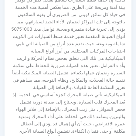
بذلك، إن خدمة ضبط السيارات تساهم بشكل كبير في توفير
بيئة آمنة ومريحة على الطرق، مما يعكس أهمية هذه الخدمة
في حياة كل سائق كويتي. من الضروري أن يقوم السائقون
بالتوجه إلى تلك المراكز لضمان الأداء الجيد لسياراتهم، مما
يؤدي إلى تجربة قيادة متميزة وصحية. تواصل معنا 50751003
أنواع الصيانة المقدمة تعتبر خدمة ضبط السيارات في الكويت
شاملة ومتنوعة، حيث تقدم عدة أنواع من الصيانة التي تلبي
احتياجات المركبات المختلفة. من أبرز أنواع الصيانة
الميكانيكية هي تلك التي تتعلق بفحص نظام الحركة والزيت
وأداء الفرامل. تعتبر هذه الصيانة ضرورية للحفاظ على سلامة
السيارة وضمان عملها بكفاءة. تشمل الصيانة الميكانيكية أيضاً
تقييم حالة العجلات، والمكابح، ونظام التوجيه، مما يساهم في
تعزيز السلامة العامة للقيادة. بالإضافة إلى الصيانة
الميكانيكية، تأتي صيانة المحرك كجزء أساسي في الخدمة. إذ
يُعد المحرك قلب السيارة، ويحتاج إلى صيانة دورية تشمل
فحص السوائل، مثل زيت المحرك، بالإضافة إلى فلاتر الهواء
والبنزين. يساعد ذلك في الحفاظ على أداء المحرك وتمديد
عمره الافتراضي، حيث أن أي إهمال قد يؤدي إلى أعطال
مكلفة أو حتى فقدان الكفاءة. تتضمن أنواع الصيانة الأخرى