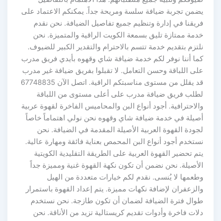
يضمن تجربة ضيافة سلسة ومريحة جداً. يمكنكم الاعتماد على
فريقنا في إدارة وتنظيم جميع تفاصيل الضيافة. نحن نقدم
خدمة ممتازة تليق بسمعة الكويت الراقية والمتميزة. نحن
نلتزم بتقديم خدمة تتسم بالاحترام والتقدير الكبير للضيوف.
كما أننا نوفر لكم خدمة ضيافة شاي وقهوه بأيدي فريق مدرب
على اللباقة وحسن التعامل. لا تقبلوا بفريق ضيافة غير مدرب
قد يقلل من مستوى مناسبتكم الراقية. اتصل الآن 67748835
لطلب فريق ضيافة مدرب على أعلى مستوى من اللباقة
والاحترافية. أجود أنواع البن والمحاميس الفاخرة لقهوة عربية
أصيلة في خدمة ضيافة شاي وقهوه نحن نولي اهتماماً خاصاً
لجودة القهوة العربية الأصيلة المقدمة في الضيافة. نحن
نستخدم أجود أنواع البن المحمص بعناية فائقة ومهارة عالية.
يتم تحضير القهوة العربية على الطريقة التقليدية الكويتية
الأصيلة. نحن نضمن أن تكون نكهة القهوة غنية ومميزة جداً
وطعمها لا يُنسى. نقدم لكم خيارات متعددة من الهيل
والزعفران لإضافة نكهات مميزة. يتم إعداد القهوة باستمرار
طوال فترة الضيافة لضمان أن تكون طازجة. نحن نستخدم
دلات فاخرة وأدوات تقديم كريستالية تزيد من الأناقة. نحن