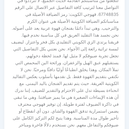
لتجعلوا من مناسبتكم القادمة حديث الجميع، لا تترددوا في
التواصل معنا لترتيب كافة التفاصيل عبر الاتصال على الرقم
67748835. قهوجي الكويت: رمز الضيافة الأصيلة في
مناسباتكم الضيافة الكويتية الأصيلة هي عنوان الكرم
والترحيب. وهي تبدأ دائمًا بفنجان قهوة عربية يعد على أصوله.
نحن نجسد هذا التقليد العريق في كل مناسبة نخدم فيها.
فريقنا يرتدي الزي الكويتي التقليدي بكل فخر واعتزاز. ليضيف
لمسة تراثية رائعة إلى الأجواء. نحن نعتني بكل التفاصيل التي
تجعل تجربة ضيوفكم لا مثيل لها. فمنذ لحظة دخولهم،
يستقبلهم عبق الهيل والزعفران. ورائحة البن المحمص التي
تملأ المكان. وهذا يخلق انطباعًا أوليًا دافئًا ومرحبًا. نحن لا
نكتفي بتقديم القهوة فقط. بل نقدمها بأسلوب يعكس التقاليد
الكويتية العريقة. حيث يتم تقديم الفنجان باليد اليمنى. مع
انحناءة بسيطة تدل على الاحترام والتقدير للضيف. إننا ندرك
أن هذه الإيماءات الصغيرة هي ما يميز ضيافتنا. وهي ما تبقى
في ذاكرة الضيوف لفترة طويلة. إن توفير قهوجي محترف
يضمن استمرارية تدفق القهوة والشاي. دون أي انقطاع أو
تأخير طوال مدة المناسبة. وهذا يتيح لكم التركيز الكامل على
ضيوفكم والتفاعل معهم. نحن نستخدم دلالًا فاخرة ومباخر