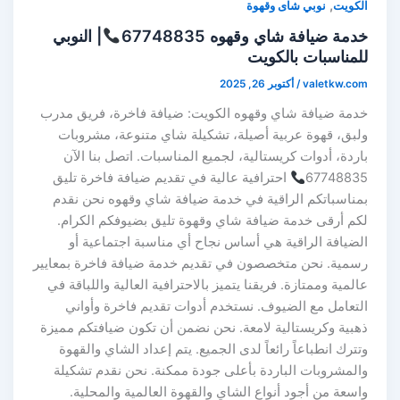
,
الكويت
نوبي شاى وقهوة
خدمة ضيافة شاي وقهوه 67748835
| النوبي
للمناسبات بالكويت
valetkw.com
/
أكتوبر 26, 2025
خدمة ضيافة شاي وقهوه الكويت: ضيافة فاخرة، فريق مدرب
ولبق، قهوة عربية أصيلة، تشكيلة شاي متنوعة، مشروبات
باردة، أدوات كريستالية، لجميع المناسبات. اتصل بنا الآن
67748835
احترافية عالية في تقديم ضيافة فاخرة تليق
بمناسباتكم الراقية في خدمة ضيافة شاي وقهوه نحن نقدم
لكم أرقى خدمة ضيافة شاي وقهوة تليق بضيوفكم الكرام.
الضيافة الراقية هي أساس نجاح أي مناسبة اجتماعية أو
رسمية. نحن متخصصون في تقديم خدمة ضيافة فاخرة بمعايير
عالمية وممتازة. فريقنا يتميز بالاحترافية العالية واللباقة في
التعامل مع الضيوف. نستخدم أدوات تقديم فاخرة وأواني
ذهبية وكريستالية لامعة. نحن نضمن أن تكون ضيافتكم مميزة
وتترك انطباعاً رائعاً لدى الجميع. يتم إعداد الشاي والقهوة
والمشروبات الباردة بأعلى جودة ممكنة. نحن نقدم تشكيلة
واسعة من أجود أنواع الشاي والقهوة العالمية والمحلية.