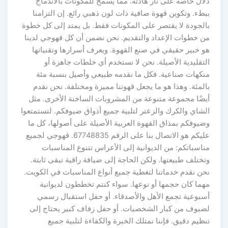
دلال خاصة على نار هادئة. مما يسمح للمكونات بالاندماج
ببطء. وتكوين قهوة صافية ذات لون ذهبي رائع. إن التزامنا
بالجودة لا يقتصر على المكونات فقط. بل يمتد إلى كل خطوة
من خطوات الإعداد والتقديم. نحن نضمن أن كل قهوجي لدينا
هو خبير حقيقي في صنع القهوة. ويعرف أسرارها وتقنياتها
التقليدية الأصيلة. نحن لا نستخدم أي خلطات جاهزة أو
منكهات صناعية. فكل ما نقدمه طبيعي وأصيل بنسبة مئة
بالمئة. وهذا هو ما يجعل قهوتنا مميزة ومختلفة. نحن نقدم
أيضًا مجموعة متنوعة من المشروبات الساخنة الأخرى. مثل
الشاي والكرك والزعتر لتلبية جميع أذواق ضيوفكم. لتستمتعوا
وضيوفكم بمذاق القهوة العربية الأصيلة على أصولها، كل ما
عليكم هو الاتصال بنا على الرقم 67748835. قهوجي لجميع
مناسباتكم: من الديوانية إلى الأعراس تتنوع المناسبات
وتختلف طبيعتها. ولكن الحاجة إلى ضيافة راقية تبقى ثابتة.
نحن نقدم خدماتنا لتغطية جميع أنواع المناسبات في الكويت.
مهما كان حجمها أو نوعها. سواء كنتم تخططون لديوانية
أسبوعية تجمع الأهل والأصدقاء. أو حفل استقبال رسمي
لضيوف من كبار الشخصيات. أو حفل زفاف كبير يحتاج إلى
تنظيم دقيق. فإننا نمتلك الخبرة والكفاءة لتلبية جميع