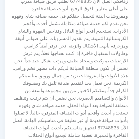
زفافكم. اتصل الآن 67748835 لطلب فريق ضيافة مدرب
على أعلى معايير الذوق الرفيع. أدوات ضيافة فاخرة
ومفروشات أنيقة لتجميل حفلكم في خدمه ضيافه شاي وقهوه
نحن نقدم لكم خدمة ضيافة متكاملة تشمل أحدث وأفخم
الأدوات. نستخدم أفخر أنواع الدلال وفناجين القهوة والشاي
الكريستالية الثمينة. يتم تقديم المشروبات على صواني أنيقة
ومزخرفة بأبهى الأشكال والزينة. نحن نوفر أيضاً كراسي
وطاولات استقبال فاخرة إذا كنت تحتاجها فعلاً. يتم فرش
الأرضيات بموكيت وسجاد نظيف ومرتب بشكل جيد جداً. نحن
نضمن أن تكون منطقة الضيافة لديكم ذات مظهر فخم وراقي.
هذه الأدوات والمفروشات تزيد من جمال ورونق مناسبتكم
الكريمة. نحن نعمل بجد لتقديم ضيافة تليق بك وبضيوفك
الكرام جداً. يمكنكم الاختيار من بين مجموعة واسعة من
الألوان والتصاميم العصرية. نحن نضمن أن يتم ترتيب وتنظيف
منطقة الضيافة بعد انتهاء الحفل. خدمه ضيافه شاي وقهوه
تستخدم أحدث وأفخم أدوات الضيافة المتوفرة حالياً. لا تقبلوا
بأدوات ضيافة قديمة أو غير نظيفة في مناسبتكم الهامة. اتصل
الآن 67748835 لتجهيز مناسبتكم بأحدث أدوات الضيافة
الفاخرة والمميزة. تغطية شاملة لجميع أنواع الحفلات