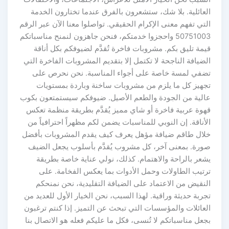
العائلية. بلا شك، ستشعرون بالفرق عندما تختارون الخدمة
التي تفهم معنى الإكرام الحقيقي. تواصلوا معنا الآن عبر الرقم
50751003 واحجزوا خدمتكم، فنحن جاهزون لنمنح مناسباتكم
قيمة تليق بكم. مشروبات فاخرة تُقدَّم لضيوفكم بكل أناقة
الضيافة الناجحة لا تكتمل إلا بتقديم المشروبات الفاخرة التي
تضفي لمسة خاصة على أجواء المناسبة. نحن نحرص على
تجهيز كل ما يلزم من مشروبات ساخنة وباردة بمستويات
عالية من الجودة والطعم الأصيل. ضيوفكم سيستمتعون بكوب
قهوة عربية فاخرة أو شاي مميز يُقدَّم بطريقة منظمة تعكس
الأناقة. إن النوبي للمناسبات يضمن لكم مظهراً احترافياً من
خلال طاقم ضيافة مؤهل يعرف كيف يقدم المشروبات بأفضل
صورة. بمعنى آخر، كل مشروب يُقدَّم بأسلوب يجعل الضيف
يشعر بالراحة والاهتمام. كذلك، نولي عناية خاصة بطريقة
ترتيب الطاولات وحمل الأدوات بما يعكس الفخامة. على
النقيض من الاعتماد على الضيافة التقليدية، نحن نمنحكم
تجربة حديثة وراقية. لهذا السبب، نحن الخيار الأول للعديد من
العائلات والمؤسسات التي تبحث عن التميز. إذا كنتم ترغبون
بجعل مناسباتكم لا تُنسى، فكل ما عليكم فعله هو الاتصال بنا