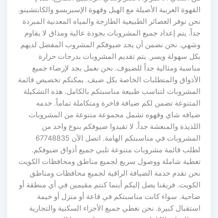
القهوة العربية الأصيلة مع الهيل وقهوة الإسبريسو والكابتشينو.
نحن نوفر العصائر الطبيعية الطازجة والمياه المعدنية المبردة
جداً. يتم إعداد جميع المشروبات بجودة عالية ومذاق لا يقاوم
وشهي. نحن نضمن أن يجد ضيوفكم المشروب المفضل لديهم
بكل سهولة ويسر. يتم تقديم المشروبات بدرجات حرارة
مناسبة ومثالية جداً للضيوف. نحن نعمل بجد لإرضاء جميع
الأذواق والمتطلبات الخاصة بكل ضيف. يمكنكم تخصيص قائمة
المشروبات لتناسب طبيعة مناسبتكم بالكامل. هذه التشكيلة
المتنوعة تضمن لكم ضيافة فاخرة ومتكاملة تماماً. خدمه
ضيافه شاي وقهوه تشمل مجموعة متنوعة من المشروبات
اللذيذة والمنعشة جداً. لا تقيدوا ضيوفكم بنوع واحد من
المشروبات في مناسبتكم الهامة. اتصل الآن 67748835
لطلب قائمة مشروبات متنوعة تلبي جميع أذواق ضيوفكم.
تغطية شاملة ووصول سريع لجميع مناطق ومحافظات الكويت
نحن نقدم خدمة الضيافة الراقية لجميع محافظات ومناطق
الكويت. فريقنا يصل إليكم أينما كنتم مقيمين في أي منطقة أو
ضاحية. سواء كانت مناسبتكم في قاعة أو منزل أو خيمة
استقبال كبيرة. نحن نغطي جميع الأجزاء السكنية والتجارية