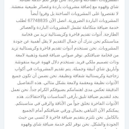
شاي وقهوه مع إضافة مشروبات باردة وعصائر طبيعية منعشة.
لا تقتصروا على المشروبات الساخنة بل وفروا أيضاً
المشروبات الباردة الضرورية. اتصل الآن 67748835 لطلب
خدمة ضيافة متكاملة تشمل المشروبات الباردة والعصائر
الطازجة. أدوات تقديم فاخرة وكريستالية تزيد من فخامة
مناسبتكم نحن ندرك أن جمال التقديم لا يقل أهمية عن جودة
المشروبات. نحن نستخدم أدوات تقديم فاخرة وكريستالية تزيد
من فخامة ضيافتكم. نوفر صواني ضيافة فضية وذهبية لامعة
وذات تصميم ملكي فريد. نستخدم دلال قهوة عربية منقوشة
وأباريق شاي أنيقة وجميلة. يتم تقديم المشروبات في أكواب
زجاجية وكريستالية شفافة ونظيفة. نحن نضمن أن تكون جميع
الأدوات نظيفة ومعقمة ولامعة بشكل مثالي. هذه التفاصيل
الدقيقة تعكس مدى اهتمامكم بضيوفكم الكرام جداً. نحن نعمل
بجد لتقديم ضيافة تليق بأرقى المناسبات والاحتفالات. هذه
الأدوات الفاخرة تخلق جواً من الأناقة والرقي في مناسبتكم.
يمكنكم الآن التباهي بجمال ورقي ضيافتكم أمام الجميع
بالكامل. نحن نلتزم بتقديم ضيافة فاخرة لا تُنسى من حيث
الجودة والشكل. نحن نوفر لكم خدمة ضيافة شاي وقهوه