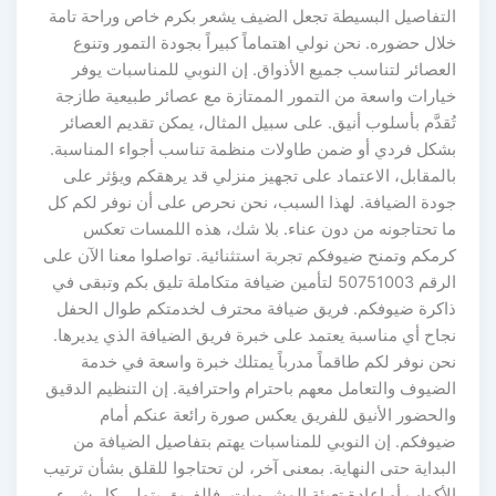
التفاصيل البسيطة تجعل الضيف يشعر بكرم خاص وراحة تامة
خلال حضوره. نحن نولي اهتماماً كبيراً بجودة التمور وتنوع
العصائر لتناسب جميع الأذواق. إن النوبي للمناسبات يوفر
خيارات واسعة من التمور الممتازة مع عصائر طبيعية طازجة
تُقدَّم بأسلوب أنيق. على سبيل المثال، يمكن تقديم العصائر
بشكل فردي أو ضمن طاولات منظمة تناسب أجواء المناسبة.
بالمقابل، الاعتماد على تجهيز منزلي قد يرهقكم ويؤثر على
جودة الضيافة. لهذا السبب، نحن نحرص على أن نوفر لكم كل
ما تحتاجونه من دون عناء. بلا شك، هذه اللمسات تعكس
كرمكم وتمنح ضيوفكم تجربة استثنائية. تواصلوا معنا الآن على
الرقم 50751003 لتأمين ضيافة متكاملة تليق بكم وتبقى في
ذاكرة ضيوفكم. فريق ضيافة محترف لخدمتكم طوال الحفل
نجاح أي مناسبة يعتمد على خبرة فريق الضيافة الذي يديرها.
نحن نوفر لكم طاقماً مدرباً يمتلك خبرة واسعة في خدمة
الضيوف والتعامل معهم باحترام واحترافية. إن التنظيم الدقيق
والحضور الأنيق للفريق يعكس صورة رائعة عنكم أمام
ضيوفكم. إن النوبي للمناسبات يهتم بتفاصيل الضيافة من
البداية حتى النهاية. بمعنى آخر، لن تحتاجوا للقلق بشأن ترتيب
الأكواب أو إعادة تعبئة المشروبات، فالفريق يتولى كل شيء.