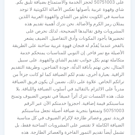
على 50751003 لحجز الخدمة والاستمتاع بضيافة تليق بكم.
شاي وقهوة عربية بأصولها تعكس الأصالة الكويتية لا توجد
مناسبة في الكويت تخلو من الشاي والقهوة العربية اللذين
يمثلان رمز الكرم والأصالة. نحن ندرك أهمية تقديم هذه
المشروبات وفق تقاليدها الصحيحة، لذلك نحرص على
تحضيرها بأجود المكونات وأدق التفاصيل. الضيف يشعر
بالفخر عندما يُقدَّم له فنجان قهوة عربية ساخنة على الطريقة
الأصيلة مع تمر فاخر. إن النوبي للمناسبات يمنحكم خدمة
متكاملة تهتم بكل جوانب تقديم الشاي والقهوة. على سبيل
المثال، نحن نهتم بأناقة الدلّة، جودة الفناجين، وطريقة التقديم
الراقية. بعبارة أخرى، نقدم لكم الضيافة كما لو كانت جزءاً من
تراثكم الخاص. علاوة على ذلك، نضمن أن يكون فريق الضيافة
مدرباً على الالتزام بالتقاليد في أسلوب الضيافة واللباقة. بلا
شك، هذه اللمسات تترك أثراً عميقاً في نفوس الضيوف وتمنح
مناسبتكم قيمة إضافية. احجزوا خدمتكم الآن عبر الرقم
50751003 وتمتعوا بتجربة ضيافة أصيلة تجعل مناسبتكم
فريدة. تمور وعصائر طازجة لإكرام الضيوف في كل مناسبة
الضيافة الكاملة لا تقتصر على المشروبات الساخنة فقط، بل
تشمل أيضاً تقديم التمور الفاخرة والعصائر الطازجة. هذه