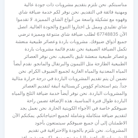
مناسبتكم. نحن نلتزم بتقديم مشروبات ذات جودة عالية
ومهنية فائقة في التقديم. نحن نوفر لكم خدمة ضيافة شاي
وقهوه مع تشكيلة واسعة من أنواع الشاي المميزة. لا تقدموا
شاي تقليدي وممل بل اختاروا التنوع والجودة العالية. اتصل
الآن 67748835 لطلب ضيافة شاي متنوعة ومميزة ترضي
جميع أذواق ضيوفك. مشروبات باردة وعصائر طبيعية منعشة
تكمل الضيافة الصيفية نحن نقدم قائمة مشروبات باردة
وعصائر طبيعية منعشة تليق بالصيف. نحن نوفر العصائر
الطبيعية الطازجة مثل الليمون والبرتقال والمانجو. نقدم أيضاً
المياه المعدنية والمياه الغازية لجميع الضيوف الكرام. نحن
نضمن أن يتم تقديم المشروبات الباردة في درجة حرارة مثالية
جداً. يتم استخدام كؤوس كريستالية أنيقة لتقديم العصائر
والمشروبات الباردة. نحن نوفر أيضاً خدمة ضيافة الثلج والمياه
الباردة طوال فترة المناسبة. هذه الإضافة تضمن راحة
ضيوفكم خاصة في الأجواء الكويتية الحارة. نحن نعمل بجد
لتقديم ضيافة متكاملة وشاملة لجميع احتياجاتكم. يمكنكم الآن
الاطمئنان إلى أن جميع ضيوفكم سيتمتعون بأجود
المشروبات. نحن نلتزم بالجودة والاحترافية في تقديم
المشروبات الساخنة والباردة. نحن نوفر لكم خدمة ضيافة