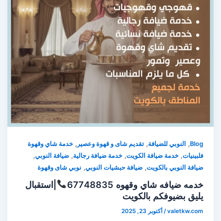
,
,
,
Blog
النوبي للضيافة
تقديم شاى و قهوة وعصير
خدمة شاي وقهوة
,
,
,
,
فلبينيات
خدمة ضيافة الكويت
خدمة ضيافة رجالية
ضيافة النوبي
,
,
ضيافة النوبي بالكويت
ضيافة حبشيات النوبي
نوبي شاى وقهوة
خدمه ضيافه شاي وقهوه 67748835
|استقبال
يليق بضيوفكم بالكويت
valetkw.com
/
أكتوبر 23, 2025