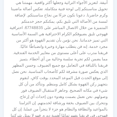
أنيقة. لتعزيز الأجواء التراثية وجعلها أكثر واقعية. مهمتنا هي
تحويل مناسبتكم إلى لوحة فنية متكاملة. تعكس أصالة ماضينا
وكرم حاضرنا. دعونا نكون جزءًا من نجاح مناسبتكم. لإضافة
لمسة من الأصالة التي تليق بكم، يمكنكم حجز خدمتكم
المتميزة من خلال الاتصال المباشر على 67748835. احترافية
قهوجي تليق بضيوفكم الكرام الاحترافية هي السمة الأساسية
التي تميز خدماتنا. نحن نؤمن بأن تقديم القهوة هو أكثر من
مجرد خدمة. إنه فن يتطلب مهارة وخبرة وانضباطًا عاليًا.
فريقنا مدرب على أعلى مستوى من معايير الخدمة الفندقية.
مما يضمن لكم تجربة سلسة وخالية من أي أخطاء. يتميز
فريقنا باللباقة في التعامل مع جميع الضيوف. وحسن المظهر
الذي يعكس صورة مشرفة لكم كأصحاب المناسبة. نحن نصل
إلى موقع الحدث قبل الموعد المحدد بوقت كافٍ. لنقوم
بتجهيز ركن القهوة بشكل كامل ومنظم. ونتأكد من أن كل
شيء في مكانه الصحيح. وجاهز لاستقبال الضيوف فور
وصولهم. نحن نعمل بصمت وهدوء دون إحداث أي إزعاج.
ونتحرك بين الضيوف بخفة ورشاقة لخدمتهم. إن التزامنا
بالمواعيد والنظافة والنظام هو جزء لا يتجزأ من عملنا. إن كل
قهوجي في فريقنا يفهم تمامًا أهمية دوره. فهو لا يمثل شركتنا