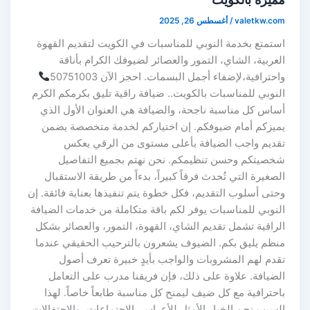
valetkw.com
/
أغسطس 26, 2025
استمتع بخدمة النوبي للمناسبات في الكويت لتقديم القهوة
العربية، الشاي، التمور والعصائر لضيوفك الكرام بأناقة
واحترافية،لإضفاء أجمل البسمات. احجز الآن 50751003
النوبي للمناسبات بالكويت.. ضيافة راقية تليق بكرمكم الكرم
أساس كل مناسبة ناجحة، والضيافة هي العنوان الأول الذي
يميزكم أمام ضيوفكم. إن اختياركم لخدمة متخصصة يضمن
تقديم واجب الضيافة بأعلى مستوى من الرقي يعكس
شخصيتكم وحسن تنظيمكم. نحن نهتم بجميع التفاصيل
الصغيرة التي تُحدث فرقاً كبيراً، بدءاً من طريقة الاستقبال
وحتى أسلوب التقديم، فكل خطوة يتم تنفيذها بعناية فائقة. إن
النوبي للمناسبات يوفر لكم باقة متكاملة من خدمات الضيافة
الراقية تشمل تقديم الشاي، القهوة، التمور، والعصائر بشكل
منظم يليق بكم. الضيوف يشعرون بالترحيب الحقيقي عندما
تقدم لهم المشروبات والواجب بأيدٍ خبيرة تعرف أصول
الضيافة. علاوة على ذلك، فإن فريقنا مدرب على التعامل
باحترافية مع كل ضيف ليمنح كل مناسبة طابعاً خاصاً. لهذا
السبب نحن الخيار الأمثل للأعراس، الاجتماعات، والاحتفالات