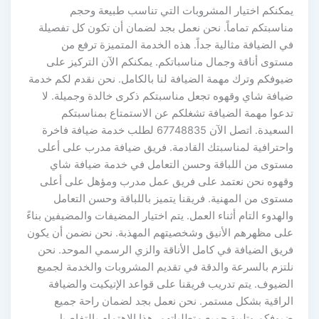
يمكنكم اختيار المشروبات التي تناسب طبيعة وحجم
مناسبتكم تماماً. نحن نعمل بجد لضمان أن تكون كل تفصيلة
في الضيافة مثالية جداً. هذه الخدمة المتميزة ترفع من
مستوى أناقة وجمال مناسباتكم. يمكنكم الآن التركيز على
ضيوفكم وترك مهمة الضيافة لنا بالكامل. نحن نقدم لكم خدمة
ضيافة شاي وقهوه تجعل مناسبتكم ذكرى خالدة وجميلة. لا
تدعوا مهمة الضيافة تشغلكم عن الاستمتاع بمناسبتكم
السعيدة. اتصل الآن 67748835 لطلب خدمة ضيافة فاخرة
واحترافية لمناسبتك القادمة. فريق ضيافة مدرب على أعلى
مستوى من اللباقة وحسن التعامل في خدمة ضيافة شاي
وقهوه نحن نعتمد على فريق عمل مدرب ومؤهل على أعلى
مستوى من المهنية. فريقنا يتميز باللباقة وحسن التعامل
والهدوء التام أثناء العمل. يتم اختيار المضيفات والمضيفين بناءً
على مظهرهم الأنيق وشخصيتهم المهذبة. نحن نضمن أن يكون
فريق الضيافة في كامل الأناقة والزي الرسمي الموحد. نحن
نلتزم بالسرعة والدقة في تقديم المشروبات والخدمة لجميع
الضيوف. يتم تدريب فريقنا على قواعد الإتيكيت والضيافة
الراقية بشكل مستمر. نحن نعمل بجد لضمان راحة جميع
ضيوفكم وتلبية جميع متطلباتهم. هذا الاهتمام بالتفاصيل