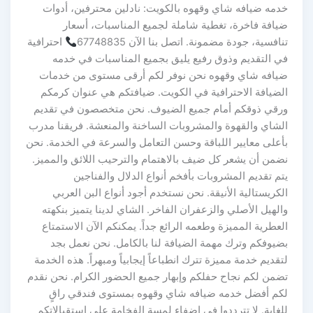
خدمه ضيافه شاي وقهوه بالكويت: نادلين محترفين، أدوات
ضيافة فاخرة، تغطية شاملة لجميع المناسبات، أسعار
تنافسية، جودة مضمونة. اتصل بنا الآن 67748835
احترافية
في التقديم وذوق رفيع يليق بجميع المناسبات في خدمه
ضيافه شاي وقهوه نحن نوفر لكم أرقى مستوى من خدمات
الضيافة الاحترافية في الكويت. ضيافتكم هي عنوان كرمكم
ورقي ذوقكم أمام جميع الضيوف. نحن متخصصون في تقديم
الشاي والقهوة والمشروبات الساخنة والمنعشة. فريقنا مدرب
بأعلى معايير اللباقة وحسن التعامل والسرعة في الخدمة. نحن
نضمن أن يشعر كل ضيف بالاهتمام والترحيب اللائق والمميز.
يتم تقديم المشروبات بأفخم أنواع الدلال والفناجين
الكريستالية الأنيقة. نحن نستخدم أجود أنواع البن العربي
والهيل الأصلي والزعفران الفاخر. الشاي لدينا يتميز بنكهته
العطرية المميزة وطعمه الرائع جداً. يمكنكم الآن الاستمتاع
بضيوفكم وترك مهمة الضيافة لنا بالكامل. نحن نعمل بجد
لتقديم خدمة مميزة تترك انطباعاً إيجابياً ومبهراً. هذه الخدمة
تضمن لكم نجاح حفلكم وإبهار جميع الحضور الكرام. نحن نقدم
لكم أفضل خدمه ضيافه شاي وقهوه بمستوى فندقي راقٍ
للغاية. لا تترددوا في إضفاء لمسة الفخامة على استقبالاتكم