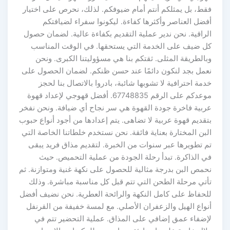
فقط، بل يمثلكم أنتم أمام ضيوفكم. لذلك، نحرص على اختيار
أفضل العناصر وأكثرها كفاءة. ليكونوا سفراء لضيافتكم
الراقية. نحن ندير عملية التقديم بكفاءة عالية. لضمان حصول
كل ضيف على الخدمة التي يستحقها. في الوقت المناسب
وبالطريقة المثلى. ثقتكم بنا هي مسؤوليتنا الكبرى. ونحن
نعمل بجد لنكون دائمًا عند حسن ظنكم. لضمان الحصول على
خدمة احترافية لا تشوبها شائبة، بادروا بالاتصال بنا لحجز
موعدكم على الرقم 67748835. أفضل قهوجي لإعداد قهوة
عربية فاخرة جودة القهوة هي سر نجاح أي ضيافة. ونحن نفخر
بتقديم قهوة عربية لا تضاهى. يتم إعدادها من أجود أنواع حبوب
البن المختارة بعناية فائقة. نحن نستخدم خلطاتنا الخاصة التي
تم تطويرها عبر سنوات من الخبرة. لتقديم مذاق فريد يبقى
في الذاكرة. تبدأ رحلة الجودة من عملية التحميص. حيث
نحمص البن بدرجة مثالية للحصول على نكهة غنية ومتوازنة. ثم
تأتي مرحلة الطحن التي تتم قبل كل مناسبة مباشرة. وذلك
للحفاظ على كامل النكهة والرائحة العطرية. نحن نضيف أفضل
أنواع الهيل والزعفران الأصلي. مع لمسة خفيفة من القرنفل
لإضفاء عمق إضافي على المذاق. عملية التحضير تتم في