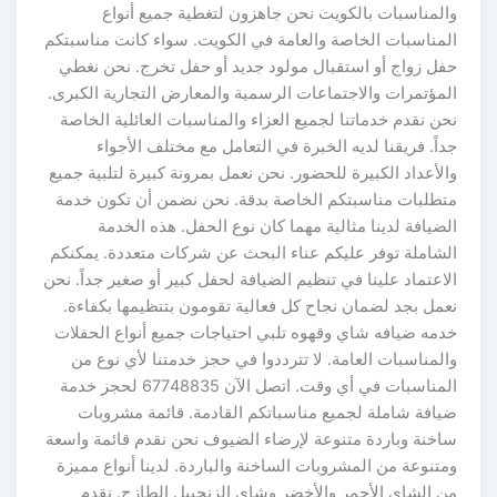
والمناسبات بالكويت نحن جاهزون لتغطية جميع أنواع
المناسبات الخاصة والعامة في الكويت. سواء كانت مناسبتكم
حفل زواج أو استقبال مولود جديد أو حفل تخرج. نحن نغطي
المؤتمرات والاجتماعات الرسمية والمعارض التجارية الكبرى.
نحن نقدم خدماتنا لجميع العزاء والمناسبات العائلية الخاصة
جداً. فريقنا لديه الخبرة في التعامل مع مختلف الأجواء
والأعداد الكبيرة للحضور. نحن نعمل بمرونة كبيرة لتلبية جميع
متطلبات مناسبتكم الخاصة بدقة. نحن نضمن أن تكون خدمة
الضيافة لدينا مثالية مهما كان نوع الحفل. هذه الخدمة
الشاملة توفر عليكم عناء البحث عن شركات متعددة. يمكنكم
الاعتماد علينا في تنظيم الضيافة لحفل كبير أو صغير جداً. نحن
نعمل بجد لضمان نجاح كل فعالية تقومون بتنظيمها بكفاءة.
خدمه ضيافه شاي وقهوه تلبي احتياجات جميع أنواع الحفلات
والمناسبات العامة. لا تترددوا في حجز خدمتنا لأي نوع من
المناسبات في أي وقت. اتصل الآن 67748835 لحجز خدمة
ضيافة شاملة لجميع مناسباتكم القادمة. قائمة مشروبات
ساخنة وباردة متنوعة لإرضاء الضيوف نحن نقدم قائمة واسعة
ومتنوعة من المشروبات الساخنة والباردة. لدينا أنواع مميزة
من الشاي الأحمر والأخضر وشاي الزنجبيل الطازج. نقدم