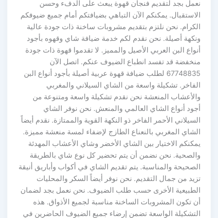
نعمل بجد لتقديم فنجان قهوة يبعث على الدفء وحسن
الاستقبال. يمكنكم الآن التباهي بضيافتكم أمام جميع ضيوفكم
الكرام. نحن نلتزم بتقديم مشروبات ساخنة ذات جودة عالية
ونكهة أصيلة. نحن نقدم لكم خدمة ضيافة شاي وقهوه بأجود
أنواع البن العربي الأصيل والمميز. لا تقدموا قهوة ذات جودة
منخفضة قد تفسد انطباع الضيوف عنكم. اتصل الآن
67748835 لطلب ضيافة قهوة عربية أصيلة بأجود أنواع البن
الفاخر. تشكيلة واسعة من الشاي السيلاني والمغربي
والأعشاب المنعشة نحن نقدم تشكيلة واسعة ومتنوعة من
أجود أنواع الشاي العالمي والمنعش. نحن نوفر الشاي
السيلاني الأحمر الفاخر ذو النكهة القوية والممتازة. نقدم أيضاً
الشاي المغربي بالنعناع الطازج لإضفاء لمسة منعشة مميزة.
يمكنكم الاختيار بين الشاي الأخضر وشاي الأعشاب المهدئة
والصحية. نحن نضمن أن يتم تحضير كل نوع شاي بالطريقة
الصحيحة والمناسبة. يتم تقديم الشاي في أكواب وأباريق أنيقة
تزيد من جمال التقديم. نحن نوفر أيضاً السكر والمحليات
الطبيعية الأخرى حسب طلب الضيوف. نحن نعمل بجد لضمان
أن تكون المشروبات الساخنة مناسبة لجميع الأذواق. هذه
التشكيلة الواسعة تضمن إرضاء جميع الضيوف الحاضرين في