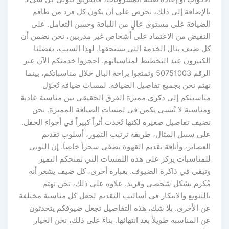
بالإضافة إلى ذلك، نحرص على أن يكون كل فرد من طاقم
الضيافة على مستوى عالٍ من اللباقة وحسن التعامل. على
النقيض من الاعتماد على أشخاص غير مدربين، نحن نضمن أن
كل ضيف ينال الخدمة التي يستحقها. لهذا السبب، يفضلنا
الكثيرون عند التخطيط لمناسباتهم. احجزوا خدمتكم الآن عبر
الرقم 50751003 وتمتعوا براحة البال خلال مناسباتكم، بينما
نهتم نحن بجميع تفاصيل الضيافة. لمسات ضيافة تُحوّل
مناسبتكم إلى ذكرى مميزة الفرق الحقيقي بين مناسبة عادية
ومناسبة لا تُنسى يكمن في لمسات الضيافة المميزة. نحن
نضيف تفاصيل صغيرة لكنها تُحدث أثراً كبيراً في أجواء الحفل.
على سبيل المثال، طريقة ترتيب التمور، أسلوب تقديم
العصائر، وأناقة تقديم القهوة تضفي سحراً خاصاً. إن النوبي
للمناسبات يركز على هذه اللمسات التي تمنحكم التميز
وتبقى في ذاكرة الضيوف. بعبارة أخرى، كل ضيف يشعر أنه
مُكرم بشكل شخصي وفريد. علاوة على ذلك، نحن نهتم
بالتنويع والابتكار في أساليب التقديم لجعل كل مناسبة مختلفة
عن الأخرى. بلا شك، هذه التفاصيل تجعل ضيوفكم يتحدثون
عن المناسبة طويلاً بعد انتهائها. بناءً على ذلك، نحن الخيار