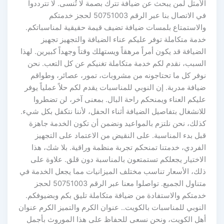
الأمثل لمن يبحث عن ضيافة تترك بصمة لا تُنسى. لا تترددوا
في الاتصال بنا عبر الرقم 50751003 لحجز خدمتكم
والاستمتاع بلمسات ضيافة تضيف قيمة حقيقية لمناسباتكم.
خدمة متكاملة توفر عليكم عناء الضيافة والتجهيز تجهيز
الضيافة قد يكون أمراً مرهقاً ويستهلك وقتاً وجهداً كبيرين. لهذا
السبب، نقدم لكم خدمة متكاملة تغنيكم عن كل التعب. نحن
نوفر كل ما تحتاجونه من مشروبات، تمور، عصائر، وطواقم
ضيافة مدربة. إن النوبي للمناسبات يقدم لكم حلاً عملياً يوفر
عليكم العناء ويمنحكم راحة البال. بمعنى آخر، لن تضطروا
للانشغال بتفاصيل الضيافة أثناء الحفل، لأننا نتكفل بكل شيء.
كذلك، نحن نلتزم بالمواعيد ونضمن أن تكون الخدمة جاهزة
قبل بدء المناسبة. على النقيض من الاعتماد على التجهيز
الفردي، خدمتنا تمنحكم تجربة منظمة وراقية. بلا شك، هذا
الاختيار يجعلكم تستمتعون بالمناسبة دون قلق. علاوة على
ذلك، الأسعار تناسب مختلف الميزانيات مما يجعل الخدمة في
متناول الجميع. تواصلوا معنا عبر الرقم 50751003 لحجز
خدمتكم والاستفادة من ضيافة متكاملة تليق بكم وبضيوفكم.
النوبي للمناسبات بالكويت.. عنوان الكرم والتميز الكرم عنوان
أهل الكويت، ونحن نسعى للحفاظ على هذا الموروث بأجمل