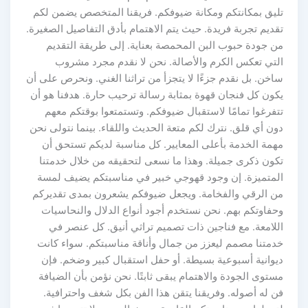
تليق بمكانتكم ومكانة ضيوفكم. فريقنا المتخصص يضمن لكم
تقديم تجربة فريدة. حيث يتم الاهتمام بأدق التفاصيل الصغيرة.
من جودة حبوب البن المحمصة بعناية. إلى طريقة التقديم
التي تعكس الكرم والأصالة. نحن لا نقدم مجرد مشروب
ساخن. بل نقدم جزءًا لا يتجزأ من تراثنا الغني. ونحرص على أن
يكون كل فنجان قهوة بمثابة رسالة ترحيب حارة. هدفنا هو أن
تتفرغوا تمامًا لاستقبال ضيوفكم. وتستمتعوا بوقتكم معهم
دون أي قلق. نترك لكم متعة الحديث واللقاء. بينما نتولى نحن
مهمة الخدمة بأعلى المعايير. كل مناسبة لديكم تستحق أن
تكون ذكرى جميلة. وهذا ما نسعى لتحقيقه من خلال خدمتنا
المتميزة. إن وجود قهوجي خبير في مناسبتكم يضيف لمسة
من الرقي والفخامة. ويجعل ضيوفكم يشعرون بمدى تقديركم
وحفاوتكم بهم. نحن نستخدم أجود أنواع الدلال والنحاسيات
اللامعة. مع فناجين ذات تصميم تراثي أنيق. كل عنصر في
خدمتنا مصمم ليعزز من جمال وأناقة مناسبتكم. سواء كانت
ديوانية أسبوعية بسيطة. أو حفل استقبال كبير وضخم. فإن
مستوى الجودة والاهتمام يبقى ثابتًا. نحن نؤمن بأن الضيافة
فن له أصوله. وفريقنا يتقن هذا الفن بكل شغف واحترافية.