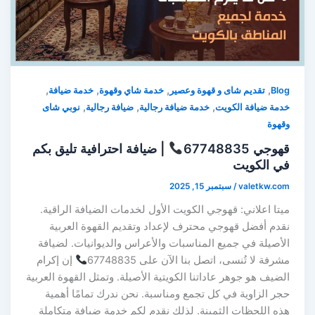
,
,
,
,
Blog
تقديم شاى و قهوة وعصير
خدمة شاي وقهوة
خدمة ضيافة
,
,
,
خدمة ضيافة الكويت
خدمة ضيافة رجالية
ضيافة رجالية
نوبي شاى
وقهوة
قهوجي 67748835
| ضيافة احترافية تليق بكم
في الكويت
valetkw.com
/
سبتمبر 15, 2025
ميتا اعلاني: قهوجي الكويت الأول لخدمات الضيافة الراقية.
نقدم أفضل قهوجي محترف لإعداد وتقديم القهوة العربية
الأصيلة في جميع المناسبات والأعراس والديوانيات. لضيافة
مشرفة لا تُنسى، اتصل بنا الآن على 67748835
إن إكرام
الضيف هو جوهر عاداتنا الكويتية الأصيلة. وتمثل القهوة العربية
حجر الزاوية في كل تجمع ومناسبة. نحن ندرك تمامًا أهمية
هذه اللحظات الثمينة. لذلك نقدم لكم خدمة ضيافة متكاملة