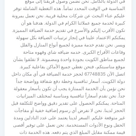
في الدولة بالكامل. نحن نضمن وصول فريقنا إلى موقع
المناسبة في الوقت المحدد تماماً. هذه التغطية الشاملة توفر
عليكم عناء البحث عن شركات محلية قريبة. نحن نعمل بمرونة
كبيرة لخدمة جميع عملائنا الكرام في الدولة. هدفنا هو أن
نكون الأقرب إليكم والأسرع في تقديم خدمة الضيافة المميزة.
يمكنكم الاعتماد علينا في إنجاز ترتيبات الضيافة بكل سهولة
ويسر. نحن نقدم خدمة مميزة لجميع أنواع المنازل والفلل
وقاعات الأفراح الكبرى. خدمه ضيافه شاي وقهوه متاحة
لجميع مناطق الكويت بجودة واحدة ومضمونة. لا تقلقوا بشأن
موقع مناسبتكم، فنحن نغطي جميع الأماكن بفاعلية كبيرة.
اتصل الآن 67748835 لحجز خدمة الضيافة في أي مكان داخل
دولة الكويت. أسعار تنافسية وخطة دفع شفافة وواضحة جداً
نحن نؤمن بأن الخدمة الممتازة يجب أن تكون بأسعار معقولة
جداً. نحن نقدم أسعاراً تنافسية ومناسبة لمختلف الميزانيات
المتاحة. يمكنكم الحصول على تقدير دقيق وواضح للتكلفة قبل
الحجز لدينا. نحن لا نفرض أي رسوم إضافية خفية أو مفاجآت
غير متوقعة عليكم. السعر لدينا يعتمد على عدد النادلين ومدة
الحفل ونوع الأدوات المستخدمة. نحن نعمل على توفير أقصى
قيمة ممكنة مقابل المبلغ الذي يتم دفعه. هذه الخدمة ذات