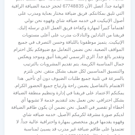
الهامة جداً. اتصل الآن 67748835 لحجز خدمة الضيافة الراقية
التي تليق بمكانتكم. فريق ضيافة مختار بعناية ومدرب على
أصول الإتيكيت في خدمه ضيافه شاي وقهوه نحن نولي
اهتماماً كبيراً لمهارة وكفاءة فريق العمل الذي نرسله إليك.
فريقنا من النادلين والنادلات مدرب على أعلى مستويات
الإتيكيت. يتميز موظفونا باللباقة وحسن التصرف في جميع
المواقف الصعبة. نحن نضمن التعامل مع ضيوفكم بكل احترام
وتقدير بالغ جداً. الزي الرسمي لفريقنا أنيق وموحد ويعكس
جمال المناسبة الكريمة. يتم تقديم المشروبات بالترتيب
والتنسيق المناسبين لكل ضيف بشكل متقن. نحن نلتزم
بالسرعة في تلبية جميع طلبات الضيوف دون أي تأخير. هذا
الاهتمام بالتفاصيل يضمن راحة وارتياح جميع الحضور الكرام.
يمكنكم الاعتماد على فريقنا في إدارة وتنظيم منطقة الضيافة
بشكل احترافي. نحن نعمل بجد لتقديم خدمة لا تشوبها أي
أخطاء أو تقصير في العمل. نحن نضمن أن يكون طاقم الضيافة
لديكم صورة مشرقة لكرمكم الأصيل. خدمه ضيافه شاي
وقهوه يقدمها فريق متخصص بمهارة واحترافية عالية جداً. لا
تعتمدوا على طاقم ضيافة غير مدرب قد يسيئ لمناسبة