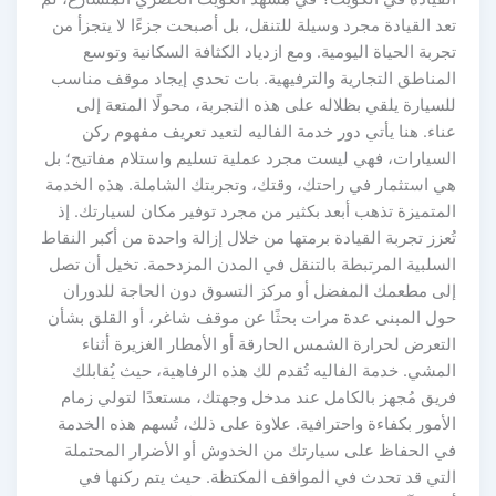
تعد القيادة مجرد وسيلة للتنقل، بل أصبحت جزءًا لا يتجزأ من
تجربة الحياة اليومية. ومع ازدياد الكثافة السكانية وتوسع
المناطق التجارية والترفيهية. بات تحدي إيجاد موقف مناسب
للسيارة يلقي بظلاله على هذه التجربة، محولًا المتعة إلى
عناء. هنا يأتي دور خدمة الفاليه لتعيد تعريف مفهوم ركن
السيارات، فهي ليست مجرد عملية تسليم واستلام مفاتيح؛ بل
هي استثمار في راحتك، وقتك، وتجربتك الشاملة. هذه الخدمة
المتميزة تذهب أبعد بكثير من مجرد توفير مكان لسيارتك. إذ
تُعزز تجربة القيادة برمتها من خلال إزالة واحدة من أكبر النقاط
السلبية المرتبطة بالتنقل في المدن المزدحمة. تخيل أن تصل
إلى مطعمك المفضل أو مركز التسوق دون الحاجة للدوران
حول المبنى عدة مرات بحثًا عن موقف شاغر، أو القلق بشأن
التعرض لحرارة الشمس الحارقة أو الأمطار الغزيرة أثناء
المشي. خدمة الفاليه تُقدم لك هذه الرفاهية، حيث يُقابلك
فريق مُجهز بالكامل عند مدخل وجهتك، مستعدًا لتولي زمام
الأمور بكفاءة واحترافية. علاوة على ذلك، تُسهم هذه الخدمة
في الحفاظ على سيارتك من الخدوش أو الأضرار المحتملة
التي قد تحدث في المواقف المكتظة. حيث يتم ركنها في