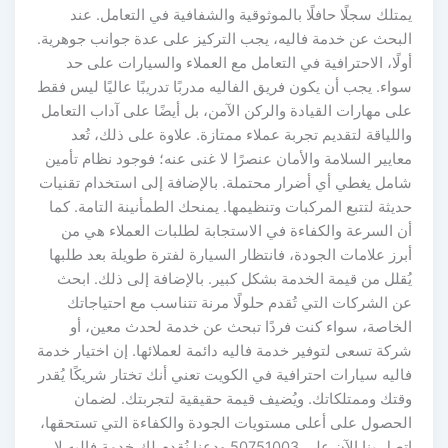
يمتلك سجلًا حافلًا بالموثوقية والشفافية في التعامل. عند
البحث عن خدمة فاليه، يجب التركيز على عدة جوانب جوهرية.
أولًا، الاحترافية في التعامل مع العملاء والسيارات على حد
سواء. يجب أن يكون فريق الفاليه مدربًا تدريبًا عاليًا ليس فقط
على مهارات القيادة والركن الآمن، بل أيضًا على آداب التعامل
واللياقة لتقديم تجربة عملاء ممتازة. علاوة على ذلك، تُعد
معايير السلامة والأمان عنصرًا لا غنى عنه؛ فوجود نظام تأمين
شامل يغطي أي أضرار محتملة. بالإضافة إلى استخدام تقنيات
حديثة لتتبع المركبات وتنظيمها. يمنحك الطمأنينة التامة. كما
أن السرعة والكفاءة في الاستجابة لطلبات العملاء هي من
أبرز علامات الجودة، فانتظار السيارة لفترة طويلة بعد طلبها
يُقلل من قيمة الخدمة بشكل كبير. بالإضافة إلى ذلك. ابحث
عن الشركات التي تُقدم حلولًا مرنة تتناسب مع احتياجاتك
الخاصة، سواء كنت فردًا تبحث عن خدمة لحدث معين، أو
شركة تسعى لتوفير خدمة فاليه دائمة لعملائها. إن اختيار خدمة
فاليه سيارات احترافية في الكويت تعني أنك تختار شريكًا يُقدر
وقتك وممتلكاتك. ويُضيف قيمة حقيقية لتجربتك. لضمان
الحصول على أعلى مستويات الجودة والكفاءة التي تستحقها،
اتصل بنا الآن على 50751003 ودعنا نُقدم لك خدمة فاليه لا