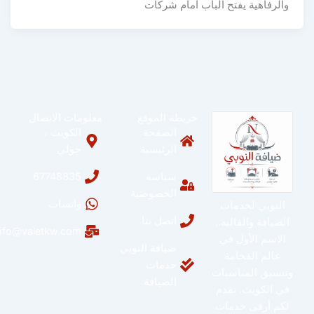
والرفاهية يفتح الباب أمام شركات
خريطة الموقع
معلومات الاتصال
الصفحة
الكويت ،
الرئيسية
حولي
سياسة
67748835
الخصوصية
واتساب
النوبي لخدمات
اتصل بنا
الضيافة والفاليه..
info@valetkw.com
الاسم الأول في
ضيافة النوبي
عالم الفخامة
خدمات
وتنسيق المناسبات
الضيافة
في الكويت. نقدم
لكم أرقى خدمات