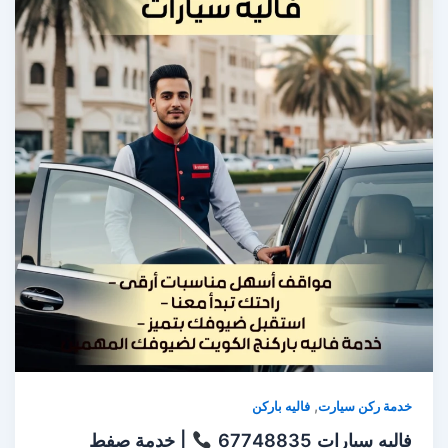
,
خدمة ركن سيارت
فاليه باركن
فاليه سيارات 67748835
| خدمة صفط