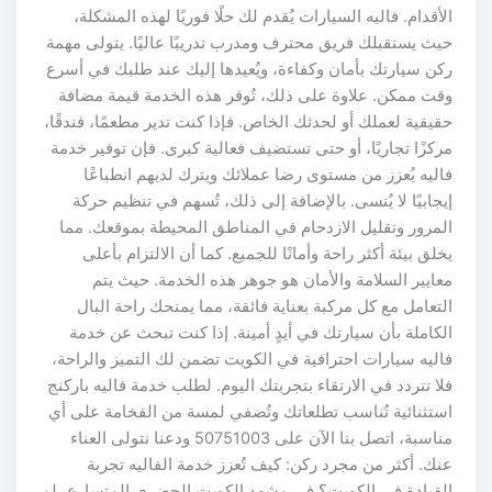
الأقدام. فاليه السيارات يُقدم لك حلًا فوريًا لهذه المشكلة،
حيث يستقبلك فريق محترف ومدرب تدريبًا عاليًا. يتولى مهمة
ركن سيارتك بأمان وكفاءة، ويُعيدها إليك عند طلبك في أسرع
وقت ممكن. علاوة على ذلك، تُوفر هذه الخدمة قيمة مضافة
حقيقية لعملك أو لحدثك الخاص. فإذا كنت تدير مطعمًا، فندقًا،
مركزًا تجاريًا، أو حتى تستضيف فعالية كبرى. فإن توفير خدمة
فاليه يُعزز من مستوى رضا عملائك ويترك لديهم انطباعًا
إيجابيًا لا يُنسى. بالإضافة إلى ذلك، تُسهم في تنظيم حركة
المرور وتقليل الازدحام في المناطق المحيطة بموقعك. مما
يخلق بيئة أكثر راحة وأمانًا للجميع. كما أن الالتزام بأعلى
معايير السلامة والأمان هو جوهر هذه الخدمة. حيث يتم
التعامل مع كل مركبة بعناية فائقة، مما يمنحك راحة البال
الكاملة بأن سيارتك في أيدٍ أمينة. إذا كنت تبحث عن خدمة
فاليه سيارات احترافية في الكويت تضمن لك التميز والراحة،
فلا تتردد في الارتقاء بتجربتك اليوم. لطلب خدمة فاليه باركنج
استثنائية تُناسب تطلعاتك وتُضفي لمسة من الفخامة على أي
مناسبة، اتصل بنا الآن على 50751003 ودعنا نتولى العناء
عنك. أكثر من مجرد ركن: كيف تُعزز خدمة الفاليه تجربة
القيادة في الكويت؟ في مشهد الكويت الحضري المتسارع، لم