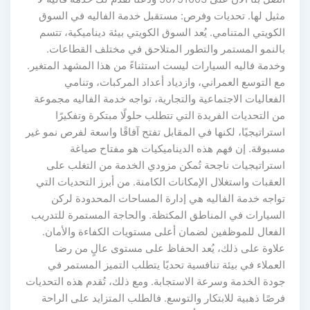
مثيل لها. تحديات وفرص: مستقبل خدمة الفاليه في السوق
الكويتي المتنامي. يُعد السوق الكويتي بيئة ديناميكية، تتسم
بالنمو المستمر والتطور المتلاحق في مختلف القطاعات.
وخدمة فاليه السيارات ليست استثناءً من هذا المشهد المتغير.
مع التوسع العمراني، وازدياد أعداد المركبات، وتنامي
الفعاليات الاجتماعية والتجارية، تواجه خدمة الفاليه مجموعة
من التحديات الفريدة التي تتطلب حلولًا مبتكرة وتفكيرًا
استراتيجيًا، لكنها في المقابل تفتح آفاقًا واسعة لفرص نمو غير
مسبوقة. إن فهم هذه الديناميكيات هو مفتاح صياغة
استراتيجيات ناجحة تُمكن مزودي الخدمة من التغلب على
العقبات واستغلال الإمكانات الكامنة. من أبرز التحديات التي
تواجه خدمة الفاليه هي إدارة المساحات المحدودة لركن
السيارات في المناطق المكتظة. والحاجة المستمرة للتدريب
الفعال للموظفين لضمان أعلى مستويات الكفاءة والأمان.
علاوة على ذلك، يُعد الحفاظ على مستوى عالٍ من رضا
العملاء في بيئة تنافسية تحديًا يتطلب التميز المستمر في
جودة الخدمة وسرعة الاستجابة. ومع ذلك، تُقدم هذه التحديات
فرصًا ذهبية للابتكار والتوسع. فالطلب المتزايد على الراحة