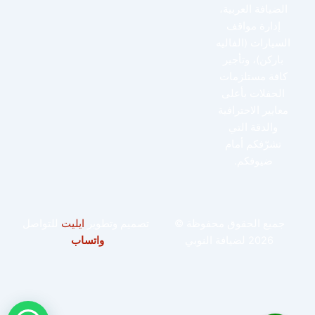
الضيافة العربية،
إدارة مواقف
السيارات (الفاليه
باركن)، وتأجير
كافة مستلزمات
الحفلات بأعلى
معايير الاحترافية
والدقة التي
تشرّفكم أمام
ضيوفكم.
جميع الحقوق محفوظة ©
تصميم وتطوير
ايليت
للتواصل
2026 لضيافة النوبي
واتساب