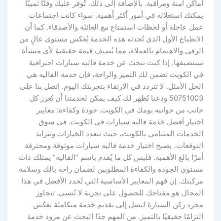
أماكن آمنة ومراقبة. بالإضافة إلى ذلك، تُوفر عليك وقتًا ثمينًا
يمكنك استغلاله في أمور أكثر أهمية. سواء كانت اجتماعات
عمل عاجلة أو لحظات استمتاع مع العائلة والأصدقاء. كما أن
الانطباع الأول الذي تُحدثه هذه الخدمة يُعكس مستوى عالٍ من
الرقي والاهتمام بالعملاء، مما يُضيف قيمة حقيقية لأي منشأة
تستضيفها. إذا كنت تبحث عن خدمة فاليه سيارات احترافية
في الكويت تضمن لك التميز والراحة، فإن خدمة الفاليه هي
الحل الأمثل. لا تتردد في الارتقاء بتجربتك اليوم. اتصل بنا على
50751003 ودعنا نُظهر لك كيف يمكن لخدمتنا أن تُعزز كل
جانب من جوانبه يومك في الكويت. جودة وكفاءة: معايير
اختيار أفضل خدمة فاليه سيارات في الكويت. في سوق
الخدمات المتنامي بالكويت، حيث تتعدد الخيارات وتتزايد
التوقعات، يصبح اختيار خدمة فاليه سيارات موثوقة ومحترفة
أمرًا بالغ الأهمية. فليس كل ما يُقدم باسم “الفاليه” يمتلك ذات
مستوى الجودة والكفاءة المطلوبين لضمان راحة بالك وسلامة
مركبتك. إن فهم المعايير الأساسية التي تُحدد الأفضل في هذا
المجال هو مفتاحك للحصول على تجربة لا تُنسى. تتجاوز
مجرد ركن السيارة لتصل إلى تقديم خدمة متكاملة تعكس
التزامًا حقيقيًا بالتميز. من المهم جدًا البحث عن مزود خدمة