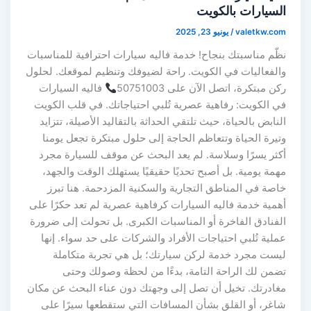
السيارات بالكويت
valetkw.com
/
يونيو 23, 2025
نظّم مناسبتك بنجاح! خدمة فاليه سيارات احترافية للمناسبات
والفعاليات في الكويت. راحة لضيوفك وتنظيم لموقعك. لحلول
ركن مبتكرة، اتصل الآن على 50751003
فاليه السيارات
في الكويت: رفاهية عصرية تُلبي احتياجاتك. في قلب الكويت
النابض بالحياة، حيث تلتقي الحداثة بالتقاليد الأصيلة، تتزايد
وتيرة الحياة وتتعاظم الحاجة إلى حلول مبتكرة تجعل يومنا
أكثر يسرًا وسلاسة. لم يعد البحث عن موقف للسيارة مجرد
مهمة يومية. بل أصبح تحديًا حقيقيًا يستهلك الوقت والجهد،
خاصة في المناطق التجارية والسكنية المزدحمة. هنا تبرز
أهمية خدمة فاليه السيارات كرفاهية عصرية لم تعد حكرًا على
الفنادق الفاخرة أو المناسبات الكبرى. بل تحولت إلى ضرورة
عملية تُلبي احتياجات الأفراد والشركات على حد سواء. إنها
ليست مجرد خدمة لركن سيارتك؛ بل هي تجربة متكاملة
تضمن لك الراحة التامة، بدءًا من لحظة وصولك وحتى
مغادرتك. تخيل أن تصل إلى وجهتك دون عناء البحث عن مكان
شاغر، أو القلق بشأن المسافات التي ستقطعها سيرًا على