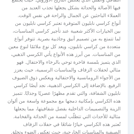
فيها الأصالة والحداثة بشكل يجعلها تجذب العديد من
العملاء الباحثين عن الجمال والراحة في نفس الوقت.
أنواع كراسي نابليون المتوفرة تعتبر كراسي نابليون من
بين الخيارات الأكثر شعبية عند تأجير كراسي المناسبات،
لما تتمتع به من تصميم أنيق وجاذبية بصرية. تتوفر أنواع
متعددة من كراسي نابليون، ويعد كل نوع ملائمًا لنوع معين
من المناسبات. من أبرز هذه الأنواع يأتي الكرسي الذهبي،
الذي يتميز بلمسة فاخرة توحي بالرخاء والاحتفال. فهو
مثالي لحفلات الزفاف والمناسبات الرسمية، حيث يعزز
من الأجواء الرومانسية والاحتفالية ويعكس ذوق الضيوف
الرفيع. بالإضافة إلى الكراسي الذهبية، نجد أيضًا كراسي
نابليون الشفافة، والتي تقدم مظهرًا عصريًا وجذابًا. تتميز
هذه الكراسي بإمكانية دمجها مع مجموعة واسعة من ألوان
الزينة والتصميمات الداخلية بفضل شفافيتها، مما يجعلها
مثالية للأحداث التي تتطلّب لمسة من الحداثة والفخامة.
تُعتبر هذه الكراسي خيارًا شائعًا في حفلات الزفاف
الصيفية والمناسبات الخارجية، حيث تعكس الضوء وتخلق