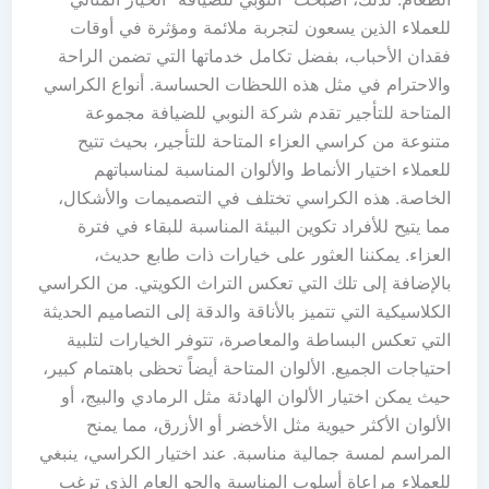
للعملاء الذين يسعون لتجربة ملائمة ومؤثرة في أوقات
فقدان الأحباب، بفضل تكامل خدماتها التي تضمن الراحة
والاحترام في مثل هذه اللحظات الحساسة. أنواع الكراسي
المتاحة للتأجير تقدم شركة النوبي للضيافة مجموعة
متنوعة من كراسي العزاء المتاحة للتأجير، بحيث تتيح
للعملاء اختيار الأنماط والألوان المناسبة لمناسباتهم
الخاصة. هذه الكراسي تختلف في التصميمات والأشكال،
مما يتيح للأفراد تكوين البيئة المناسبة للبقاء في فترة
العزاء. يمكننا العثور على خيارات ذات طابع حديث،
بالإضافة إلى تلك التي تعكس التراث الكويتي. من الكراسي
الكلاسيكية التي تتميز بالأناقة والدقة إلى التصاميم الحديثة
التي تعكس البساطة والمعاصرة، تتوفر الخيارات لتلبية
احتياجات الجميع. الألوان المتاحة أيضاً تحظى باهتمام كبير،
حيث يمكن اختيار الألوان الهادئة مثل الرمادي والبيج، أو
الألوان الأكثر حيوية مثل الأخضر أو الأزرق، مما يمنح
المراسم لمسة جمالية مناسبة. عند اختيار الكراسي، ينبغي
للعملاء مراعاة أسلوب المناسبة والجو العام الذي ترغب