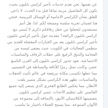
عن نفسها. نحن نقدم خدمات تأجير كراسي نابليون بحيث
تكون كل التفاصيل مرتبة تمامًا قبل بدء الحدث. لا داعي
للقلق بشأن الكراسي الامامية أو الوسائل التزيينية، فنحن
هنا لضمان تجربة سلسة وممتعة لكم. لذا، هل أنتم
مستعدون لتجعلوا من حفل زفافكم ذكرى لا تُنسى مع
كراسي نابليون الرائعة؟ مقدمة حول تأجير كراسي نابليون
تأجير كراسي نابليون يعد من الخيارات المفضلة للعديد من
منظمي الفعاليات في الكويت، حيث يضفي لمسة من
الفخامة والذوق الرفيع على حفلات الزفاف والمناسبات
الاجتماعية. تعود جذور كراسي نابليون إلى القرن التاسع
عشر، وكانت تمثل رمزًا للأناقة والبساطة في التصميم،
مما جعلها تكتسب مكانة مرتفعة في عالم تأثيث الحفلات
والمناسبات. تظهر هذه الكراسي بشكل متميز يلفت
الأنظار، مما يعكس الطابع الفخري الذي يسعى إليه جميع
القائمين على تنظيم الأحداث. تتميز كراسي نابليون
بتصميمها الكلاسيكي الأنيق، بالإضافة إلى مجموعة من
الألوان المتنوعة، مما يسمح للعملاء باختيار ما يناسب