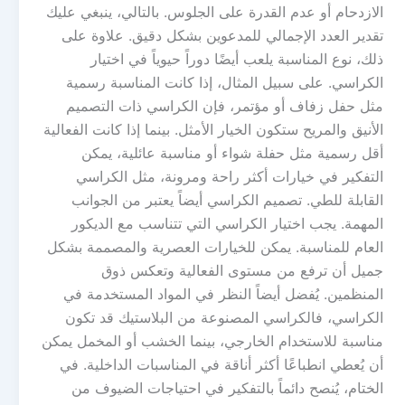
الازدحام أو عدم القدرة على الجلوس. بالتالي، ينبغي عليك
تقدير العدد الإجمالي للمدعوين بشكل دقيق. علاوة على
ذلك، نوع المناسبة يلعب أيضًا دوراً حيوياً في اختيار
الكراسي. على سبيل المثال، إذا كانت المناسبة رسمية
مثل حفل زفاف أو مؤتمر، فإن الكراسي ذات التصميم
الأنيق والمريح ستكون الخيار الأمثل. بينما إذا كانت الفعالية
أقل رسمية مثل حفلة شواء أو مناسبة عائلية، يمكن
التفكير في خيارات أكثر راحة ومرونة، مثل الكراسي
القابلة للطي. تصميم الكراسي أيضاً يعتبر من الجوانب
المهمة. يجب اختيار الكراسي التي تتناسب مع الديكور
العام للمناسبة. يمكن للخيارات العصرية والمصممة بشكل
جميل أن ترفع من مستوى الفعالية وتعكس ذوق
المنظمين. يُفضل أيضاً النظر في المواد المستخدمة في
الكراسي، فالكراسي المصنوعة من البلاستيك قد تكون
مناسبة للاستخدام الخارجي، بينما الخشب أو المخمل يمكن
أن يُعطي انطباعًا أكثر أناقة في المناسبات الداخلية. في
الختام، يُنصح دائماً بالتفكير في احتياجات الضيوف من