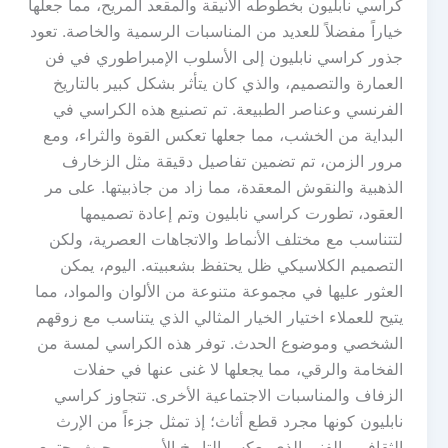
كراسي نابليون بخطوطه الأنيقة والمقعد المريح، مما جعلها
خياراً مفضلاً للعديد من المناسبات الرسمية والخاصة. تعود
جذور كراسي نابليون إلى الأسلوب الإمبراطوري في فن
العمارة والتصميم، والذي كان يتأثر بشكل كبير بالتاريخ
الفرنسي وعناصر الطبيعة. تم تصنيع هذه الكراسي في
البداية من الخشب، مما جعلها تعكس القوة والثراء، ومع
مرور الزمن، تم تضمين تفاصيل دقيقة مثل الزخارف
الذهبية والنقوش المعقدة، مما زاد من جاذبيتها. على مر
العقود، تطورت كراسي نابليون وتم إعادة تصميمها
لتتناسب مع مختلف الأنماط والاتجاهات العصرية، ولكن
التصميم الكلاسيكي ظل يحتفظ بشعبيته. اليوم، يمكن
العثور عليها في مجموعة متنوعة من الألوان والمواد، مما
يتيح للعملاء اختيار الخيار المثالي الذي يتناسب مع زوقهم
الشخصي وموضوع الحدث. توفر هذه الكراسي لمسة من
الفخامة والرقي، مما يجعلها لا غنى عنها في حفلات
الزفاف والمناسبات الاجتماعية الأخرى. تتجاوز كراسي
نابليون كونها مجرد قطع أثاث؛ إذ تمثل جزءاً من الإرث
الثقافي والفني الذي يعكس التاريخ الأوروبي. حيث يجتمع