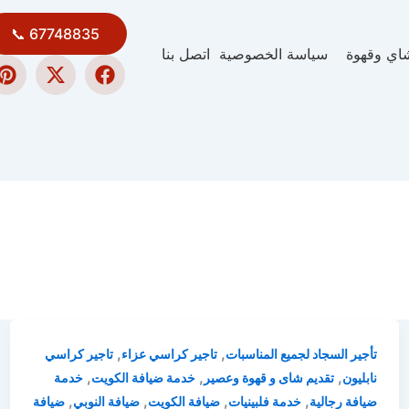
67748835 📞
اي وقهوة
سياسة الخصوصية
اتصل بنا
P
X
F
i
-
a
n
t
c
t
w
e
e
i
b
r
t
o
e
t
o
s
e
k
t
r
,
,
تأجير السجاد لجميع المناسبات
تاجير كراسي عزاء
تاجير كراسي
,
,
,
نابليون
تقديم شاى و قهوة وعصير
خدمة ضيافة الكويت
خدمة
,
,
,
,
ضيافة رجالية
خدمة فلبينيات
ضيافة الكويت
ضيافة النوبي
ضيافة