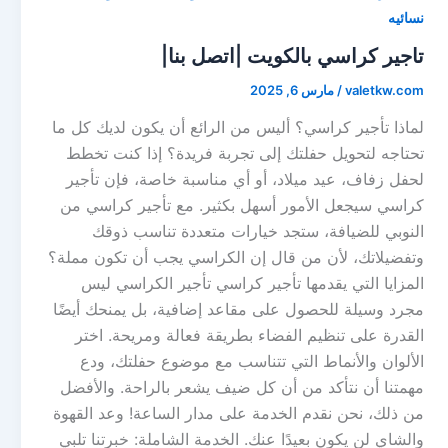
نسائيه
تاجير كراسي بالكويت |اتصل بنا|
valetkw.com
/
مارس 6, 2025
لماذا تأجير كراسي؟ أليس من الرائع أن يكون لديك كل ما
تحتاجه لتحويل حفلتك إلى تجربة فريدة؟ إذا كنت تخطط
لحفل زفاف، عيد ميلاد، أو أي مناسبة خاصة، فإن تأجير
كراسي سيجعل الأمور أسهل بكثير. مع تأجير كراسي من
النوبي للضيافة، ستجد خيارات متعددة تناسب ذوقك
وتفضيلاتك، لأن من قال إن الكراسي يجب أن تكون مملة؟
المزايا التي يقدمها تأجير كراسي تأجير الكراسي ليس
مجرد وسيلة للحصول على مقاعد إضافية، بل يمنحك أيضًا
القدرة على تنظيم الفضاء بطريقة فعالة ومريحة. اختر
الألوان والأنماط التي تتناسب مع موضوع حفلتك، ودع
مهمتنا أن نتأكد من أن كل ضيف يشعر بالراحة. والأفضل
من ذلك، نحن نقدم الخدمة على مدار الساعة! وعد القهوة
والشاي لن يكون بعيدًا عنك. الخدمة الشاملة: خبرتنا تلبي