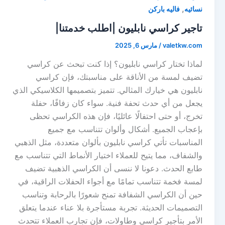
,
نسائيه
فاليه باركن
تاجير كراسي نابليون |اطلب خدمتنا|
valetkw.com
/
مارس 6, 2025
لماذا تختار كراسي نابليون؟ إذا كنت تبحث عن كراسي
تضيف لمسة من الأناقة على مناسبتك، فإن كراسي
نابليون هي خيارك المثالي. تتميز بتصميمها الكلاسيكي الذي
يجعل من أي حدث تحفة فنية. سواء كان زفافًا، حفلة
تخرج، أو حتى احتفالًا عائليًا، فإن هذه الكراسي تحظى
بإعجاب الجميع. أشكال وألوان تتناسب مع جميع
المناسبات تأتي كراسي نابليون بألوان متعددة، مثل الذهبي
والشفاف، مما يتيح للعملاء اختيار الأنماط التي تتناسب مع
طابع الحدث. دعونا لا ننسى أن الكراسي الذهبية تضيف
لمسة فخمة تتناسب تمامًا مع أجواء الحفلات الراقية، في
حين أن الكراسي الشفافة تمنح شعورًا بالرحابة وتناسب
التصميمات الحديثة. تجربة مستأجرة بلا عناء عندما يتعلق
الأمر بتأجير كراسي وطاولات، فإن تجارب العملاء تتحدث