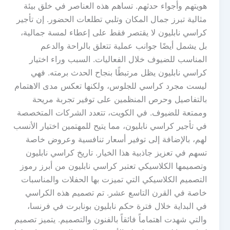
هويتهم وأجواء حدثهم. تساهم هذه العناصر في خلق بيئة
مثالية تبرز جمال المكان وتلبي تطلعات الحضور. إن تأجير
كراسي نابليون لا يقتصر فقط على إعطاء لمسة جمالية،
بل يشمل أيضًا جوانب عملية تتعلق بالراحة والدعم
المناسب للضيوف خلال الفعاليات. السبب وراء اختيار
كراسي نابليون يظل مرتبطًا بنجاح الحدث برمته. فهي
ليست مجرد كراسي للجلوس، ولكنها تعكس مدى الاهتمام
بالتفاصيل وحرص المنظمين على توفير تجربة مريحة
وممتعة للضيوف. في الكويت، تتعدد الشركات المتخصصة
في تأجير كراسي نابليون، مما يتيح للمهتمين اختيار الأنسب
لهم، بالإضافة إلى توفير أسعار تنافسية وعروض خاصة
تسهم في تعزيز جاذبية هذا الخيار. تاريخ كراسي نابليون
وتصميمها الكلاسيكي تعتبر كراسي نابليون من أبرز رموز
التصميم الكلاسيكي التي تميزت بها الحفلات والمناسبات
خاصة في القرن التاسع عشر. تم تصميم هذه الكراسي
في البداية خلال فترة حكم نابليون بونابرت في فرنسا،
والتي شهدت اهتماماً فائقاً بالفنون والتصميم. يتميز تصميم