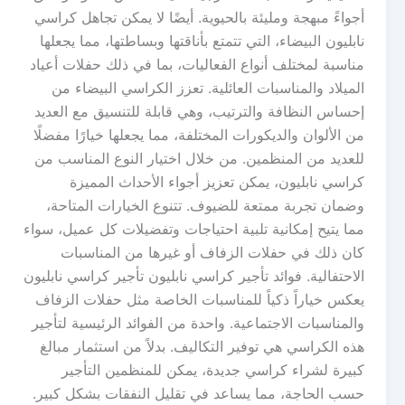
أجواءً مبهجة ومليئة بالحيوية. أيضًا لا يمكن تجاهل كراسي
نابليون البيضاء، التي تتمتع بأناقتها وبساطتها، مما يجعلها
مناسبة لمختلف أنواع الفعاليات، بما في ذلك حفلات أعياد
الميلاد والمناسبات العائلية. تعزز الكراسي البيضاء من
إحساس النظافة والترتيب، وهي قابلة للتنسيق مع العديد
من الألوان والديكورات المختلفة، مما يجعلها خيارًا مفضلًا
للعديد من المنظمين. من خلال اختيار النوع المناسب من
كراسي نابليون، يمكن تعزيز أجواء الأحداث المميزة
وضمان تجربة ممتعة للضيوف. تتنوع الخيارات المتاحة،
مما يتيح إمكانية تلبية احتياجات وتفضيلات كل عميل، سواء
كان ذلك في حفلات الزفاف أو غيرها من المناسبات
الاحتفالية. فوائد تأجير كراسي نابليون تأجير كراسي نابليون
يعكس خياراً ذكياً للمناسبات الخاصة مثل حفلات الزفاف
والمناسبات الاجتماعية. واحدة من الفوائد الرئيسية لتأجير
هذه الكراسي هي توفير التكاليف. بدلاً من استثمار مبالغ
كبيرة لشراء كراسي جديدة، يمكن للمنظمين التأجير
حسب الحاجة، مما يساعد في تقليل النفقات بشكل كبير.