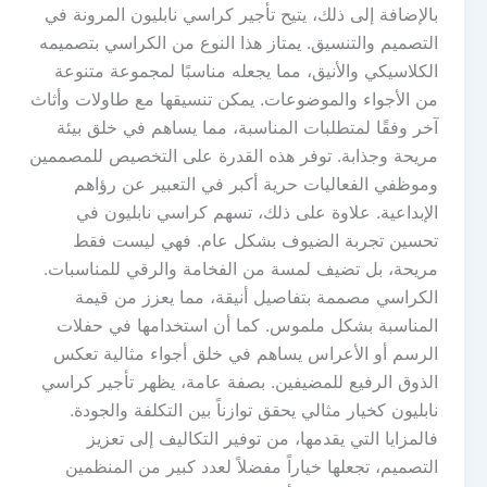
بالإضافة إلى ذلك، يتيح تأجير كراسي نابليون المرونة في
التصميم والتنسيق. يمتاز هذا النوع من الكراسي بتصميمه
الكلاسيكي والأنيق، مما يجعله مناسبًا لمجموعة متنوعة
من الأجواء والموضوعات. يمكن تنسيقها مع طاولات وأثاث
آخر وفقًا لمتطلبات المناسبة، مما يساهم في خلق بيئة
مريحة وجذابة. توفر هذه القدرة على التخصيص للمصممين
وموظفي الفعاليات حرية أكبر في التعبير عن رؤاهم
الإبداعية. علاوة على ذلك، تسهم كراسي نابليون في
تحسين تجربة الضيوف بشكل عام. فهي ليست فقط
مريحة، بل تضيف لمسة من الفخامة والرقي للمناسبات.
الكراسي مصممة بتفاصيل أنيقة، مما يعزز من قيمة
المناسبة بشكل ملموس. كما أن استخدامها في حفلات
الرسم أو الأعراس يساهم في خلق أجواء مثالية تعكس
الذوق الرفيع للمضيفين. بصفة عامة، يظهر تأجير كراسي
نابليون كخيار مثالي يحقق توازناً بين التكلفة والجودة.
فالمزايا التي يقدمها، من توفير التكاليف إلى تعزيز
التصميم، تجعلها خياراً مفضلاً لعدد كبير من المنظمين