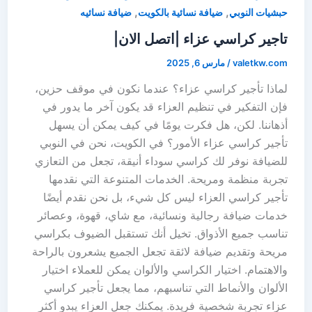
,
,
حبشيات النوبي
ضيافة نسائية بالكويت
ضيافة نسائيه
تاجير كراسي عزاء |اتصل الان|
valetkw.com
/
مارس 6, 2025
لماذا تأجير كراسي عزاء؟ عندما نكون في موقف حزين،
فإن التفكير في تنظيم العزاء قد يكون آخر ما يدور في
أذهاننا. لكن، هل فكرت يومًا في كيف يمكن أن يسهل
تأجير كراسي عزاء الأمور؟ في الكويت، نحن في النوبي
للضيافة نوفر لك كراسي سوداء أنيقة، تجعل من التعازي
تجربة منظمة ومريحة. الخدمات المتنوعة التي نقدمها
تأجير كراسي العزاء ليس كل شيء، بل نحن نقدم أيضًا
خدمات ضيافة رجالية ونسائية، مع شاي، قهوة، وعصائر
تناسب جميع الأذواق. تخيل أنك تستقبل الضيوف بكراسي
مريحة وتقديم ضيافة لائقة تجعل الجميع يشعرون بالراحة
والاهتمام. اختيار الكراسي والألوان يمكن للعملاء اختيار
الألوان والأنماط التي تناسبهم، مما يجعل تأجير كراسي
عزاء تجربة شخصية فريدة. يمكنك جعل العزاء يبدو أكثر