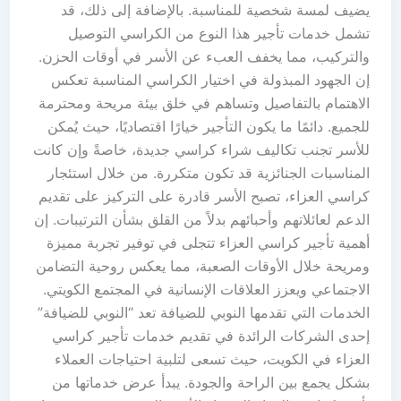
يضيف لمسة شخصية للمناسبة. بالإضافة إلى ذلك، قد
تشمل خدمات تأجير هذا النوع من الكراسي التوصيل
والتركيب، مما يخفف العبء عن الأسر في أوقات الحزن.
إن الجهود المبذولة في اختيار الكراسي المناسبة تعكس
الاهتمام بالتفاصيل وتساهم في خلق بيئة مريحة ومحترمة
للجميع. دائمًا ما يكون التأجير خيارًا اقتصاديًا، حيث يُمكن
للأسر تجنب تكاليف شراء كراسي جديدة، خاصةً وإن كانت
المناسبات الجنائزية قد تكون متكررة. من خلال استئجار
كراسي العزاء، تصبح الأسر قادرة على التركيز على تقديم
الدعم لعائلاتهم وأحبائهم بدلاً من القلق بشأن الترتيبات. إن
أهمية تأجير كراسي العزاء تتجلى في توفير تجربة مميزة
ومريحة خلال الأوقات الصعبة، مما يعكس روحية التضامن
الاجتماعي ويعزز العلاقات الإنسانية في المجتمع الكويتي.
الخدمات التي تقدمها النوبي للضيافة تعد “النوبي للضيافة”
إحدى الشركات الرائدة في تقديم خدمات تأجير كراسي
العزاء في الكويت، حيث تسعى لتلبية احتياجات العملاء
بشكل يجمع بين الراحة والجودة. يبدأ عرض خدماتها من