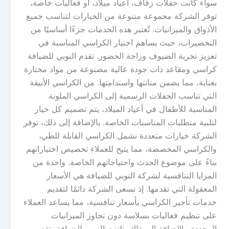
سواء كانت حفلات زفاف، أعياد ميلاد، أو فعاليات خاصة،
توفر الشركة مجموعة متنوعة من الخيارات لتناسب جميع
الأذواق والميزانيات. تُعتبر هذه الخدمات جزءًا أساسيًا من
التحضيرات، حيث يساهم اختيار الكراسي المناسبة في
تعزيز تجربة الضيوف وراحة الحضور. تقدم النوبي للضيافة
كراسي ومقاعد ذات جودة عالية مصنوعة من مواد مختارة
بعناية، مما يضمن متانتها واستدامتها. من الكراسي الأنيقة
التي تناسب الحفلات الرسمية إلى الكراسي الملونة
المناسبة للأطفال في أعياد الميلاد، يتم تصميم كل خيار
لتلبية متطلبات المناسبات الخاصة. بالإضافة إلى ذلك، توفر
الشركة خيارات متعددة تشمل الكراسي القابلة للطي،
والكراسي المخصصة، مما يتيح للعملاء تخصيص اختياراتهم
بناءً على موضوع الحدث واحتياجاتهم الخاصة. واحدة من
المزايا التنافسية لشركة النوبي للضيافة هي الأسعار
المعقولة التي تقدمها. إذ تسعى الشركة دائمًا لتقديم
خدمات تأجير الكراسي بأسعار تنافسية، مما يساعد العملاء
على تنظيم فعاليات بسلاسة دون تجاوز الميزانيات
المحددة. بالإضافة إلى ذلك، تلتزم النوبي للضيافة بتقديم