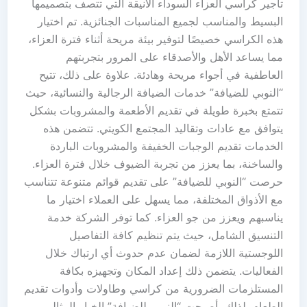
تأجير كراسي العزاء السوداء الأنيقة التي تتصف بتصميمها
البسيط والمناسب لجميع المناسبات الجنائزية. تم اختيار
هذه الكراسي خصيصًا لتوفير بيئة مريحة أثناء فترة العزاء،
مما يساعد الأهل والأصدقاء على المرور بتجربتهم
العاطفية في أجواء مريحة وهادئة. علاوة على ذلك، تتيح
“النوبي للضيافة” خدمات الضيافة الرجالية والنسائية، حيث
تتمتع بخبرة طويلة في تقديم الأطعمة والمشروبات بشكل
يتوافق مع عادات وتقاليد المجتمع الكويتي. تتضمن هذه
الخدمات تقديم الوجبات الخفيفة والمشروبات الباردة
والساخنة، بما يعزز من تجربة الضيوف خلال فترة العزاء.
حرصت “النوبي للضيافة” على تقديم قوائم متنوعة تتناسب
مع الأذواق المختلفة، مما يسهل على العملاء اختيار ما
يناسبهم ويعزز من جو العزاء. كما توفر الشركة خدمة
التنسيق الشامل، حيث يتم تنظيم كافة التفاصيل
اللوجستية اللازمة لضمان عدم حدوث أي ارتباك خلال
الفعاليات. يتضمن ذلك إعداد المكان وتجهيزه بكافة
المستلزمات الضرورية من كراسي وطاولات وأدوات تقديم
الطعام. لذلك، أصبحت “النوبي للضيافة” الخيار المثالي