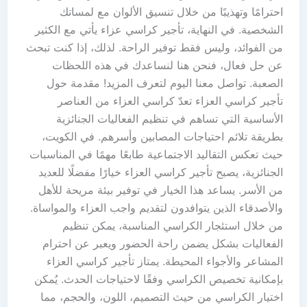
احترامًا وتهذيبًا من خلال تنسيق الألوان مع لمساتك
الشخصية. في النهاية، تأجير كراسي عزاء يأتي مع الكثير
من الفوائد، وليس فقط توفير الراحة. لذلك، إذا كنت تبحث
عن حل فعال، فنحن هنا لنساعدك في هذه اللحظات
الصعبة. تواصل معنا اليوم لتعرف المزيد! مقدمة حول
تأجير كراسي العزاء تعدّ كراسي العزاء من العناصر
الأساسية التي تساهم في تنظيم الفعاليات الجنائزية
بطريقة تلائم احتياجات المصابين وأسرهم. في الكويت،
حيث تعكس التقاليد الاجتماعية طابعًا مهمًا في المناسبات
الجنائزية، يصبح تأجير كراسي العزاء خيارًا مفضلًا للعديد
من الأسر. يساعد هذا الخيار في توفير بيئة مريحة للأهل
والأصدقاء الذين يتوافدون لتقديم واجب العزاء والمواساة.
من خلال استئجار الكراسي المناسبة، يمكن تنظيم
الفعاليات بشكل يضمن راحة الحضور ويعبر عن احترام
المشاعر والأجواء المحيطة. يمتاز تأجير كراسي العزاء
بإمكانية تخصيص الكراسي وفقًا لاحتياجات الحدث. يُمكن
اختيار الكراسي من حيث التصميم، اللون، والحجم، مما