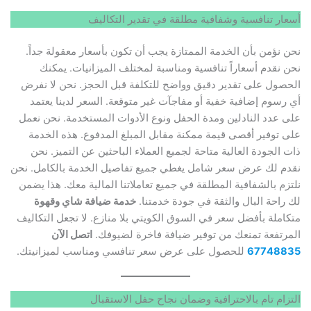
أسعار تنافسية وشفافية مطلقة في تقدير التكاليف
نحن نؤمن بأن الخدمة الممتازة يجب أن تكون بأسعار معقولة جداً.
نحن نقدم أسعاراً تنافسية ومناسبة لمختلف الميزانيات. يمكنك
الحصول على تقدير دقيق وواضح للتكلفة قبل الحجز. نحن لا نفرض
أي رسوم إضافية خفية أو مفاجآت غير متوقعة. السعر لدينا يعتمد
على عدد النادلين ومدة الحفل ونوع الأدوات المستخدمة. نحن نعمل
على توفير أقصى قيمة ممكنة مقابل المبلغ المدفوع. هذه الخدمة
ذات الجودة العالية متاحة لجميع العملاء الباحثين عن التميز. نحن
نقدم لك عرض سعر شامل يغطي جميع تفاصيل الخدمة بالكامل. نحن
نلتزم بالشفافية المطلقة في جميع تعاملاتنا المالية معك. هذا يضمن
لك راحة البال والثقة في جودة خدمتنا.
خدمة ضيافة شاي وقهوة
متكاملة بأفضل سعر في السوق الكويتي بلا منازع. لا تجعل التكاليف
المرتفعة تمنعك من توفير ضيافة فاخرة لضيوفك.
اتصل الآن
67748835
للحصول على عرض سعر تنافسي ومناسب لميزانيتك.
التزام تام بالاحترافية وضمان نجاح حفل الاستقبال