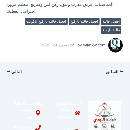
المناسبات. فريق مدرب ولبق، ركن آمن وسريع، تنظيم مروري
احترافي، تغطية…
افضل فالية
افضل فالية باركنغ
افضل فالية باركنغ الكويت
فالية باركنغ
valetkw.com
by
on
نوفمبر 24, 2025
السابق
التالي
خريطة الموقع
معلومات الاتصال
الصفحة
الكويت ،
الرئيسية
حولي
سياسة
67748835