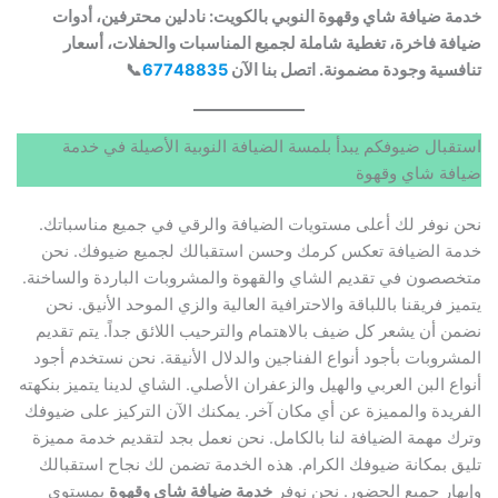
خدمة ضيافة شاي وقهوة النوبي بالكويت: نادلين محترفين، أدوات
ضيافة فاخرة، تغطية شاملة لجميع المناسبات والحفلات، أسعار
تنافسية وجودة مضمونة. اتصل بنا الآن
67748835
📞
استقبال ضيوفكم يبدأ بلمسة الضيافة النوبية الأصيلة في خدمة
ضيافة شاي وقهوة
نحن نوفر لك أعلى مستويات الضيافة والرقي في جميع مناسباتك.
خدمة الضيافة تعكس كرمك وحسن استقبالك لجميع ضيوفك. نحن
متخصصون في تقديم الشاي والقهوة والمشروبات الباردة والساخنة.
يتميز فريقنا باللباقة والاحترافية العالية والزي الموحد الأنيق. نحن
نضمن أن يشعر كل ضيف بالاهتمام والترحيب اللائق جداً. يتم تقديم
المشروبات بأجود أنواع الفناجين والدلال الأنيقة. نحن نستخدم أجود
أنواع البن العربي والهيل والزعفران الأصلي. الشاي لدينا يتميز بنكهته
الفريدة والمميزة عن أي مكان آخر. يمكنك الآن التركيز على ضيوفك
وترك مهمة الضيافة لنا بالكامل. نحن نعمل بجد لتقديم خدمة مميزة
تليق بمكانة ضيوفك الكرام. هذه الخدمة تضمن لك نجاح استقبالك
وإبهار جميع الحضور. نحن نوفر
خدمة ضيافة شاي وقهوة
بمستوى