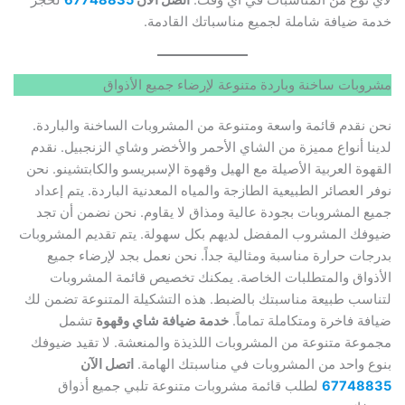
لأي نوع من المناسبات في أي وقت.
اتصل الآن
67748835
لحجز
خدمة ضيافة شاملة لجميع مناسباتك القادمة.
مشروبات ساخنة وباردة متنوعة لإرضاء جميع الأذواق
نحن نقدم قائمة واسعة ومتنوعة من المشروبات الساخنة والباردة.
لدينا أنواع مميزة من الشاي الأحمر والأخضر وشاي الزنجبيل. نقدم
القهوة العربية الأصيلة مع الهيل وقهوة الإسبريسو والكابتشينو. نحن
نوفر العصائر الطبيعية الطازجة والمياه المعدنية الباردة. يتم إعداد
جميع المشروبات بجودة عالية ومذاق لا يقاوم. نحن نضمن أن تجد
ضيوفك المشروب المفضل لديهم بكل سهولة. يتم تقديم المشروبات
بدرجات حرارة مناسبة ومثالية جداً. نحن نعمل بجد لإرضاء جميع
الأذواق والمتطلبات الخاصة. يمكنك تخصيص قائمة المشروبات
لتناسب طبيعة مناسبتك بالضبط. هذه التشكيلة المتنوعة تضمن لك
ضيافة فاخرة ومتكاملة تماماً.
خدمة ضيافة شاي وقهوة
تشمل
مجموعة متنوعة من المشروبات اللذيذة والمنعشة. لا تقيد ضيوفك
بنوع واحد من المشروبات في مناسبتك الهامة.
اتصل الآن
67748835
لطلب قائمة مشروبات متنوعة تلبي جميع أذواق