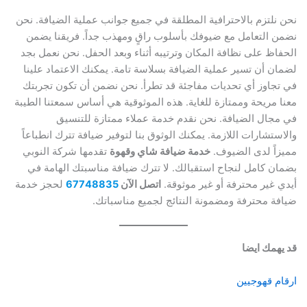
نحن نلتزم بالاحترافية المطلقة في جميع جوانب عملية الضيافة. نحن
نضمن التعامل مع ضيوفك بأسلوب راقٍ ومهذب جداً. فريقنا يضمن
الحفاظ على نظافة المكان وترتيبه أثناء وبعد الحفل. نحن نعمل بجد
لضمان أن تسير عملية الضيافة بسلاسة تامة. يمكنك الاعتماد علينا
في تجاوز أي تحديات مفاجئة قد تطرأ. نحن نضمن أن تكون تجربتك
معنا مريحة وممتازة للغاية. هذه الموثوقية هي أساس سمعتنا الطيبة
في مجال الضيافة. نحن نقدم خدمة عملاء ممتازة للتنسيق
والاستشارات اللازمة. يمكنك الوثوق بنا لتوفير ضيافة تترك انطباعاً
مميزاً لدى الضيوف.
خدمة ضيافة شاي وقهوة
تقدمها شركة النوبي
بضمان كامل لنجاح استقبالك. لا تترك ضيافة مناسبتك الهامة في
أيدي غير محترفة أو غير موثوقة.
اتصل الآن
67748835
لحجز خدمة
ضيافة محترفة ومضمونة النتائج لجميع مناسباتك.
قد يهمك ايضا
ارقام قهوجيين