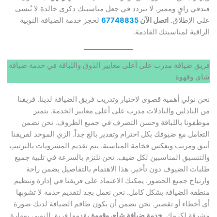
فندقي راقٍ ومميز. لا تتردد في جعل مناسبتك ذكرى خالدة لا تُنسى
على الإطلاق.
اتصل الآن
67748835
لحجز خدمة الضيافة النوبية
الراقية لمناسبتك القادمة.
فريق ضيافة مدرب على أعلى معايير الذوق واللباقة في خدمة ضيافة
شاي وقهوة
نحن نولي أهمية قصوى لاختيار وتدريب فريق الضيافة لدينا. فريقنا
من النادلين والنادلات مدرب على أعلى معايير الخدمة. يتميز
موظفونا باللباقة وحسن التصرف في جميع الظروف. نحن نضمن
التعامل مع ضيوفك بكل احترام وتقدير بالغ جداً. الزي الموحد لفريقنا
أنيق ومرتب ويعكس فخامة المناسبة. يتم تقديم المشروبات بالترتيب
والتنسيق المناسبين لكل ضيف. نحن نلتزم بالسرعة في تلبية جميع
طلبات الضيوف دون تأخير. هذا الاهتمام بالتفاصيل يضمن راحة
وارتياح جميع الحضور. يمكنك الاعتماد على فريقنا في إدارة وتنظيم
منطقة الضيافة بشكل كامل. نحن نعمل بجد لتقديم خدمة لا تشوبها
أي أخطاء أو تقصير. نحن نضمن أن يكون طاقم الضيافة لديك صورة
مشرقة لكرمك.
خدمة ضيافة شاي وقهوة
يقدمها فريق النوبي بمهارة