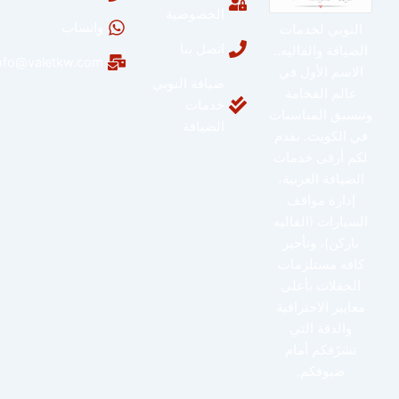
الخصوصية
واتساب
النوبي لخدمات
اتصل بنا
الضيافة والفاليه..
info@valetkw.com
الاسم الأول في
ضيافة النوبي
عالم الفخامة
خدمات
وتنسيق المناسبات
الضيافة
في الكويت. نقدم
لكم أرقى خدمات
الضيافة العربية،
إدارة مواقف
السيارات (الفاليه
باركن)، وتأجير
كافة مستلزمات
الحفلات بأعلى
معايير الاحترافية
والدقة التي
تشرّفكم أمام
ضيوفكم.