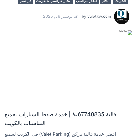
الكويت
ايجار
ايجار كراسي
ايجار كراسي بالكويت
كراسي
valetkw.com
by
on
نوفمبر 26, 2025
فالية 67748835📞 | خدمة صفط السيارات لجميع
المناسبات بالكويت
أفضل خدمة فالية باركن (Valet Parking) في الكويت لجميع