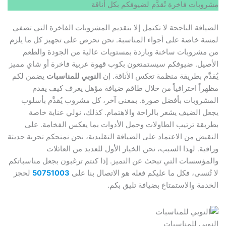
مشروبات فاخرة تُقدَّم لضيوفكم بكل أناقة
الضيافة الناجحة لا تكتمل إلا بتقديم المشروبات الفاخرة التي تضفي
لمسة خاصة على أجواء المناسبة. نحن نحرص على تجهيز كل ما يلزم
من مشروبات ساخنة وباردة بمستويات عالية من الجودة والطعم
الأصيل. ضيوفكم سيستمتعون بكوب قهوة عربية فاخرة أو شاي مميز
يُقدَّم بطريقة منظمة تعكس الأناقة. إن
النوبي للمناسبات
يضمن لكم
مظهراً احترافياً من خلال طاقم ضيافة مؤهل يعرف كيف يقدم
المشروبات بأفضل صورة. بمعنى آخر، كل مشروب يُقدَّم بأسلوب
يجعل الضيف يشعر بالراحة والاهتمام. كذلك، نولي عناية خاصة
بطريقة ترتيب الطاولات وحمل الأدوات بما يعكس الفخامة. على
النقيض من الاعتماد على الضيافة التقليدية، نحن نمنحكم تجربة حديثة
وراقية. لهذا السبب، نحن الخيار الأول للعديد من العائلات
والمؤسسات التي تبحث عن التميز. إذا كنتم ترغبون بجعل مناسباتكم
لا تُنسى، فكل ما عليكم فعله هو الاتصال بنا على
50751003
لحجز
الخدمة والاستمتاع بضيافة تليق بكم.
النوبي للمناسبات