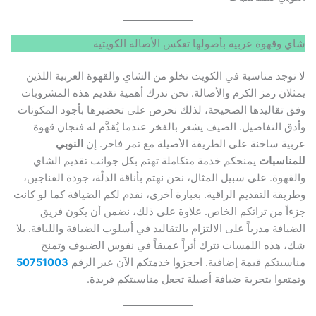
شاي وقهوة عربية بأصولها تعكس الأصالة الكويتية
لا توجد مناسبة في الكويت تخلو من الشاي والقهوة العربية اللذين
يمثلان رمز الكرم والأصالة. نحن ندرك أهمية تقديم هذه المشروبات
وفق تقاليدها الصحيحة، لذلك نحرص على تحضيرها بأجود المكونات
وأدق التفاصيل. الضيف يشعر بالفخر عندما يُقدَّم له فنجان قهوة
عربية ساخنة على الطريقة الأصيلة مع تمر فاخر. إن
النوبي
للمناسبات
يمنحكم خدمة متكاملة تهتم بكل جوانب تقديم الشاي
والقهوة. على سبيل المثال، نحن نهتم بأناقة الدلّة، جودة الفناجين،
وطريقة التقديم الراقية. بعبارة أخرى، نقدم لكم الضيافة كما لو كانت
جزءاً من تراثكم الخاص. علاوة على ذلك، نضمن أن يكون فريق
الضيافة مدرباً على الالتزام بالتقاليد في أسلوب الضيافة واللباقة. بلا
شك، هذه اللمسات تترك أثراً عميقاً في نفوس الضيوف وتمنح
مناسبتكم قيمة إضافية. احجزوا خدمتكم الآن عبر الرقم
50751003
وتمتعوا بتجربة ضيافة أصيلة تجعل مناسبتكم فريدة.