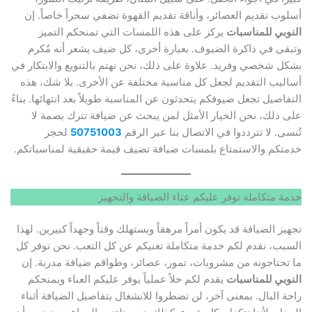
أسلوب تقديم العصائر، وأناقة تقديم القهوة تضفي سحراً خاصاً. إن
النوبي للمناسبات
يركز على هذه اللمسات التي تمنحكم التميز
وتبقى في ذاكرة الضيوف. بعبارة أخرى، كل ضيف يشعر أنه مُكرم
بشكل شخصي وفريد. علاوة على ذلك، نحن نهتم بالتنويع والابتكار في
أساليب التقديم لجعل كل مناسبة مختلفة عن الأخرى. بلا شك، هذه
التفاصيل تجعل ضيوفكم يتحدثون عن المناسبة طويلاً بعد انتهائها. بناءً
على ذلك، نحن الخيار الأمثل لمن يبحث عن ضيافة تترك بصمة لا
تُنسى. لا تترددوا في الاتصال بنا عبر الرقم
50751003
لحجز
خدمتكم والاستمتاع بلمسات ضيافة تضيف قيمة حقيقية لمناسباتكم.
خدمة متكاملة توفر عليكم عناء الضيافة والتجهيز
تجهيز الضيافة قد يكون أمراً مرهقاً ويستهلك وقتاً وجهداً كبيرين. لهذا
السبب، نقدم لكم خدمة متكاملة تغنيكم عن كل التعب. نحن نوفر كل
ما تحتاجونه من مشروبات، تمور، عصائر، وطواقم ضيافة مدربة. إن
النوبي للمناسبات
يقدم لكم حلاً عملياً يوفر عليكم العناء ويمنحكم
راحة البال. بمعنى آخر، لن تضطروا للانشغال بتفاصيل الضيافة أثناء