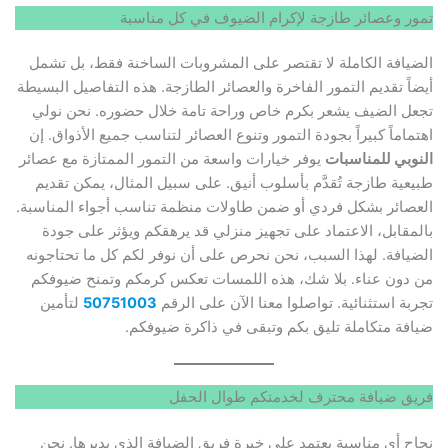
تمور وعصائر طازجة لإكرام الضيوف في كل مناسبة
الضيافة الكاملة لا تقتصر على المشروبات الساخنة فقط، بل تشمل
أيضاً تقديم التمور الفاخرة والعصائر الطازجة. هذه التفاصيل البسيطة
تجعل الضيف يشعر بكرم خاص وراحة تامة خلال حضوره. نحن نولي
اهتماماً كبيراً بجودة التمور وتنوع العصائر لتناسب جميع الأذواق. إن
النوبي للمناسبات
يوفر خيارات واسعة من التمور الممتازة مع عصائر
طبيعية طازجة تُقدَّم بأسلوب أنيق. على سبيل المثال، يمكن تقديم
العصائر بشكل فردي أو ضمن طاولات منظمة تناسب أجواء المناسبة.
بالمقابل، الاعتماد على تجهيز منزلي قد يرهقكم ويؤثر على جودة
الضيافة. لهذا السبب، نحن نحرص على أن نوفر لكم كل ما تحتاجونه
من دون عناء. بلا شك، هذه اللمسات تعكس كرمكم وتمنح ضيوفكم
تجربة استثنائية. تواصلوا معنا الآن على الرقم
50751003
لتأمين
ضيافة متكاملة تليق بكم وتبقى في ذاكرة ضيوفكم.
فريق ضيافة محترف لخدمتكم طوال الحفل
نجاح أي مناسبة يعتمد على خبرة فريق الضيافة الذي يديرها. نحن