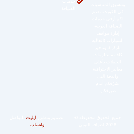
خدمات
وتنسيق المناسبات
الضيافة
في الكويت. نقدم
لكم أرقى خدمات
الضيافة العربية،
إدارة مواقف
السيارات (الفاليه
باركن)، وتأجير
كافة مستلزمات
الحفلات بأعلى
معايير الاحترافية
والدقة التي
تشرّفكم أمام
ضيوفكم.
جميع الحقوق محفوظة ©
تصميم وتطوير
ايليت
للتواصل
2026 لضيافة النوبي
واتساب