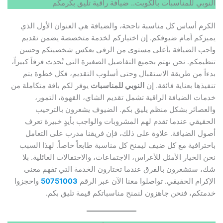
النوبي للمناسبات بالكويت.. ضيافة راقية تليق بكرمكم
الكرم أساس كل مناسبة ناجحة، والضيافة هي العنوان الأول الذي
يميزكم أمام ضيوفكم. إن اختياركم لخدمة متخصصة يضمن تقديم
واجب الضيافة بأعلى مستوى من الرقي يعكس شخصيتكم وحسن
تنظيمكم. نحن نهتم بجميع التفاصيل الصغيرة التي تُحدث فرقاً كبيراً،
بدءاً من طريقة الاستقبال وحتى أسلوب التقديم، فكل خطوة يتم
تنفيذها بعناية فائقة. إن
النوبي للمناسبات
يوفر لكم باقة متكاملة من
خدمات الضيافة الراقية تشمل تقديم الشاي، القهوة، التمور،
والعصائر بشكل منظم يليق بكم. الضيوف يشعرون بالترحيب
الحقيقي عندما تقدم لهم المشروبات والواجب بأيدٍ خبيرة تعرف
أصول الضيافة. علاوة على ذلك، فإن فريقنا مدرب على التعامل
باحترافية مع كل ضيف ليمنح كل مناسبة طابعاً خاصاً. لهذا السبب
نحن الخيار الأمثل للأعراس، الاجتماعات، والاحتفالات العائلية. بلا
شك، ستشعرون بالفرق عندما تختارون الخدمة التي تفهم معنى
الإكرام الحقيقي. تواصلوا معنا الآن عبر الرقم
50751003
واحجزوا
خدمتكم، فنحن جاهزون لنمنح مناسباتكم قيمة تليق بكم.