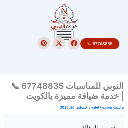
P
X
F
67748835 📞
i
-
a
n
t
c
t
w
e
e
i
b
r
t
o
e
t
o
النوبي للمناسبات 67748835 📞
s
e
k
t
r
| خدمة ضيافة مميزة بالكويت
بواسطة
valetkw.com
/
أغسطس 26, 2025
فهرس المقالة