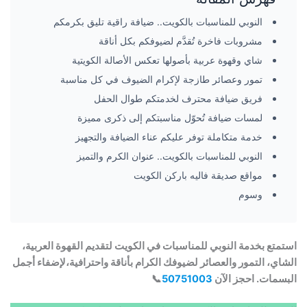
النوبي للمناسبات بالكويت.. ضيافة راقية تليق بكرمكم
مشروبات فاخرة تُقدَّم لضيوفكم بكل أناقة
شاي وقهوة عربية بأصولها تعكس الأصالة الكويتية
تمور وعصائر طازجة لإكرام الضيوف في كل مناسبة
فريق ضيافة محترف لخدمتكم طوال الحفل
لمسات ضيافة تُحوّل مناسبتكم إلى ذكرى مميزة
خدمة متكاملة توفر عليكم عناء الضيافة والتجهيز
النوبي للمناسبات بالكويت.. عنوان الكرم والتميز
مواقع صديقة فاليه باركن الكويت
وسوم
استمتع بخدمة النوبي للمناسبات في الكويت لتقديم القهوة العربية،
الشاي، التمور والعصائر لضيوفك الكرام بأناقة واحترافية،لإضفاء أجمل
البسمات. احجز الآن
50751003
📞