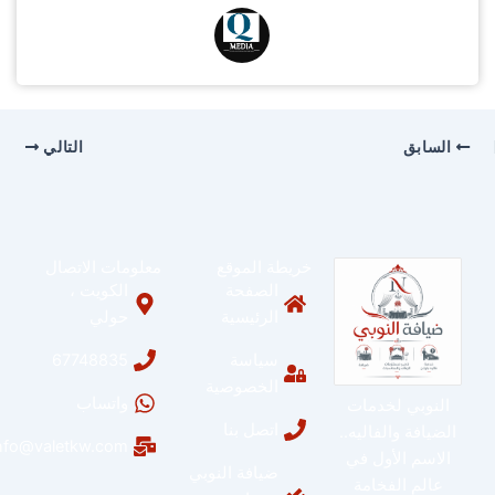
السابق
التالي
خريطة الموقع
معلومات الاتصال
الصفحة
الكويت ،
الرئيسية
حولي
سياسة
67748835
الخصوصية
واتساب
النوبي لخدمات
اتصل بنا
الضيافة والفاليه..
info@valetkw.com
الاسم الأول في
ضيافة النوبي
عالم الفخامة