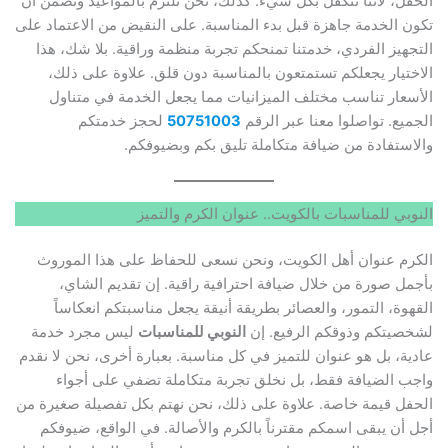
الحفل، لأننا نتكفل بكل شيء. كذلك، نحن نلتزم بالمواعيد ونضمن أن
تكون الخدمة جاهزة قبل بدء المناسبة. على النقيض من الاعتماد على
التجهيز الفردي، خدمتنا تمنحكم تجربة منظمة وراقية. بلا شك، هذا
الاختيار يجعلكم تستمتعون بالمناسبة دون قلق. علاوة على ذلك،
الأسعار تناسب مختلف الميزانيات مما يجعل الخدمة في متناول
الجميع. تواصلوا معنا عبر الرقم
50751003
لحجز خدمتكم
والاستفادة من ضيافة متكاملة تليق بكم وبضيوفكم.
النوبي للمناسبات بالكويت.. عنوان الكرم والتميز
الكرم عنوان أهل الكويت، ونحن نسعى للحفاظ على هذا الموروث
بأجمل صورة من خلال ضيافة احترافية راقية. إن تقديم الشاي،
القهوة، التمور، والعصائر بطريقة أنيقة يجعل مناسبتكم انعكاساً
لشخصيتكم وذوقكم الرفيع. إن
النوبي للمناسبات
ليس مجرد خدمة
عادية، بل هو عنوان للتميز في كل مناسبة. بعبارة أخرى، نحن لا نقدم
واجب الضيافة فقط، بل نخلق تجربة متكاملة تضفي على أجواء
الحفل قيمة خاصة. علاوة على ذلك، نحن نهتم بكل تفصيلة صغيرة من
أجل أن يبقى اسمكم مقترناً بالكرم والأصالة. في الواقع، ضيوفكم