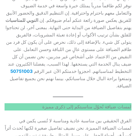
نوفر لكم طاقماً مدرباً يمتلك خبرة واسعة في خدمة الضيوف
والتعامل معهم باحترام واحترافية. إن التنظيم الدقيق والحضور الأنيق
للفريق يعكس صورة رائعة عنكم أمام ضيوفكم. إن
النوبي للمناسبات
يهتم بتفاصيل الضيافة من البداية حتى النهاية. بمعنى آخر، لن تحتاجوا
للقلق بشأن ترتيب الأكواب أو إعادة تعبئة المشروبات، فالفريق
يتولى كل شيء. بالإضافة إلى ذلك، نحرص على أن يكون كل فرد من
طاقم الضيافة على مستوى عالٍ من اللباقة وحسن التعامل. على
النقيض من الاعتماد على أشخاص غير مدربين، نحن نضمن أن كل
ضيف ينال الخدمة التي يستحقها. لهذا السبب، يفضلنا الكثيرون عند
التخطيط لمناسباتهم. احجزوا خدمتكم الآن عبر الرقم
50751003
وتمتعوا براحة البال خلال مناسباتكم، بينما نهتم نحن بجميع تفاصيل
الضيافة.
لمسات ضيافة تُحوّل مناسبتكم إلى ذكرى مميزة
الفرق الحقيقي بين مناسبة عادية ومناسبة لا تُنسى يكمن في
لمسات الضيافة المميزة. نحن نضيف تفاصيل صغيرة لكنها تُحدث أثراً
كبيراً في أجواء الحفل. على سبيل المثال، طريقة ترتيب التمور،